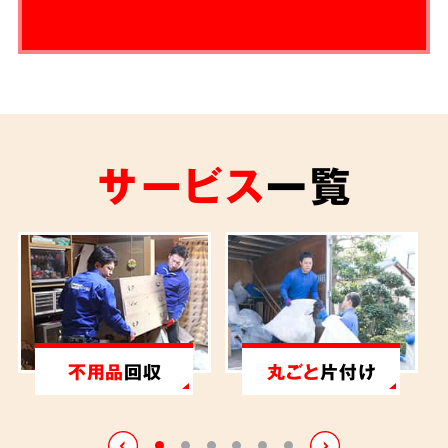
サービス
一覧
不用品
回収
丸ごと
片付け