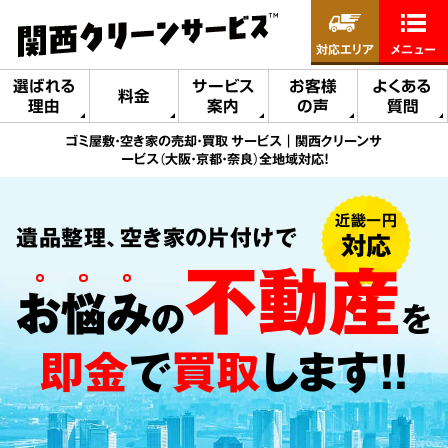
対応エリア
メニュー
選ばれる
サービス
お客様
よくある
料金
理由
案内
の声
質問
ゴミ屋敷・空き家の売却・買取 サービス｜関西クリーンサ
ービス（大阪・京都・奈良）全地域対応！
近畿一円
遺品整理、空き家の片付けで
対応
不動産
お悩み
の
を
即金
で
買取
します!!