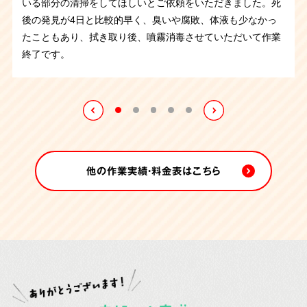
いる部分の清掃をしてほしいとご依頼をいただきました。死
京都府のお客さまより、ゴミ屋敷で孤独死されたというご依
ここ最近、ゴミ屋敷で孤独死されたというご依頼がいくつか
くなられたようで臭いがある状態でした。しかし、布団やベ
後の発見が4日と比較的早く、臭いや腐敗、体液も少なかっ
トイレでの孤独死、特殊清掃作業です。死後発見が遅かった
頼を受け、片付けに伴い遺品整理と特殊清掃を承りました。
ありましたが、コチラも同じ状況です。
しかし今回は丸2日
ッドを運び出して片付けていくうちに臭いはやわらぎ、作業
たこともあり、拭き取り後、噴霧消毒させていただいて作業
ので腐敗が進行し体液が下地にも広がっていました。異臭も
孤独死現場ということで特殊清掃と遺品整理、そして部屋の
の作業となり特に大変でした。
ご遺体は死後すぐに搬送され
後に噴霧消毒させていただきました。作業中に出てきたお写
終了です。
発生していたので体液が染みた床など汚染箇所は全て取り払
片付けをさせていただきました。現場は刺激臭と大量の害虫
たとの事で孤独死の現場特有の異臭はありませんでしたがゴ
真など思い入れのあるご遺品はご親族さまにお渡しさせてい
ってオゾン施工を行うことになりました。作業が終わるとご
が繁殖していたので大変な作業になりました。丸2日かけて
ミの中に大量の害虫が繁殖していたのです。
1日目は害虫が
ただきました。
親族さまから「ありがとう」とお言葉を頂戴しました。
の作業となりましたが無事に終えることが出来ました。
動き回る中で片付け、作業終了後に害虫駆除剤を燻煙し、2
日目の作業に入りました。
他の作業実績・料金表はこちら