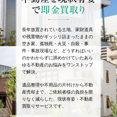
で
即金買取り
長年放置されている土地、家財道具
や残置物がギッシリ詰まったままの
空き家、孤独死・火災・自殺・事
件・事故現場など、どうすればいい
のかわからずに諦めかけていたあら
ゆる不動産のお悩みをワンストップ
で解決。
遺品整理や不用品の片付けから不動
産売却まで、ご依頼者様の負担を限
りなく減らした、現状有姿・不動産
買取りサービスです。