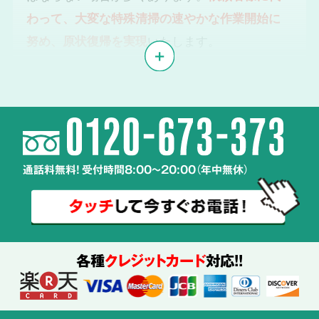
わって、大変な特殊清掃の速やかな作業開始に
努め、原状復帰を実現
いたします。
体液や汚物、雑菌の
2
除去・除菌・洗浄
通話料無料! 受付時間8:00～20:00（年中無休）
使用する
薬剤も
ご説明
各種
クレジットカード
対応!!
特殊清掃の経験豊富なスタッフが、
周辺へ汚染