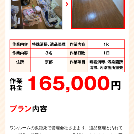
YouTube｜好井まさおの怪談を浴びる会
2026年6月28日放送
Yahoo!ニュース
作業内容
作業内容
作業内容
作業内容
作業内容
特殊清掃、遺品整理
特殊清掃、遺品整理
特殊清掃、遺品整理
特殊清掃、ゴミ屋敷
遺品整理、ゴミ屋敷
作業内容
間取り
間取り
間取り
間取り
4LDKの主に1階
4LDK
3DK
3K
1ｋ
片付け
片付け
作業内容
作業人数
作業人数
３名
7名
5名
作業日数
作業日数
作業日数
1日
2日
1日
作業人数
作業人数
計8名
8名
作業時間
作業時間
10時間
2日間
住所
住所
住所
京都
京都
京都
作業項目
作業項目
作業項目
噴霧消毒、汚染箇所
遺品整理、噴霧消
遺品整理、噴霧消
住所
住所
京都府
京都府
作業項目
作業項目
清掃、汚染箇所撤去
汚染か所清掃、汚染
遺品整理、大量の不
毒、汚染箇所清掃、
毒、汚染箇所清掃、
165,000
か所撤去、大量の不
汚染箇所撤去、汚染
用品回収、噴霧消
汚染箇所撤去
作業
220,000
用品処分、遺品整理
箇所解体、オゾン施
毒、汚染物の撤去
円
作業
480,000
360,000
工
料金
円
作業
作業
880,000
料金
円
円
作業
料金
料金
円
料金
プラン
内容
プラン
内容
プラン
プラン
内容
内容
プラン
内容
ワンルームの孤独死で管理会社さまより、遺品整理と汚れて
親族から孤独死の特殊清掃のご依頼です。ベットの上でお亡