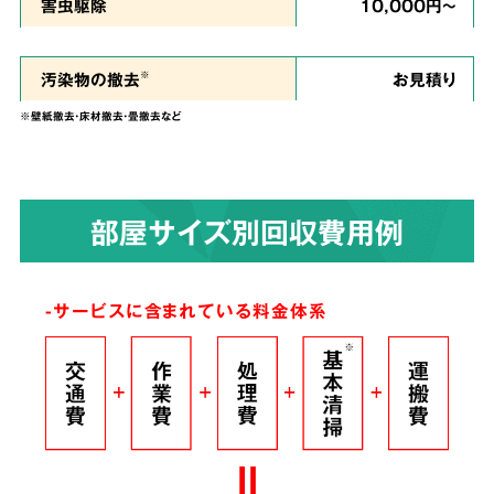
私たちは、
ご依頼者様のお気持ちに寄り添い、
害虫駆除
10,000円～
ご負担を少しでも軽くできるように、という思
い
で誠心誠意を尽くして作業させていただきま
汚染物の撤去
お見積り
※
す。
※壁紙撤去・床材撤去・畳撤去など
染みついたあらゆる臭いも
4
部屋サイズ別回収費用例
解決！
完全脱臭除去保証
-サービスに含まれている料金体系
根こそぎ
脱臭