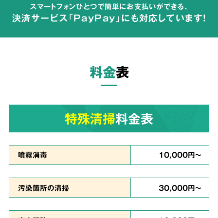
スマートフォンひとつで簡単にお支払いができる、
が広がらないよう配慮して体液や汚物の汚れを
決済サービス「PayPay」にも対応しています!
完全除去
し、除菌・洗浄・脱臭を行います。
料金
表
ご依頼者様の
気持ちに
3
寄り添った
対応
特殊清掃
料金表
真心を
噴霧消毒
10,000円～
込めて対応
汚染箇所の清掃
30,000円～