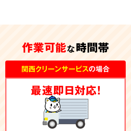
安心の
施工体制
特殊清掃が遅れ、臭いや汚れが内装の下地にま
作業可能
時間帯
な
で及んでしまうと、その根源を取り除く為に内
装工事が必要な場合もございます。
グループ会
関西クリーンサービス
の場合
社に工務店を有する弊社では清掃からリフォー
ムまで一手にお引き受け
しております。
最速即日対応！