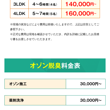
140,000
4～6
3LDK
円
～
時間（
4
名）
160,000
5～7
4LDK
円
～
時間（
5
名）
※現場の状況などにより費用は前後いたしますので、上記は目安としてご
当社では個人・法人のお客様に関わらずあらゆ
参照下さい。
るご依頼にお応えしております。
管理されてい
※正式な費用は現地を確認させていただき、内訳を詳細に記載したお見積
り書をお渡しさせていただきます。
る賃貸物件やホテルでの事件事故による特殊殊
清掃もお任せ
ください。
オゾン脱臭
料金表
原状回復・復旧工事
など
6
リフォームも対応
オゾン施工
30,000円～
薬剤洗浄
30,000円～