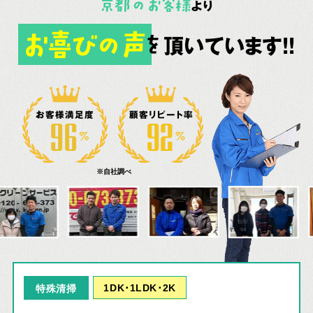
京都
の
お客様
より
お喜びの声
頂いています!!
を
お客様満足度
顧客リピート率
※自社調べ
1DK･1LDK･2K
特殊清掃