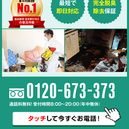
最短で
完全脱臭
即日対応
除去
保証
通話料無料! 受付時間8:00～20:00（年中無休）