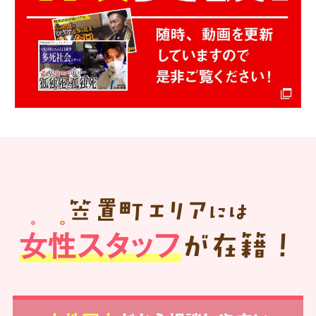
笠置町
エリア
には
女性スタッフ
が在籍！