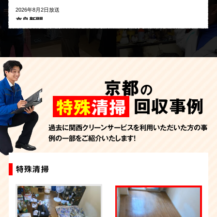
2026年8月2日放送
奈良新聞
2026年8月1日放送
河北新報
2026年7月27日放送
AbemaTV
京都
の
2026年7月24日放送
朝日新聞
回収事例
特殊
清掃
2026年7月10日放送
季刊「宗教問題」
過去に関西クリーンサービスを利用いただいた方の事
例の一部をご紹介いたします！
2026年7月10日放送
東洋経済オンライン
2026年7月7日放送
特殊清掃
特殊清掃+ゴミ屋敷片付け
特殊清掃
特殊清掃
特殊清掃
FRIDAYデジタル
2026年7月6日放送
週刊循環経済新聞（7月6日号）
2026年7月4日放送