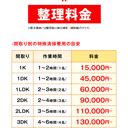
ありとあらゆる脱臭機を試したにもかかわらず
臭いが完全に取れずにお困りの時は、ぜひ当社
へご相談ください。弊社では
世界最高水準のオ
ゾン脱臭機をはじめ様々な専門機材を使用
して
-間取り別の特殊清掃費用の目安
います。
間取り
作業時間
料金
15,000
1～2
1K
円
～
時間（
1
名）
賃貸物件・ホテル
の
5
45,000
1～2
1DK
円
～
時間（
2
名）
客室も承ります
60,000
2～3
1LDK
円
～
時間（
2
名）
90,000
2～4
2DK
円
～
時間（
3
名）
110,000
3～5
2LDK
円
～
時間（
4
名）
即時に
130,000
4～6
3DK
円
～
時間（
4
名）
対応可能