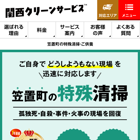
対応エリア
メニュー
選ばれる
サービス
お客様
よくある
料金
理由
案内
の声
質問
笠置町の特殊清掃・ご供養
ご自身で
どうしようもない現場
を
迅速に対応します
特殊
清掃
笠
置
町
の
孤独死・自殺・事件・火事の現場を回復