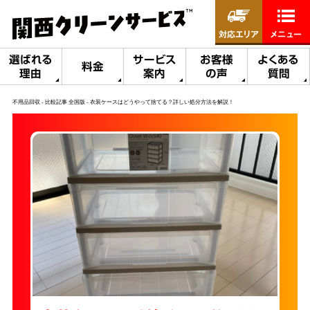
対応エリア
メニュー
選ばれる
サービス
お客様
よくある
料金
理由
案内
の声
質問
不用品回収
比較記事 全国版
衣装ケースはどうやって捨てる？詳しい処分方法を解説！