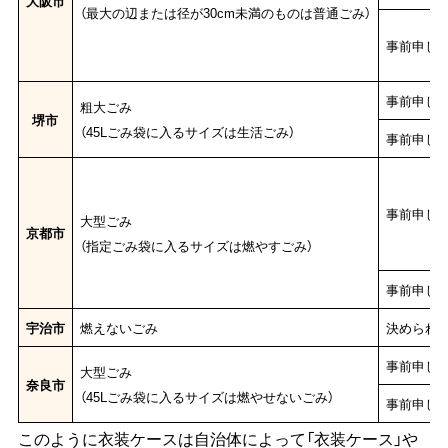
大阪市
（最大の辺または径が30cm未満のものは普通ごみ）
事前申し
事前申し
粗大ごみ
堺市
（45Lごみ袋に入るサイズは生活ごみ）
事前申し
事前申し
大型ごみ
京都市
（指定ごみ袋に入るサイズは燃やすごみ）
事前申し
宇治市
燃えないごみ
決められた
事前申し
大型ごみ
奈良市
（45Lごみ袋に入るサイズは燃やせないごみ）
事前申し
このように衣装ケースは自治体によって「衣装ケース」や