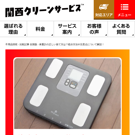
対応エリア
メニュー
選ばれる
サービス
お客様
よくある
料金
理由
案内
の声
質問
不用品回収
比較記事 全国版
体重計の正しい捨て方は？処分方法や注意点について解説！