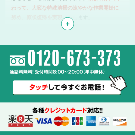
わって、大変な特殊清掃の速やかな作業開始に
努め、原状復帰を実現
いたします。
体液や汚物、雑菌の
2
除去・除菌・洗浄
通話料無料! 受付時間8:00～20:00（年中無休）
使用する
薬剤も
ご説明
各種
クレジットカード
対応!!
特殊清掃の経験豊富なスタッフが、
周辺へ汚染