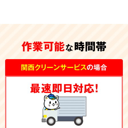
安心の
施工体制
特殊清掃が遅れ、臭いや汚れが内装の下地にま
作業可能
時間帯
な
で及んでしまうと、その根源を取り除く為に内
装工事が必要な場合もございます。
グループ会
関西クリーンサービス
の場合
社に工務店を有する弊社では清掃からリフォー
ムまで一手にお引き受け
しております。
最速即日対応！