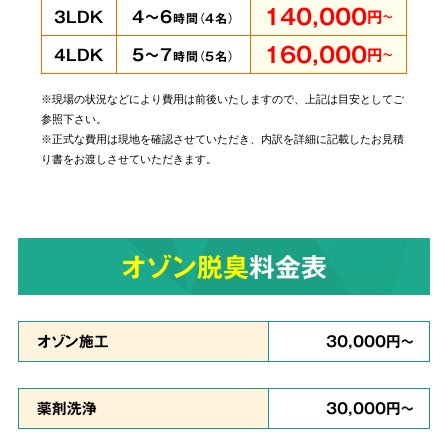
140,000
4～6
3LDK
円
～
時間（
4
名）
160,000
5～7
4LDK
円
～
時間（
5
名）
※現場の状況などにより費用は前後いたしますので、上記は目安としてご
当社では個人・法人のお客様に関わらずあらゆ
参照下さい。
るご依頼にお応えしております。
管理されてい
※正式な費用は現地を確認させていただき、内訳を詳細に記載したお見積
り書をお渡しさせていただきます。
る賃貸物件やホテルでの事件事故による特殊殊
清掃もお任せ
ください。
オゾン脱臭
料金表
原状回復・復旧工事
など
6
リフォームも対応
オゾン施工
30,000円～
薬剤洗浄
30,000円～