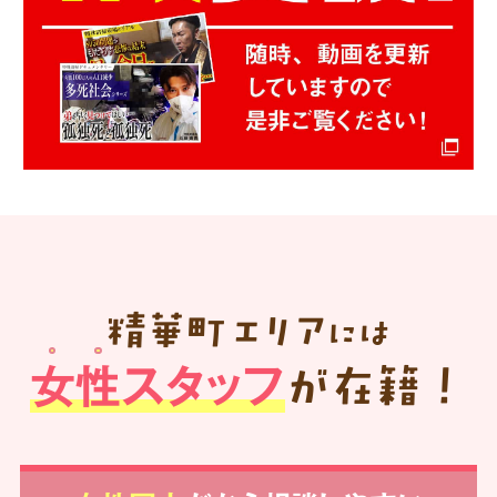
精華町
エリア
には
女性スタッフ
が在籍！