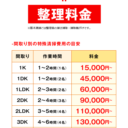
ありとあらゆる脱臭機を試したにもかかわらず
臭いが完全に取れずにお困りの時は、ぜひ当社
へご相談ください。弊社では
世界最高水準のオ
ゾン脱臭機をはじめ様々な専門機材を使用
して
-間取り別の特殊清掃費用の目安
います。
間取り
作業時間
料金
15,000
1～2
1K
円
～
時間（
1
名）
賃貸物件・ホテル
の
5
45,000
1～2
1DK
円
～
時間（
2
名）
客室も承ります
60,000
2～3
1LDK
円
～
時間（
2
名）
90,000
2～4
2DK
円
～
時間（
3
名）
110,000
3～5
2LDK
円
～
時間（
4
名）
即時に
130,000
4～6
3DK
円
～
時間（
4
名）
対応可能