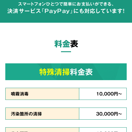
スマートフォンひとつで簡単にお支払いができる、
が広がらないよう配慮して体液や汚物の汚れを
決済サービス「PayPay」にも対応しています!
完全除去
し、除菌・洗浄・脱臭を行います。
料金
表
ご依頼者様の
気持ちに
3
寄り添った
対応
特殊清掃
料金表
真心を
噴霧消毒
10,000円～
込めて対応
汚染箇所の清掃
30,000円～