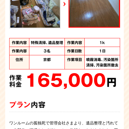
YouTube｜好井まさおの怪談を浴びる会
2026年6月28日放送
Yahoo!ニュース
作業内容
作業内容
作業内容
作業内容
作業内容
特殊清掃、遺品整理
特殊清掃、遺品整理
特殊清掃、遺品整理
特殊清掃、ゴミ屋敷
遺品整理、ゴミ屋敷
作業内容
間取り
間取り
間取り
間取り
4LDKの主に1階
4LDK
3DK
3K
1ｋ
片付け
片付け
作業内容
作業人数
作業人数
３名
7名
5名
作業日数
作業日数
作業日数
1日
2日
1日
作業人数
作業人数
計8名
8名
作業時間
作業時間
10時間
2日間
住所
住所
住所
京都
京都
京都
作業項目
作業項目
作業項目
噴霧消毒、汚染箇所
遺品整理、噴霧消
遺品整理、噴霧消
住所
住所
京都府
京都府
作業項目
作業項目
清掃、汚染箇所撤去
汚染か所清掃、汚染
遺品整理、大量の不
毒、汚染箇所清掃、
毒、汚染箇所清掃、
165,000
か所撤去、大量の不
汚染箇所撤去、汚染
用品回収、噴霧消
汚染箇所撤去
作業
220,000
用品処分、遺品整理
箇所解体、オゾン施
毒、汚染物の撤去
円
作業
480,000
360,000
工
料金
円
作業
作業
880,000
料金
円
円
作業
料金
料金
円
料金
プラン
内容
プラン
内容
プラン
プラン
内容
内容
プラン
内容
ワンルームの孤独死で管理会社さまより、遺品整理と汚れて
親族から孤独死の特殊清掃のご依頼です。ベットの上でお亡