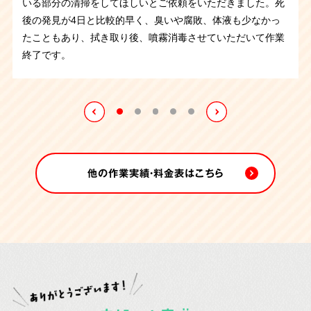
いる部分の清掃をしてほしいとご依頼をいただきました。死
京都府のお客さまより、ゴミ屋敷で孤独死されたというご依
ここ最近、ゴミ屋敷で孤独死されたというご依頼がいくつか
くなられたようで臭いがある状態でした。しかし、布団やベ
後の発見が4日と比較的早く、臭いや腐敗、体液も少なかっ
トイレでの孤独死、特殊清掃作業です。死後発見が遅かった
頼を受け、片付けに伴い遺品整理と特殊清掃を承りました。
ありましたが、コチラも同じ状況です。
しかし今回は丸2日
ッドを運び出して片付けていくうちに臭いはやわらぎ、作業
たこともあり、拭き取り後、噴霧消毒させていただいて作業
ので腐敗が進行し体液が下地にも広がっていました。異臭も
孤独死現場ということで特殊清掃と遺品整理、そして部屋の
の作業となり特に大変でした。
ご遺体は死後すぐに搬送され
後に噴霧消毒させていただきました。作業中に出てきたお写
終了です。
発生していたので体液が染みた床など汚染箇所は全て取り払
片付けをさせていただきました。現場は刺激臭と大量の害虫
たとの事で孤独死の現場特有の異臭はありませんでしたがゴ
真など思い入れのあるご遺品はご親族さまにお渡しさせてい
ってオゾン施工を行うことになりました。作業が終わるとご
が繁殖していたので大変な作業になりました。丸2日かけて
ミの中に大量の害虫が繁殖していたのです。
1日目は害虫が
ただきました。
親族さまから「ありがとう」とお言葉を頂戴しました。
の作業となりましたが無事に終えることが出来ました。
動き回る中で片付け、作業終了後に害虫駆除剤を燻煙し、2
日目の作業に入りました。
他の作業実績・料金表はこちら