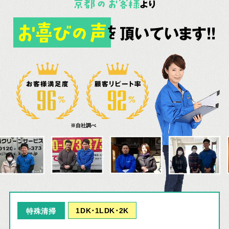
京都
の
お客様
より
お喜びの声
頂いています!!
を
お客様満足度
顧客リピート率
※自社調べ
1DK･1LDK･2K
特殊清掃