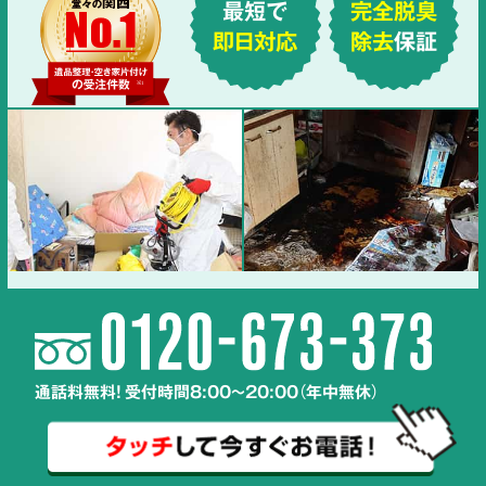
最短で
完全脱臭
即日対応
除去
保証
通話料無料! 受付時間8:00～20:00（年中無休）