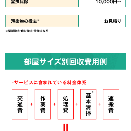
私たちは、
ご依頼者様のお気持ちに寄り添い、
害虫駆除
10,000円～
ご負担を少しでも軽くできるように、という思
い
で誠心誠意を尽くして作業させていただきま
汚染物の撤去
お見積り
※
す。
※壁紙撤去・床材撤去・畳撤去など
染みついたあらゆる臭いも
4
部屋サイズ別回収費用例
解決！
完全脱臭除去保証
-サービスに含まれている料金体系
根こそぎ
脱臭