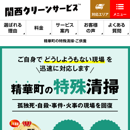
対応エリア
メニュー
選ばれる
サービス
お客様
よくある
料金
理由
案内
の声
質問
精華町の特殊清掃・ご供養
ご自身で
どうしようもない現場
を
迅速に対応します
特殊
清掃
精
華
町
の
孤独死・自殺・事件・火事の現場を回復