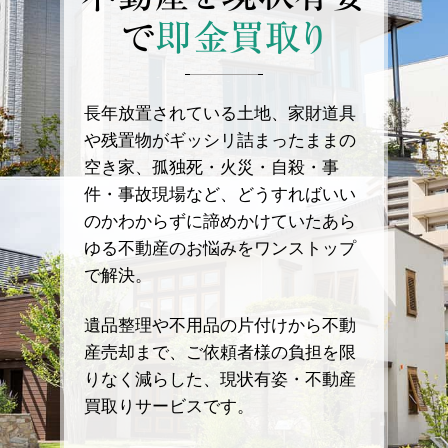
で
即金買取り
長年放置されている土地、家財道具
や残置物がギッシリ詰まったままの
空き家、孤独死・火災・自殺・事
件・事故現場など、どうすればいい
のかわからずに諦めかけていたあら
ゆる不動産のお悩みをワンストップ
で解決。
遺品整理や不用品の片付けから不動
産売却まで、ご依頼者様の負担を限
りなく減らした、現状有姿・不動産
買取りサービスです。