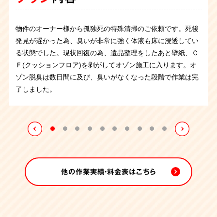
プラン
内容
物件の管理会社様から特殊清掃のご依頼を承りました。ユニ
今回は孤独死をされた故人さまの遺品整理と特殊清掃のご依
孤独死の特殊清掃のご依頼でしたが、臭いはは少なく体液が
ご遺族の方から孤独死の特殊清掃のご依頼です。机にもたれ
物件のオーナー様から孤独死の特殊清掃ご依頼です。臭いは
物件の管理会社さまよりご依頼頂きました。孤独死があった
玄関で亡くなられ、発見が遅れた為に体液が広がりウジが発
ットバス内のトイレで孤独死されとのことで、腐敗の痕が残
物件のオーナー様から孤独死の特殊清掃のご依頼です。死後
病気を患っていたお住まいの方が部屋やトイレを汚してしま
頼でした。ゴミが山積みになっており、死臭も残って害虫が
わずかに染み込んだ畳を撤去すると、幸いにも下地には及ん
るような格好で発見され、正座の状態だったそうです。大切
わずかにある程度です。体液が畳に染みついた畳を撤去する
そうですが、大量のゴミを溜め込んだ部屋でお亡くなりにな
生していました。
異臭が立ち込める中、汚染物を撤去し、室
っていました。薬剤などを使用し体液を除去していきます。
大阪府にあるマンション管理会社さまからの孤独死の特殊清
発見が遅かった為、臭いが非常に強く体液も床に浸透してい
って手に負えないと、ご親族から依頼がございました。
ご不
発生した状態でした。そんな中でも仕分け作業、搬出、特殊
でいなかったためほぼ元の状態に回復することができまし
にされていたと思われるフィギアが沢山飾られており、丁寧
と臭いがなくなり、作業後、消臭剤の噴霧にて作業終了いた
っていました。作業をしていると、ゴミではなく排泄物が入
内を空っぽにします。
同時にクリーニングも進め、一日で元
ご遺品の量は比較的少なく約3時間の作業で完了いたしまし
掃のご依頼です。臭いが非常に強く、マンションの入居者の
る状態でした。現状回復の為、遺品整理をしたあと壁紙、Ｃ
用になるお品物と傷んでしまった畳を撤去し、排せつ物など
清掃まで順に作業を進めていき、6時間程で作業が完了致し
た。作業前と作業後には噴霧消毒を行いました。
に整理させていただたきました。体液が染みついた畳は全て
しました。
った袋が大量に出てきたので故人さまは精神的な問題を抱え
の状態を取り戻すことができました。
た。
方にも影響が出ていたため緊急の対応が必要でした。すぐさ
Ｆ(クッションフロア)を剥がしてオゾン施工に入ります。オ
で汚れた箇所は専門のノウハウで徹底的に清掃いたしまし
ました。
撤去し、噴霧消毒を行って作業終了です。
ておられたのかもしれません。管理会社様も手に負えずお困
ま状況を把握し作業を行いました。現場にはハエが大量発
ゾン脱臭は数日間に及び、臭いがなくなった段階で作業は完
た。
りのようでしたので、無事に作業を完了できてよかったで
生。臭いが床や壁紙に染みついているので、汚染している箇
了しました。
す。
所を清掃・撤去して臭いの原因を取り除いていきます。その
後オゾン施工で脱臭。床や壁紙を戻してお引き渡しさせてい
ただきました。
他の作業実績・料金表はこちら