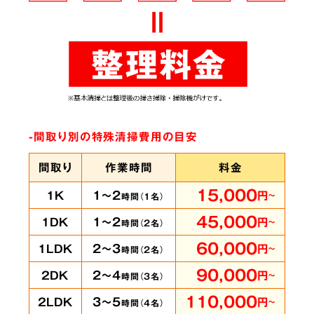
ありとあらゆる脱臭機を試したにもかかわらず
臭いが完全に取れずにお困りの時は、ぜひ当社
へご相談ください。弊社では
世界最高水準のオ
ゾン脱臭機をはじめ様々な専門機材を使用
して
-間取り別の特殊清掃費用の目安
います。
間取り
作業時間
料金
15,000
1～2
1K
円
～
時間（
1
名）
賃貸物件・ホテル
の
5
45,000
1～2
1DK
円
～
時間（
2
名）
客室も承ります
60,000
2～3
1LDK
円
～
時間（
2
名）
90,000
2～4
2DK
円
～
時間（
3
名）
110,000
3～5
2LDK
円
～
時間（
4
名）