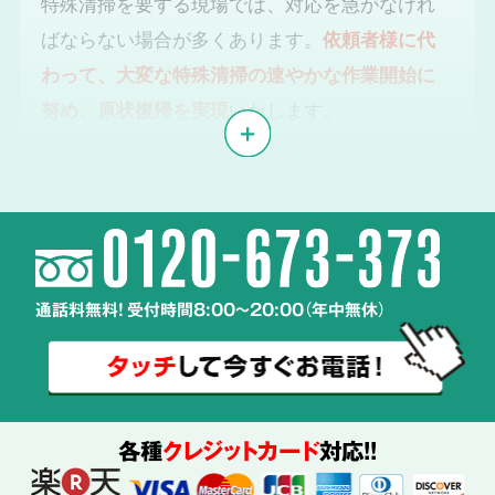
特殊清掃を要する現場では、対応を急がなけれ
ばならない場合が多くあります。
依頼者様に代
わって、大変な特殊清掃の速やかな作業開始に
努め、原状復帰を実現
いたします。
体液や汚物、雑菌の
2
除去・除菌・洗浄
通話料無料! 受付時間8:00～20:00（年中無休）
使用する
薬剤も
ご説明
各種
クレジットカード
対応!!