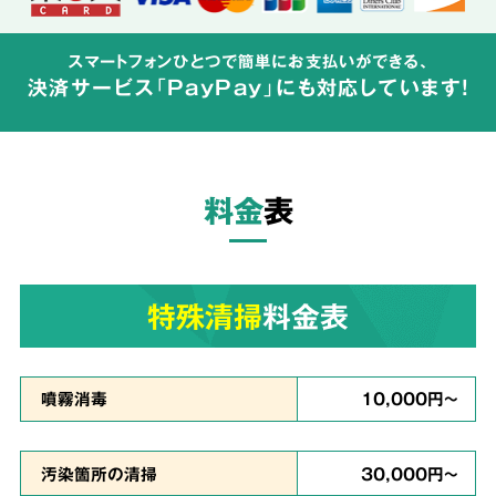
特殊清掃の経験豊富なスタッフが、
周辺へ汚染
スマートフォンひとつで簡単にお支払いができる、
が広がらないよう配慮して体液や汚物の汚れを
決済サービス「PayPay」にも対応しています!
完全除去
し、除菌・洗浄・脱臭を行います。
料金
表
ご依頼者様の
気持ちに
3
寄り添った
対応
特殊清掃
料金表
真心を
噴霧消毒
10,000円～
込めて対応
汚染箇所の清掃
30,000円～