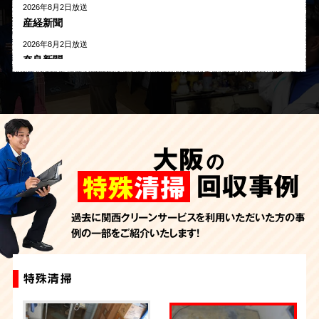
2026年8月2日放送
産経新聞
2026年8月2日放送
奈良新聞
2026年8月1日放送
河北新報
2026年7月27日放送
AbemaTV
大阪
の
2026年7月24日放送
朝日新聞
回収事例
特殊
清掃
2026年7月10日放送
季刊「宗教問題」
過去に関西クリーンサービスを利用いただいた方の事
例の一部をご紹介いたします！
2026年7月10日放送
東洋経済オンライン
2026年7月7日放送
特殊清掃
特殊清掃
特殊清掃
特殊清掃
特殊清掃
特殊清掃
特殊清掃
特殊清掃
特殊清掃
特殊清掃
FRIDAYデジタル
2026年7月6日放送