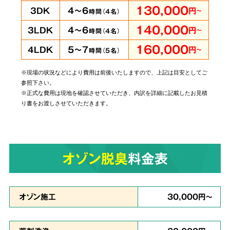
即時に
130,000
4～6
3DK
円
～
時間（
4
名）
対応可能
140,000
4～6
3LDK
円
～
時間（
4
名）
160,000
5～7
4LDK
円
～
時間（
5
名）
※現場の状況などにより費用は前後いたしますので、上記は目安としてご
当社では個人・法人のお客様に関わらずあらゆ
参照下さい。
るご依頼にお応えしております。
管理されてい
※正式な費用は現地を確認させていただき、内訳を詳細に記載したお見積
り書をお渡しさせていただきます。
る賃貸物件やホテルでの事件事故による特殊殊
清掃もお任せ
ください。
オゾン脱臭
料金表
原状回復・復旧工事
など
6
リフォームも対応
オゾン施工
30,000円～