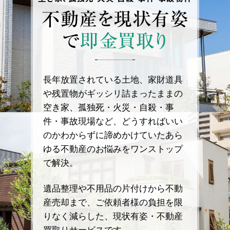
不動産を
現状有姿
で
即金買取り
長年放置されている土地、家財道具
や残置物がギッシリ詰まったままの
空き家、孤独死・火災・自殺・事
件・事故現場など、どうすればいい
のかわからずに諦めかけていたあら
ゆる不動産のお悩みをワンストップ
で解決。
遺品整理や不用品の片付けから不動
産売却まで、ご依頼者様の負担を限
りなく減らした、現状有姿・不動産
買取りサービスです。