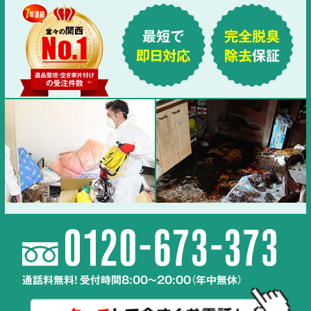
最短で
完全脱臭
即日対応
除去
保証
通話料無料! 受付時間8:00～20:00（年中無休）