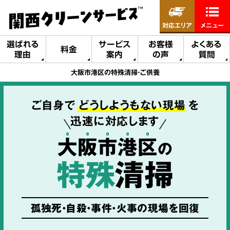
対応エリア
メニュー
選ばれる
サービス
お客様
よくある
料金
理由
案内
の声
質問
大阪市港区の特殊清掃・ご供養
ご自身で
どうしようもない現場
を
迅速に対応します
大
阪
市
港
区
の
特殊
清掃
孤独死・自殺・事件・火事の現場を回復