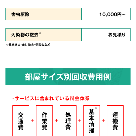
私たちは、
ご依頼者様のお気持ちに寄り添い、
害虫駆除
10,000円～
ご負担を少しでも軽くできるように、という思
い
で誠心誠意を尽くして作業させていただきま
汚染物の撤去
お見積り
※
す。
※壁紙撤去・床材撤去・畳撤去など
染みついたあらゆる臭いも
4
部屋サイズ別回収費用例
解決！
完全脱臭除去保証
-サービスに含まれている料金体系
根こそぎ
脱臭