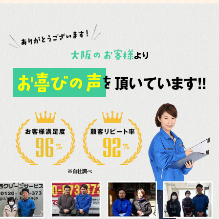
大阪
の
お客様
より
お喜びの声
頂いています!!
を
お客様満足度
顧客リピート率
※自社調べ