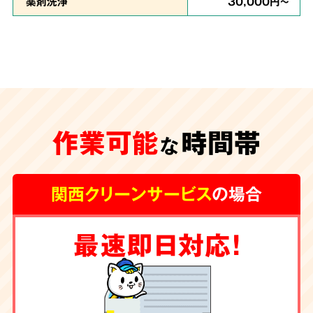
薬剤洗浄
30,000円～
安心の
施工体制
特殊清掃が遅れ、臭いや汚れが内装の下地にま
作業可能
時間帯
な
で及んでしまうと、その根源を取り除く為に内
装工事が必要な場合もございます。
グループ会
関西クリーンサービス
の場合
社に工務店を有する弊社では清掃からリフォー
ムまで一手にお引き受け
しております。
最速即日対応！