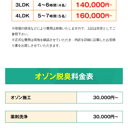
140,000
4～6
3LDK
円
～
時間（
4
名）
160,000
5～7
4LDK
円
～
時間（
5
名）
※現場の状況などにより費用は前後いたしますので、上記は目安としてご
当社では個人・法人のお客様に関わらずあらゆ
参照下さい。
るご依頼にお応えしております。
管理されてい
※正式な費用は現地を確認させていただき、内訳を詳細に記載したお見積
り書をお渡しさせていただきます。
る賃貸物件やホテルでの事件事故による特殊殊
清掃もお任せ
ください。
オゾン脱臭
料金表
原状回復・復旧工事
など
6
リフォームも対応
オゾン施工
30,000円～
薬剤洗浄
30,000円～