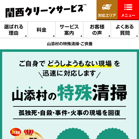
対応エリア
メニュー
選ばれる
サービス
お客様
よくある
料金
理由
案内
の声
質問
山添村の特殊清掃・ご供養
ご自身で
どうしようもない現場
を
迅速に対応します
特殊
清掃
山
添
村
の
孤独死・自殺・事件・火事の現場を回復