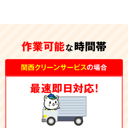
安心の
施工体制
特殊清掃が遅れ、臭いや汚れが内装の下地にま
作業可能
時間帯
な
で及んでしまうと、その根源を取り除く為に内
装工事が必要な場合もございます。
グループ会
関西クリーンサービス
の場合
社に工務店を有する弊社では清掃からリフォー
ムまで一手にお引き受け
しております。
最速即日対応！