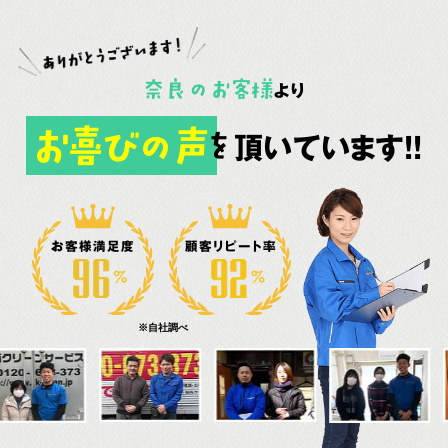
奈良
の
お客様
より
お喜びの声
頂いています!!
を
お客様満足度
顧客リピート率
※自社調べ