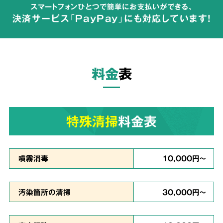
スマートフォンひとつで簡単にお支払いができる、
が広がらないよう配慮して体液や汚物の汚れを
決済サービス「PayPay」にも対応しています!
完全除去
し、除菌・洗浄・脱臭を行います。
料金
表
ご依頼者様の
気持ちに
3
寄り添った
対応
特殊清掃
料金表
真心を
噴霧消毒
10,000円～
込めて対応
汚染箇所の清掃
30,000円～