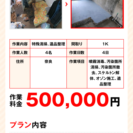
YouTube｜好井まさおの怪談を浴びる会
2026年6月28日放送
Yahoo!ニュース
作業内容
作業内容
作業内容
作業内容
特殊清掃、遺品整理
特殊清掃、遺品整理
特殊清掃、遺品整理
特殊清掃
間取り
間取り
間取り
間取り
お部屋の一部
2DK
1K
1K
作業人数
作業人数
作業人数
作業人数
4名
6名
5名
3名
作業日数
作業日数
作業日数
作業日数
4日
1日
7日
1日
住所
住所
住所
住所
奈良県
奈良県
奈良
奈良
作業項目
作業項目
作業項目
作業項目
噴霧消毒、汚染箇所
噴霧消毒、汚染箇所
遺品整理、噴霧消
遺品整理、噴霧消
毒、汚染箇所清掃、
清掃、汚染箇所撤
清掃、汚染物撤去
毒、汚染箇所清掃
400,000
180,000
汚染箇所撤去、オゾ
去、スケルトン解
作業
作業
体、オゾン施工、遺
ン施工
円
円
720,000
品整理
料金
料金
作業
500,000
円
作業
料金
円
料金
プラン
プラン
内容
内容
プラン
内容
プラン
内容
親族の方からの孤独死の特殊清掃のご依頼です。ご遺族さま
物件のオーナーさまからのご依頼です。ワンルームマンショ