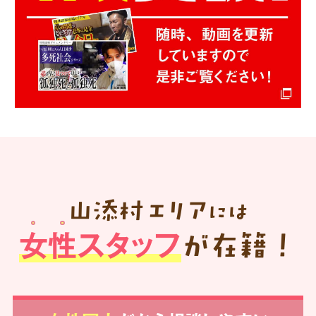
山添村
エリア
には
女性スタッフ
が在籍！