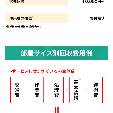
私たちは、
ご依頼者様のお気持ちに寄り添い、
害虫駆除
10,000円～
ご負担を少しでも軽くできるように、という思
い
で誠心誠意を尽くして作業させていただきま
汚染物の撤去
お見積り
※
す。
※壁紙撤去・床材撤去・畳撤去など
染みついたあらゆる臭いも
4
部屋サイズ別回収費用例
解決！
完全脱臭除去保証
-サービスに含まれている料金体系
根こそぎ
脱臭