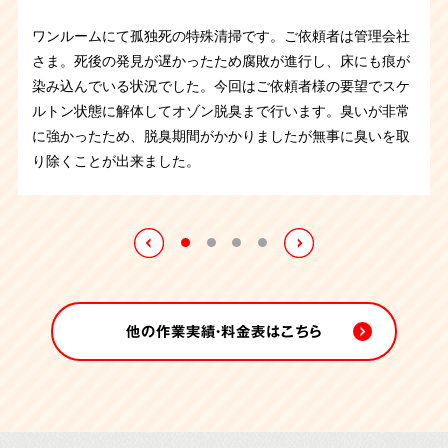
の方で遺品整理をするために、清掃を行ってほしいとご相談
ンにて孤独死があったとのことです。死後数か月が経過して
親族から孤独死の特殊清掃のご依頼です。ご遺体の腐敗が進
を承りました。ペットを残して孤独死されたとのことでご親
いるとのことで、臭いがあり体液痕の周りには害虫が発生し
ワンルームにて孤独死の特殊清掃です。ご依頼者は管理会社
行していたため臭いが強く、脱臭までの作業が大変でした。
族さまが保護されたそうです。ハウスクリーニング、オゾン
ている状態での作業となりました。内装リフォームなどは提
さま。死後の発見が遅かったため腐敗が進行し、床にも痕が
遺品整理、内装工事、オゾン施工を完了するまで一週間かか
施工までさせていただき作業終了になります。
携の業者様に依頼されるとのことで、遺品整理と汚染箇所の
染み込んでいる状況でした。今回はご依頼者様の要望でスケ
りました。最終的に臭いも取り除くことができました。
清掃を行ってお引き渡しさせていただきました。
ルトン状態に解体してオゾン脱臭まで行います。臭いが非常
に強かったため、脱臭期間がかかりましたが無事に臭いを取
り除くことが出来ました。
他の作業実績・料金表はこちら