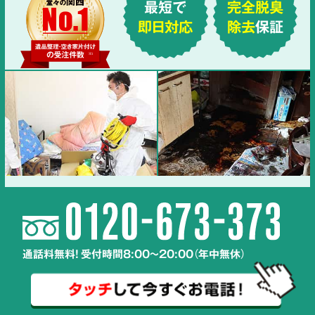
最短で
完全脱臭
即日対応
除去
保証
通話料無料! 受付時間8:00～20:00（年中無休）