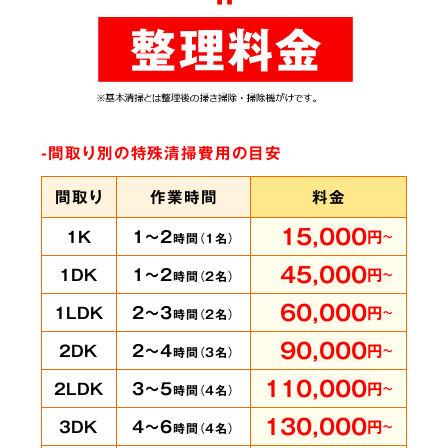
ありとあらゆる脱臭機を試したにもかかわらず
臭いが完全に取れずにお困りの時は、ぜひ当社
へご相談ください。弊社では
世界最高水準のオ
ゾン脱臭機をはじめ様々な専門機材を使用
して
-間取り別の特殊清掃費用の目安
います。
間取り
作業時間
料金
15,000
1～2
1K
円
～
時間（
1
名）
賃貸物件・ホテル
の
5
45,000
1～2
1DK
円
～
時間（
2
名）
客室も承ります
60,000
2～3
1LDK
円
～
時間（
2
名）
90,000
2～4
2DK
円
～
時間（
3
名）
110,000
3～5
2LDK
円
～
時間（
4
名）
即時に
130,000
4～6
3DK
円
～
時間（
4
名）
対応可能