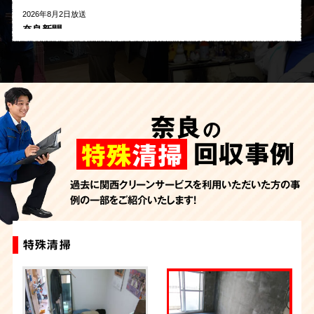
2026年8月2日放送
奈良新聞
2026年8月1日放送
河北新報
2026年7月27日放送
AbemaTV
奈良
の
2026年7月24日放送
朝日新聞
回収事例
特殊
清掃
2026年7月10日放送
季刊「宗教問題」
過去に関西クリーンサービスを利用いただいた方の事
例の一部をご紹介いたします！
2026年7月10日放送
東洋経済オンライン
2026年7月7日放送
特殊清掃
特殊清掃
特殊清掃
特殊清掃
FRIDAYデジタル
2026年7月6日放送
週刊循環経済新聞（7月6日号）
2026年7月4日放送