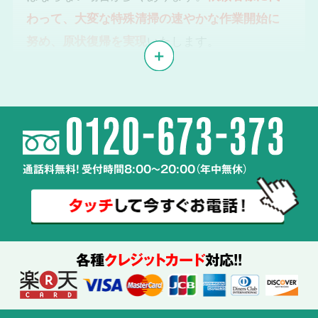
わって、大変な特殊清掃の速やかな作業開始に
努め、原状復帰を実現
いたします。
体液や汚物、雑菌の
2
除去・除菌・洗浄
通話料無料! 受付時間8:00～20:00（年中無休）
使用する
薬剤も
ご説明
各種
クレジットカード
対応!!
特殊清掃の経験豊富なスタッフが、
周辺へ汚染