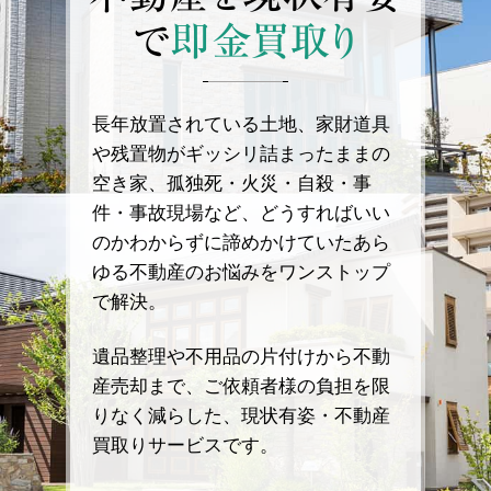
で
即金買取り
長年放置されている土地、家財道具
や残置物がギッシリ詰まったままの
空き家、孤独死・火災・自殺・事
件・事故現場など、どうすればいい
のかわからずに諦めかけていたあら
ゆる不動産のお悩みをワンストップ
で解決。
遺品整理や不用品の片付けから不動
産売却まで、ご依頼者様の負担を限
りなく減らした、現状有姿・不動産
買取りサービスです。