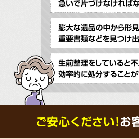
急いで片づけなければ
膨大な遺品の中から形
重要書類などを見つけ出
生前整理をしていると不
効率的に処分することが
ご安心ください！
お