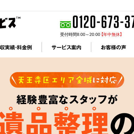
受付時間8:00～20:00
【年中無休】
収実績・料金例
サービス案内
お客様の声
天王寺区エリア全域
に対応
経験豊富なスタッフが
遺品整理