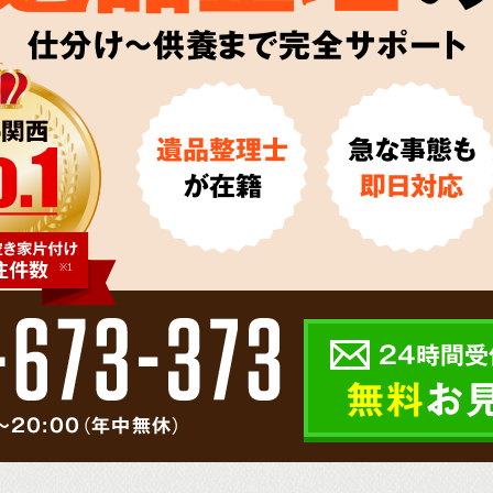
仕分け～供養まで完全サポート
遺品整理士
急な事態も
が在籍
即日対応
24時間受
無料
お
～20:00（年中無休）