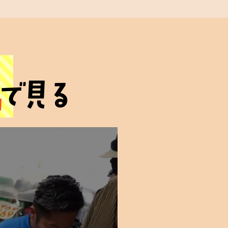
心の絆
画
安心の証
で見る
を
その場で
定