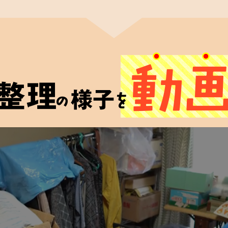
籍
理士認定協会
関連法規
動
に合格した者」に
整理
う資格です。
様子
の
を
しており、
品整理を
す。
ご遺品
買取査