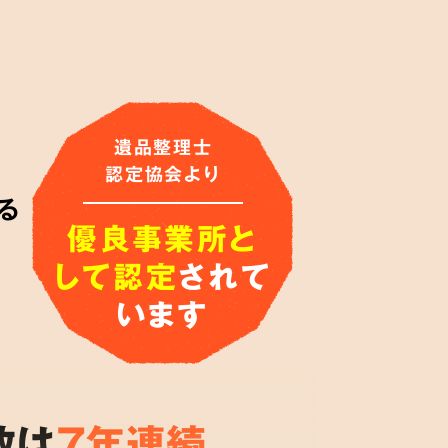
遺品整理士
認定協会より
る
優良事業所と
して認定
されて
います
数は
7年連続