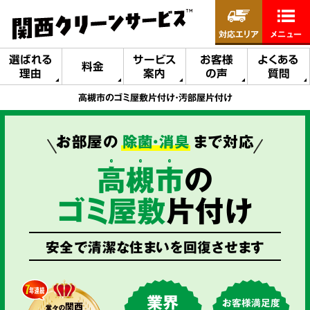
対応エリア
メニュー
選ばれる
サービス
お客様
よくある
料金
理由
案内
の声
質問
高槻市のゴミ屋敷片付け・汚部屋片付け
お部屋の
除菌・消臭
まで対応
高
槻
市
の
ゴミ屋敷
片付け
安全で清潔な住まいを回復させます
業界
お客様満足度