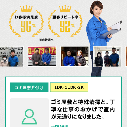
お客様満足度
顧客リピート率
※自社調べ
1DK･1LDK･2K
ゴミ屋敷片付け
ゴミ屋敷と特殊清掃と、丁
寧な仕事のおかげで室内
が元通りになりました。
大阪 W様