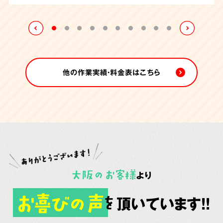
れていました。
たしました。
他の作業実績・料金表はこちら
大阪
の
お客様
より
お喜びの声
頂いています!!
を