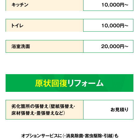
キッチン
10,000円～
どんな現場
トイレ
10,000円～
でも対応
浴室洗面
20,000円～
ゴミが多い状態で、足の踏み場もなく家に入る
のが難しいという状態でも作業致します。
天井
原状回復
リフォーム
まで積み上げられたゴミも、虫の湧いたゴミも
全てを綺麗に片付ける事が可能
です。
劣化箇所の張替え（壁紙張替え・
お見積り
床材張替え・畳張替えなど）
安心の明朗会計で
5
追加費用は一切なし
オプションサービスに（・消臭除菌・害虫駆除・引越）も