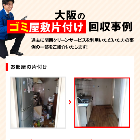
AbemaTV
大阪
の
2026年7月24日放送
朝日新聞
回収事例
ゴミ
屋敷片付け
2026年7月10日放送
季刊「宗教問題」
過去に関西クリーンサービスを利用いただいた方の事
例の一部をご紹介いたします！
2026年7月10日放送
東洋経済オンライン
2026年7月7日放送
お部屋の片付け
ゴミ屋敷片付け
大量の不用品回収（ゴミ屋敷）
ゴミ屋敷片付け
ゴミ屋敷片付け
大量の不用品回収（ゴミ屋敷）
ゴミ屋敷片付け
お部屋のお片付け
大量の不用品回収（ゴミ屋敷）
汚部屋片付け・ゴミ屋敷清掃（大阪）
FRIDAYデジタル
2026年7月6日放送
週刊循環経済新聞（7月6日号）
2026年7月4日放送
YouTube｜好井まさおの怪談を浴びる会
2026年6月28日放送
Yahoo!ニュース