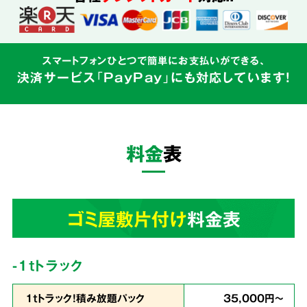
込めて対応
スマートフォンひとつで簡単にお支払いができる、
決済サービス「PayPay」にも対応しています!
ゴミ屋敷はご本人様の精神的な問題と密接にか
かわるものです。そのため私たちはゴミの片づ
けだけでなく、
お客様の心に寄り添う親切丁寧
料金
表
なサービス
を心がけています。
3
ゴミ屋敷片付け
料金表
業界最安値
を目指しています!
-1tトラック
1ｔトラック！積み放題パック
35,000円～
余計な