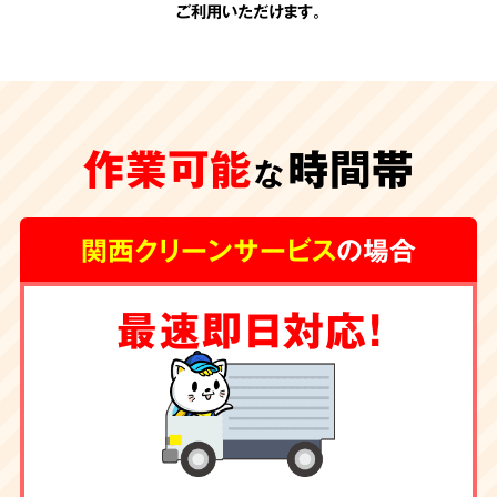
ご利用いただけます。
承認のない
追加費用
作業可能
時間帯
一切なし
な
関西クリーンサービス
の場合
関西クリーンサービスの会計は非常にシンプル
最速即日対応！
です。お見積りの際に、わかりやすい内訳で提
示させて頂く料金が全てです。
お客様の承諾の
ない勝手な追加費用は一切頂きません。
除菌・消臭・ハウス