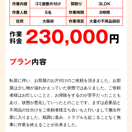
作業内容
作業内容
作業内容
作業内容
作業内容
作業内容
作業内容
作業内容
作業内容
作業内容
ゴミ屋敷片付け
ゴミ屋敷片付け
ゴミ屋敷片付け
ゴミ屋敷片付け
ゴミ屋敷片付け
ゴミ屋敷片付け
ゴミ屋敷片付け
ゴミ屋敷片付け
ゴミ屋敷片付け
汚部屋片付け
間取り
間取り
間取り
間取り
間取り
間取り
間取り
間取り
間取り
間取り
3LDK
3LDK
3LDK
3LDK
2DK
1DK
1DK
2DK
1K
1K
作業人数
作業人数
作業人数
作業人数
作業人数
作業人数
作業人数
作業人数
作業人数
作業人数
5名
6名
5名
4名
5名
3名
3名
７名
4名
6名
作業時間
作業時間
作業時間
作業時間
作業日数
作業日数
作業日数
作業日数
作業日数
作業日数
8時間
8時間
3時間
4時間
8時間
6時間
１日
1日
1日
1日
住所
住所
住所
住所
住所
住所
住所
住所
住所
住所
大阪府
大阪府
大阪府
大阪府
大阪府
大阪
大阪
大阪
大阪
大阪
作業項目
作業項目
作業項目
作業項目
作業項目
作業項目
作業項目
作業項目
作業項目
作業項目
大量の不用品回収、
大量の不用品回収
大量の不用品回収
大量の不用品回収
大量の不用品回収
大量の不用品回収
大量の不用品回収
大量の不用品回
大量の不用品回
大量に不用品回
230,000
190,000
200,000
270,000
130,000
500,000
ハウスクリーニング
収 2トントラック１
収 2トントラック1
収 2トンロングト
作業
作業
作業
作業
作業
作業
250,000
ラック1台分・パッカ
台 パッカー車１台
台 パッカー車１台
円
円
円
円
円
円
作業
280,000
200,000
ー車2台分の処分
料金
料金
料金
料金
料金
料金
円
作業
作業
320,000
料金
円
円
作業
料金
料金
円
料金
プラン
プラン
プラン
プラン
プラン
プラン
内容
内容
内容
内容
内容
内容
プラン
内容
プラン
プラン
内容
内容
プラン
内容
転居に伴い、お部屋のお片付けのご依頼を頂きました。お部
物件のオーナー様からゴミ屋敷片付けのご依頼です。老朽化
２０代女性からゴミ屋敷清掃のご依頼です。猫を飼っていら
強制退去に伴い、お部屋の片付けを承りました。 お酒をよく
ゴミ屋敷清掃のご依頼です。仕事の忙しさで片づける余裕が
ワンルームの汚部屋片付けのご依頼です。いろいろな種類の
お引越しに伴ってお部屋の片付けのご依頼を承りました。現
屋は少し物が溢れかえっていた状態ではありました。ご依頼
したアパートを取り壊すため、解体工事の最中にゴミ屋敷が
したようで、部屋にはゴミの他にも猫の糞があちらこちらに
飲まれていたのかそこら中にお酒の空箱が山のように捨てら
なく、気が付くとゴミで溢れてしまっていたみたとのこと。
ゴミや不用品が混じりあっているため分別をしながらの作業
ゴミ屋敷の清掃のご依頼を頂きました。部屋は腰の高さまで
お客様から住んでいるお部屋がゴミ屋敷のようになり手に負
場へ駆けつけると大量の不用品やゴミが溜まったゴミ屋敷状
者様はお忙しいことと、お掃除をするのが苦手だったことも
発覚。このままでは工事を進められないため急遽のゴミ屋敷
落ちています。衛生が悪い状態でしたので慎重に、かつお客
れていました。お部屋もお風呂場もお酒の空箱などで埋め尽
お客様お立会いのもと一緒に片付け作業を行い綺麗になりま
です。ライターや吸い殻の他もゴミの中に混ざっています。
建物解体に伴い一軒家まるごとのお片付けのご依頼に伺いま
ゴミが蓄積されており、足の踏み場がない程の量でした。必
えなくなったとご連絡を頂きました。 1DKのお部屋は床が見
態です。夜勤勤務が多くなかなか日中に片付けが出来ず、い
あり、状態が悪化していったとのことです。まずは必要品と
のご依頼です。コンビニ弁当の容器が多く作業が早かったで
様に寄り添って作業させていただきました。
くされ足の踏み場もなくゴミ屋敷に近い状況ではありまし
した。「もう２度とゴミは溜めない」とおっしゃっていまし
火事にならなくて本当によかったと思います。危険物や貴重
した。しかし、お部屋はゴミ屋敷状態になっており腰の上の
要品と不用品の仕分けを行いながら作業を進め、不用品をど
えないほどのごみの量でした。ご依頼者様立ち合いのもと仕
つの間にか溜め込んでしまったとのこと。お客様お立会いの
不用品の仕分けをご依頼者様立ち合いもと行いまして搬出作
すが量が多くスタッフ5名で５時間の作業になりました。
た。 スタッフ7名でお伺いし7時間程で無事に完了致しまし
た。
品は特に慎重に仕分け、大変な作業でしたが無事に完了する
高さまでゴミで埋め尽くされていました。害虫が大量発生し
んどん回収していきます。終了後にはご依頼者様もスッキリ
分け作業から行い、特に危険物のスプレー缶やライターなど
もと一緒に片付け作業を行いました。途中から楽しそうに片
業に入りました。順調に進み、トラブルも起こることなく無
た。
ことができました。
うごめいている中での作業でしたが、スタッフ4名、8時間程
と部屋が綺麗になり喜んで頂くことができました。
がゴミと混在しないよう分別し、4時間ほどで片づけること
付けをしているお客様を見てスタッフもホッと安心しまし
事に作業を終えることが出来ました。
で作業は完了致しました。
ができました。 清掃後は綺麗な状態になり、お客様も安心さ
た。キッチンのクリーニングまで行い、無事に作業は完了い