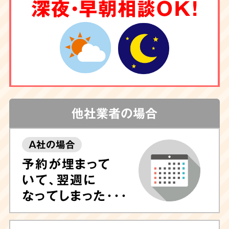
6
深夜・早朝相談OK！
クリーニング
もお任せ
害虫駆除
や調査も
対応
他社業者の場合
A社の場合
しつこい汚れや臭いが気になる場合は清掃後に
予約が埋まって
除菌や脱臭、ハウスクリーニングも可能ですの
いて、翌週に
で、ぜひお任せ下さい。
専門的なノウハウに長
なってしまった･･･
けたプロのスタッフが専門機器・特殊洗剤を用
いて迅速に対応
いたします。