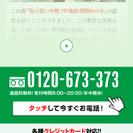
この度
「取り扱い件数 7年連続 関西No1※」
の認
定を頂くことができました。この豊富な実績を
通じて培ってきた専門的な知識とノウハウを活
用して満足度の高いゴミ屋敷片付けサービスを
提供いたします。
※1東京商工リサーチ2019年～2025年「遺品整理業」調査において
気持ちに寄り添う
2
親切丁寧な対応
通話料無料! 受付時間8:00～20:00（年中無休）
各種
クレジットカード
対応!!
真心を