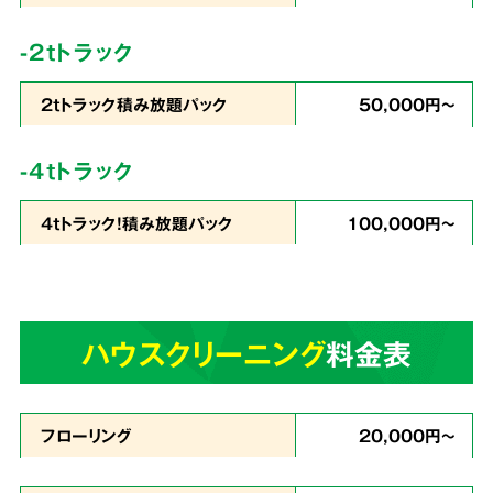
コストを徹底
カット
-2tトラック
2tトラック積み放題パック
50,000円～
私たちは
片づけで出たゴミの処分から、不用品
-4tトラック
の買取りまでをワンストップ
で行っています。
4tトラック！積み放題パック
100,000円～
業界最安値を目指したサービスでお客様満足度
96％・業界屈指のリピート率を実現。これが関
西クリーンサービスの誇りです。
ハウスクリーニング
料金表
あらゆる状況に
4
スピーディーに対応
フローリング
20,000円～