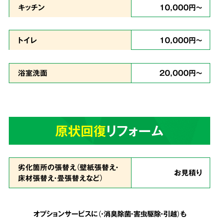
キッチン
10,000円～
どんな現場
トイレ
10,000円～
でも対応
浴室洗面
20,000円～
ゴミが多い状態で、足の踏み場もなく家に入る
のが難しいという状態でも作業致します。
天井
原状回復
リフォーム
まで積み上げられたゴミも、虫の湧いたゴミも
全てを綺麗に片付ける事が可能
です。
劣化箇所の張替え（壁紙張替え・
お見積り
床材張替え・畳張替えなど）
安心の明朗会計で
5
追加費用は一切なし
オプションサービスに（・消臭除菌・害虫駆除・引越）も