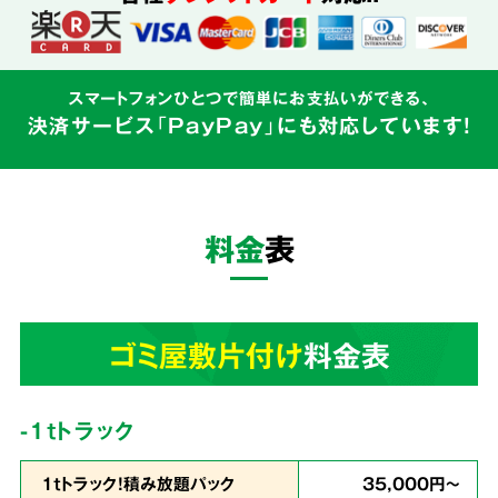
込めて対応
スマートフォンひとつで簡単にお支払いができる、
決済サービス「PayPay」にも対応しています!
ゴミ屋敷はご本人様の精神的な問題と密接にか
かわるものです。そのため私たちはゴミの片づ
けだけでなく、
お客様の心に寄り添う親切丁寧
料金
表
なサービス
を心がけています。
3
ゴミ屋敷片付け
料金表
業界最安値
を目指しています!
-1tトラック
1ｔトラック！積み放題パック
35,000円～
余計な