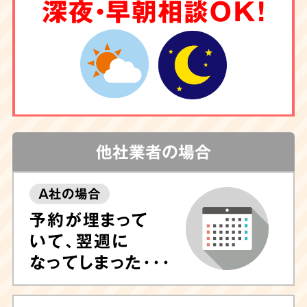
6
深夜・早朝相談OK！
クリーニング
もお任せ
害虫駆除
や調査も
対応
他社業者の場合
A社の場合
しつこい汚れや臭いが気になる場合は清掃後に
予約が埋まって
除菌や脱臭、ハウスクリーニングも可能ですの
いて、翌週に
で、ぜひお任せ下さい。
専門的なノウハウに長
なってしまった･･･
けたプロのスタッフが専門機器・特殊洗剤を用
いて迅速に対応
いたします。