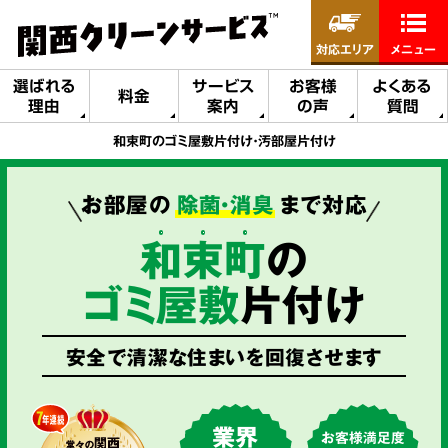
対応エリア
メニュー
選ばれる
サービス
お客様
よくある
料金
理由
案内
の声
質問
和束町のゴミ屋敷片付け・汚部屋片付け
お部屋の
除菌・消臭
まで対応
和
束
町
の
ゴミ屋敷
片付け
安全で清潔な住まいを回復させます
業界
お客様満足度