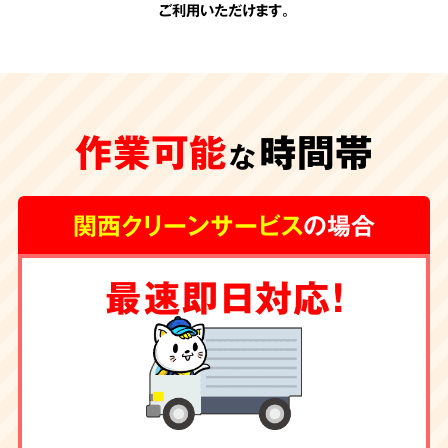
ご利用いただけます。
承認のない
追加費用
作業可能
時間帯
一切なし
な
関西クリーンサービス
の場合
関西クリーンサービスの会計は非常にシンプル
最速即日対応！
です。お見積りの際に、わかりやすい内訳で提
示させて頂く料金が全てです。
お客様の承諾の
ない勝手な追加費用は一切頂きません。
除菌・消臭・ハウス