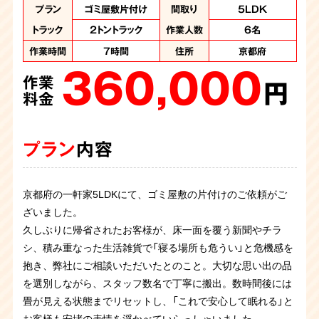
作業内容
作業内容
作業内容
作業内容
作業内容
作業内容
作業内容
作業内容
プラン
プラン
特殊清掃、ゴミ屋敷
ゴミ屋敷片付け
ゴミ屋敷片付け
ゴミ屋敷片付け
ゴミ屋敷片付け
ゴミ屋敷片付け
ゴミ屋敷片付け
ゴミ屋敷片付け
ゴミ屋敷片付け
汚部屋片付け
間取り
間取り
間取り
間取り
間取り
間取り
間取り
間取り
間取り
間取り
5LDK
4LDK
4LDK
3LDK
3LDK
1LDK
4DK
2DK
1K
1K
片付け
作業人数
作業人数
作業人数
作業人数
作業人数
作業人数
作業人数
トラック
トラック
2トントラック
2トントラック
7名
5名
7名
6名
4名
4名
4名
作業人数
作業時間
作業人数
作業時間
作業時間
作業日数
作業日数
作業日数
作業日数
8時間
6時間
6時間
5時間
6名
3名
１日
1日
2日
作業人数
8名
作業時間
10時間
作業時間
作業時間
住所
住所
住所
住所
住所
住所
住所
京都府
京都府
京都府
京都府
7時間
4時間
京都
京都
京都
作業項目
作業項目
作業項目
作業項目
作業項目
作業項目
住所
住所
住所
大量の不用品回収、
大量の不用品回収
大量の不用品回収
大量の不用品回収
大量の不用品回収
大量の不用品回収
大量の不用品処
京都府
京都府
360,000
270,000
150,000
400,000
187,000
120,000
住所
京都府
作業項目
汚染か所清掃、汚染
（2トントラック1台、
分 2トントラック1
2トントラック1台、
作業
作業
作業
作業
作業
作業
か所撤去、大量の不
パッカー車１台）、ハ
台、パッカー車2台
パッカー車2台
円
円
円
円
円
円
350,000
用品処分、遺品整理
ウスクリーニング
分の処分
料金
料金
料金
料金
料金
料金
作業
480,000
350,000
225,000
円
作業
作業
作業
料金
円
円
円
料金
料金
料金
プラン
プラン
プラン
プラン
プラン
プラン
内容
内容
内容
内容
内容
内容
プラン
内容
プラン
プラン
プラン
内容
内容
内容
京都府の一軒家5LDKにて、ゴミ屋敷の片付けのご依頼がご
ワンルーム汚部屋片付けのご依頼です。コンビニ弁当の容器
京都の一軒家4DKにて、ゴミ屋敷の片付けのご依頼がござい
お客様からゴミ屋敷片付けのご依頼です。マンション3LDK
音信普通になってしまったご子息様のお部屋を片してほしい
全く片付けられないので一緒に片付けを手伝ってほしいとお
ざいました。
やペットボトルが大量にあり仕分けが非常に大変でした。ノ
ました。
の間取りで足の踏み場がない量でした。各部屋にスタッフ分
とのご依頼でした。お部屋はトイレまでゴミ屋敷の状態でペ
客様よりご依頼をいただきました。部屋は服や新聞紙などリ
解体に伴い、お部屋のお片付けのご依頼を承りました。長年
久しぶりに帰省されたお客様が、床一面を覆う新聞やチラ
ートパソコンなど必要なものもあったため、慎重に仕分けを
久しぶりにご実家へ帰省されたご依頼主様が、床が見えない
かれて効率よく作業を進めていきます。お客様から残して
ットボトルが山積みになり、たばこの吸い殻が大量にありま
サイクルできるものが溢れかえっていました。リサイクル資
京都府のお客さまより、ゴミ屋敷で孤独死されたというご依
お部屋を片付けたいとずっと思っていたが中々踏ん切りがつ
お部屋にゴミが蓄積している状態のため片付けてほしいとの
お住まいになられていた各お部屋はゴミが大量に蓄積されて
シ、積み重なった生活雑貨で「寝る場所も危うい」と危機感を
しながら１日がかりの作業になりました。残すものはお客様
ほど積み重なった荷物に驚かれ、ご相談くださいました。 カ
（探して）ほしいモノのリストをいただいていましたので探索
したので火事の危険性を感じたお部屋でした。スタッフ4名
源はしっかりと分別すること処分費用を抑えることができま
頼を受け、片付けに伴い遺品整理と特殊清掃を承りました。
かなかったお客様から今回決意を固めたとのことでご連絡を
ご依頼を頂きました。足の踏み場がなく生活用品の廃棄物や
おりました。必要品と不用品の仕分けをし、不用品を回収さ
抱き、弊社にご相談いただいたとのこと。大切な思い出の品
にお渡しして無事に作業終了です。
ビが生じていた大型家具や長年の不用品を一斉に回収し、数
しながらの作業です。２日に分けての作業となり、無事に探
の6時間程で全ての作業が完了しました。
す。お客様と一緒に確認しながらの作業でお客様は進んで処
孤独死現場ということで特殊清掃と遺品整理、そして部屋の
頂きました。現場はいわゆるゴミ屋敷の状態で各お部屋は大
ペットボトルなど散乱していました。掃除した後も住まわれ
せていただきました。こういったお家も対応しておりますの
を選別しながら、スタッフ数名で丁寧に搬出。数時間後には
時間で広々とした本来の空間へ。作業後、安堵されたご家族
し物も見つかってお客様にはご満足いただけました。
分の判断が出来ていたのでスムーズに作業を終えることがで
片付けをさせていただきました。現場は刺激臭と大量の害虫
量の衣類やゴミが積み上げられており、仕分け作業から入り
るとのことで、ご依頼者様立ち合いのもと不用品と必要品の
で、是非お問い合わせください。
畳が見える状態までリセットし、「これで安心して眠れる」と
の笑顔を拝見でき、私共も大きなやりがいを感じた現場でし
きました。
が繁殖していたので大変な作業になりました。丸2日かけて
ました。不用品を分別して搬出作業を進め、片付けていくと
仕分けを慎重に行い作業を進めていき、スタッフ4名の5時間
お客様も安堵の表情を浮かべていらっしゃいました。
た。