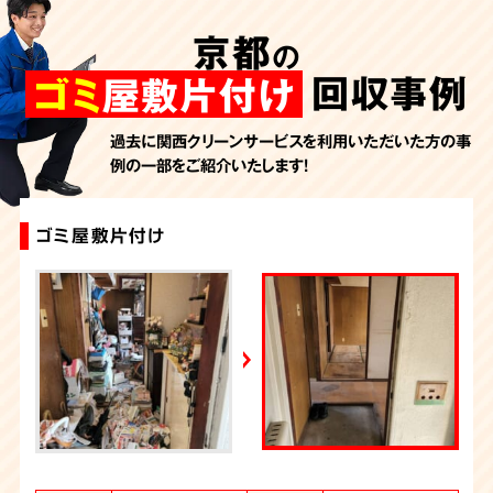
AbemaTV
京都
の
2026年7月24日放送
朝日新聞
回収事例
ゴミ
屋敷片付け
2026年7月10日放送
季刊「宗教問題」
過去に関西クリーンサービスを利用いただいた方の事
例の一部をご紹介いたします！
2026年7月10日放送
東洋経済オンライン
2026年7月7日放送
ゴミ屋敷片付け
ゴミ屋敷片付け
汚部屋片付け・ゴミ屋敷清掃（京都）
ゴミ屋敷片付け
特殊清掃+ゴミ屋敷片付け
ゴミ屋敷片付け
大量の不用品回収（ゴミ屋敷）
ゴミ屋敷片付け
大量の不用品回収（ゴミ屋敷）
ゴミ屋敷片付け
FRIDAYデジタル
2026年7月6日放送
週刊循環経済新聞（7月6日号）
2026年7月4日放送
YouTube｜好井まさおの怪談を浴びる会
2026年6月28日放送
Yahoo!ニュース