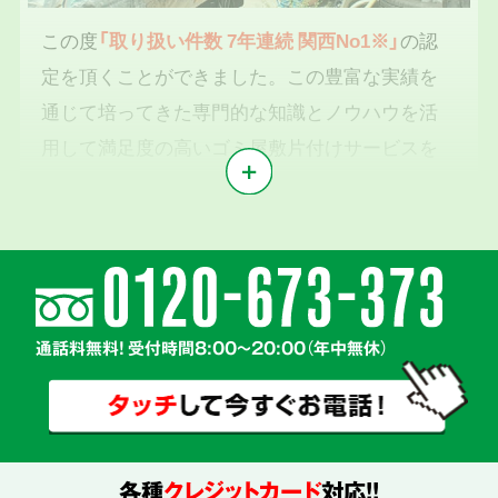
この度
「取り扱い件数 7年連続 関西No1※」
の認
定を頂くことができました。この豊富な実績を
通じて培ってきた専門的な知識とノウハウを活
用して満足度の高いゴミ屋敷片付けサービスを
提供いたします。
※1東京商工リサーチ2019年～2025年「遺品整理業」調査において
気持ちに寄り添う
2
親切丁寧な対応
通話料無料! 受付時間8:00～20:00（年中無休）
各種
クレジットカード
対応!!
真心を