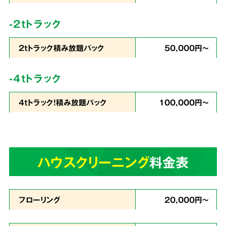
コストを徹底
カット
-2tトラック
2tトラック積み放題パック
50,000円～
私たちは
片づけで出たゴミの処分から、不用品
-4tトラック
の買取りまでをワンストップ
で行っています。
4tトラック！積み放題パック
100,000円～
業界最安値を目指したサービスでお客様満足度
96％・業界屈指のリピート率を実現。これが関
西クリーンサービスの誇りです。
ハウスクリーニング
料金表
あらゆる状況に
4
スピーディーに対応
フローリング
20,000円～