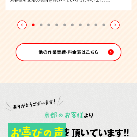
の作業となりましたが無事に終えることが出来ました。
床をみて大変感動しておられました。1日にかけて作業をお
程で清掃は完了致しました。
こない無事に業務は完了致しました。
他の作業実績・料金表はこちら
京都
の
お客様
より
お喜びの声
頂いています!!
を