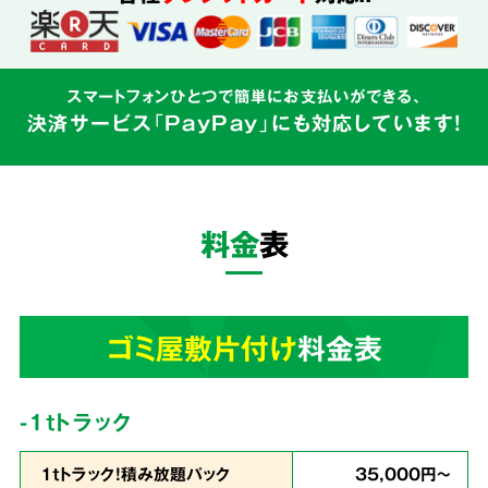
込めて対応
スマートフォンひとつで簡単にお支払いができる、
決済サービス「PayPay」にも対応しています!
ゴミ屋敷はご本人様の精神的な問題と密接にか
かわるものです。そのため私たちはゴミの片づ
けだけでなく、
お客様の心に寄り添う親切丁寧
料金
表
なサービス
を心がけています。
3
ゴミ屋敷片付け
料金表
業界最安値
を目指しています!
-1tトラック
1ｔトラック！積み放題パック
35,000円～
余計な