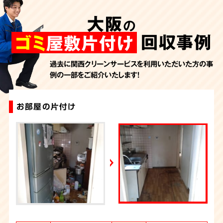
AbemaTV
大阪
の
2026年7月24日放送
朝日新聞
回収事例
ゴミ
屋敷片付け
2026年7月10日放送
季刊「宗教問題」
過去に関西クリーンサービスを利用いただいた方の事
例の一部をご紹介いたします！
2026年7月10日放送
東洋経済オンライン
2026年7月7日放送
お部屋の片付け
ゴミ屋敷片付け
大量の不用品回収（ゴミ屋敷）
ゴミ屋敷片付け
ゴミ屋敷片付け
大量の不用品回収（ゴミ屋敷）
ゴミ屋敷片付け
お部屋のお片付け
大量の不用品回収（ゴミ屋敷）
汚部屋片付け・ゴミ屋敷清掃（大阪）
FRIDAYデジタル
2026年7月6日放送
週刊循環経済新聞（7月6日号）
2026年7月4日放送
YouTube｜好井まさおの怪談を浴びる会
2026年6月28日放送
Yahoo!ニュース