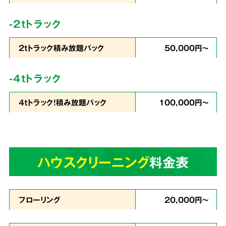
コストを徹底
カット
-2tトラック
2tトラック積み放題パック
50,000円～
私たちは
片づけで出たゴミの処分から、不用品
-4tトラック
の買取りまでをワンストップ
で行っています。
4tトラック！積み放題パック
100,000円～
業界最安値を目指したサービスでお客様満足度
96％・業界屈指のリピート率を実現。これが関
西クリーンサービスの誇りです。
ハウスクリーニング
料金表
あらゆる状況に
4
スピーディーに対応
フローリング
20,000円～