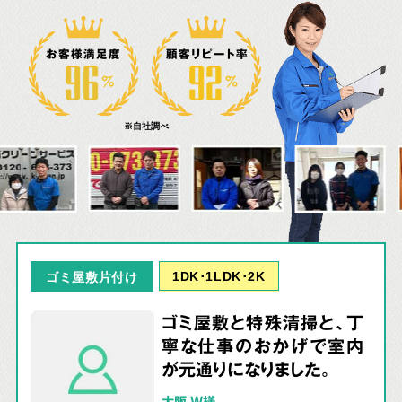
お客様満足度
顧客リピート率
※自社調べ
1DK･1LDK･2K
ゴミ屋敷片付け
ゴミ屋敷と特殊清掃と、丁
寧な仕事のおかげで室内
が元通りになりました。
大阪 W様