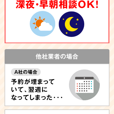
6
深夜・早朝相談OK！
クリーニング
もお任せ
害虫駆除
や調査も
対応
他社業者の場合
A社の場合
しつこい汚れや臭いが気になる場合は清掃後に
予約が埋まって
除菌や脱臭、ハウスクリーニングも可能ですの
いて、翌週に
で、ぜひお任せ下さい。
専門的なノウハウに長
なってしまった･･･
けたプロのスタッフが専門機器・特殊洗剤を用
いて迅速に対応
いたします。