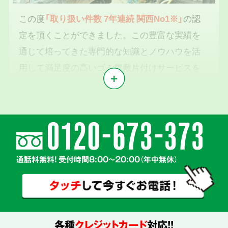
この度
「取り扱い件数 7年連続 関西No1※」
の認
定を頂くことができました。この豊富な実績を
通じて培ってきた専門的な知識とノウハウを活
用して満足度の高いゴミ屋敷片付けサービスを
提供いたします。
※1東京商工リサーチ2019年～2025年「遺品整理業」調査において
気持ちに寄り添う
2
親切丁寧な対応
通話料無料! 受付時間8:00～20:00（年中無休）
各種
クレジットカード
対応!!
真心を