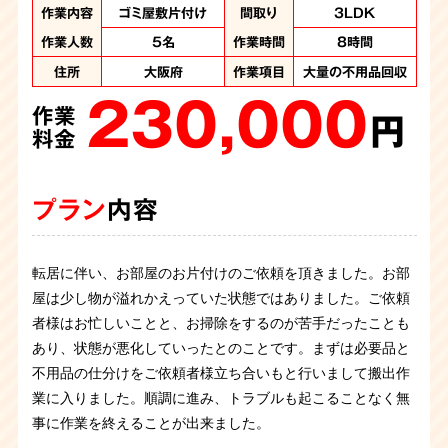
作業内容
作業内容
作業内容
作業内容
作業内容
作業内容
作業内容
作業内容
作業内容
作業内容
ゴミ屋敷片付け
ゴミ屋敷片付け
ゴミ屋敷片付け
ゴミ屋敷片付け
ゴミ屋敷片付け
ゴミ屋敷片付け
ゴミ屋敷片付け
ゴミ屋敷片付け
ゴミ屋敷片付け
汚部屋片付け
間取り
間取り
間取り
間取り
間取り
間取り
間取り
間取り
間取り
間取り
3LDK
3LDK
3LDK
3LDK
2DK
1DK
1DK
2DK
1K
1K
作業人数
作業人数
作業人数
作業人数
作業人数
作業人数
作業人数
作業人数
作業人数
作業人数
5名
6名
5名
4名
5名
3名
3名
７名
4名
6名
作業時間
作業時間
作業時間
作業時間
作業日数
作業日数
作業日数
作業日数
作業日数
作業日数
8時間
8時間
3時間
4時間
8時間
6時間
１日
1日
1日
1日
住所
住所
住所
住所
住所
住所
住所
住所
住所
住所
大阪府
大阪府
大阪府
大阪府
大阪府
大阪
大阪
大阪
大阪
大阪
作業項目
作業項目
作業項目
作業項目
作業項目
作業項目
作業項目
作業項目
作業項目
作業項目
大量の不用品回収、
大量の不用品回収
大量の不用品回収
大量の不用品回収
大量の不用品回収
大量の不用品回収
大量の不用品回収
大量の不用品回
大量の不用品回
大量に不用品回
230,000
190,000
200,000
270,000
130,000
500,000
ハウスクリーニング
収 2トントラック１
収 2トントラック1
収 2トンロングト
作業
作業
作業
作業
作業
作業
250,000
ラック1台分・パッカ
台 パッカー車１台
台 パッカー車１台
円
円
円
円
円
円
作業
280,000
200,000
ー車2台分の処分
料金
料金
料金
料金
料金
料金
円
作業
作業
320,000
料金
円
円
作業
料金
料金
円
料金
プラン
プラン
プラン
プラン
プラン
プラン
内容
内容
内容
内容
内容
内容
プラン
内容
プラン
プラン
内容
内容
プラン
内容
転居に伴い、お部屋のお片付けのご依頼を頂きました。お部
物件のオーナー様からゴミ屋敷片付けのご依頼です。老朽化
２０代女性からゴミ屋敷清掃のご依頼です。猫を飼っていら
強制退去に伴い、お部屋の片付けを承りました。 お酒をよく
ゴミ屋敷清掃のご依頼です。仕事の忙しさで片づける余裕が
ワンルームの汚部屋片付けのご依頼です。いろいろな種類の
お引越しに伴ってお部屋の片付けのご依頼を承りました。現
屋は少し物が溢れかえっていた状態ではありました。ご依頼
したアパートを取り壊すため、解体工事の最中にゴミ屋敷が
したようで、部屋にはゴミの他にも猫の糞があちらこちらに
飲まれていたのかそこら中にお酒の空箱が山のように捨てら
なく、気が付くとゴミで溢れてしまっていたみたとのこと。
ゴミや不用品が混じりあっているため分別をしながらの作業
ゴミ屋敷の清掃のご依頼を頂きました。部屋は腰の高さまで
お客様から住んでいるお部屋がゴミ屋敷のようになり手に負
場へ駆けつけると大量の不用品やゴミが溜まったゴミ屋敷状
者様はお忙しいことと、お掃除をするのが苦手だったことも
発覚。このままでは工事を進められないため急遽のゴミ屋敷
落ちています。衛生が悪い状態でしたので慎重に、かつお客
れていました。お部屋もお風呂場もお酒の空箱などで埋め尽
お客様お立会いのもと一緒に片付け作業を行い綺麗になりま
です。ライターや吸い殻の他もゴミの中に混ざっています。
建物解体に伴い一軒家まるごとのお片付けのご依頼に伺いま
ゴミが蓄積されており、足の踏み場がない程の量でした。必
えなくなったとご連絡を頂きました。 1DKのお部屋は床が見
態です。夜勤勤務が多くなかなか日中に片付けが出来ず、い
あり、状態が悪化していったとのことです。まずは必要品と
のご依頼です。コンビニ弁当の容器が多く作業が早かったで
様に寄り添って作業させていただきました。
くされ足の踏み場もなくゴミ屋敷に近い状況ではありまし
した。「もう２度とゴミは溜めない」とおっしゃっていまし
火事にならなくて本当によかったと思います。危険物や貴重
した。しかし、お部屋はゴミ屋敷状態になっており腰の上の
要品と不用品の仕分けを行いながら作業を進め、不用品をど
えないほどのごみの量でした。ご依頼者様立ち合いのもと仕
つの間にか溜め込んでしまったとのこと。お客様お立会いの
不用品の仕分けをご依頼者様立ち合いもと行いまして搬出作
すが量が多くスタッフ5名で５時間の作業になりました。
た。 スタッフ7名でお伺いし7時間程で無事に完了致しまし
た。
品は特に慎重に仕分け、大変な作業でしたが無事に完了する
高さまでゴミで埋め尽くされていました。害虫が大量発生し
んどん回収していきます。終了後にはご依頼者様もスッキリ
分け作業から行い、特に危険物のスプレー缶やライターなど
もと一緒に片付け作業を行いました。途中から楽しそうに片
業に入りました。順調に進み、トラブルも起こることなく無
た。
ことができました。
うごめいている中での作業でしたが、スタッフ4名、8時間程
と部屋が綺麗になり喜んで頂くことができました。
がゴミと混在しないよう分別し、4時間ほどで片づけること
付けをしているお客様を見てスタッフもホッと安心しまし
事に作業を終えることが出来ました。
で作業は完了致しました。
ができました。 清掃後は綺麗な状態になり、お客様も安心さ
た。キッチンのクリーニングまで行い、無事に作業は完了い