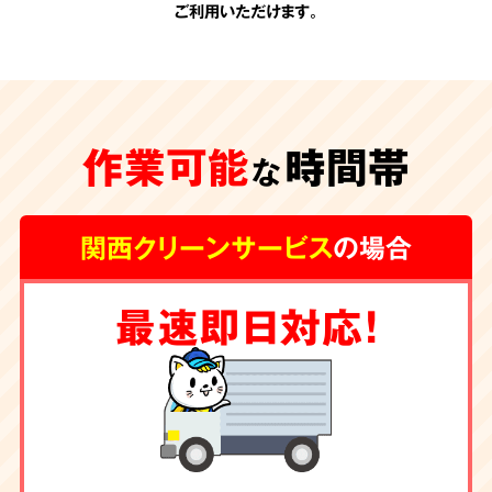
ご利用いただけます。
承認のない
追加費用
作業可能
時間帯
一切なし
な
関西クリーンサービス
の場合
関西クリーンサービスの会計は非常にシンプル
最速即日対応！
です。お見積りの際に、わかりやすい内訳で提
示させて頂く料金が全てです。
お客様の承諾の
ない勝手な追加費用は一切頂きません。
除菌・消臭・ハウス