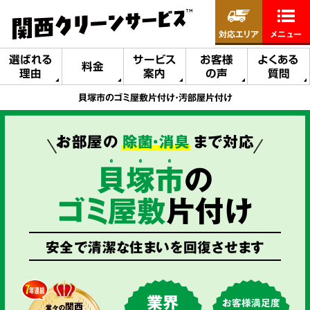
対応エリア
メニュー
選ばれる
サービス
お客様
よくある
料金
理由
案内
の声
質問
貝塚市のゴミ屋敷片付け・汚部屋片付け
お部屋の
除菌・消臭
まで対応
貝
塚
市
の
ゴミ屋敷
片付け
安全で清潔な住まいを回復させます
業界
お客様満足度