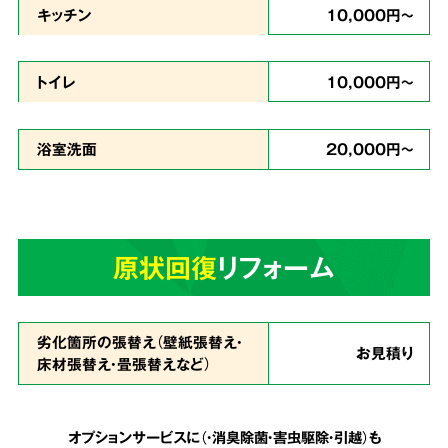
キッチン
10,000円～
どんな現場
トイレ
10,000円～
でも対応
浴室洗面
20,000円～
ゴミが多い状態で、足の踏み場もなく家に入る
のが難しいという状態でも作業致します。
天井
原状回復
リフォーム
まで積み上げられたゴミも、虫の湧いたゴミも
全てを綺麗に片付ける事が可能
です。
劣化箇所の張替え（壁紙張替え・
お見積り
床材張替え・畳張替えなど）
安心の明朗会計で
5
追加費用は一切なし
オプションサービスに（・消臭除菌・害虫駆除・引越）も