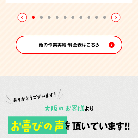
れていました。
たしました。
他の作業実績・料金表はこちら
大阪
の
お客様
より
お喜びの声
頂いています!!
を