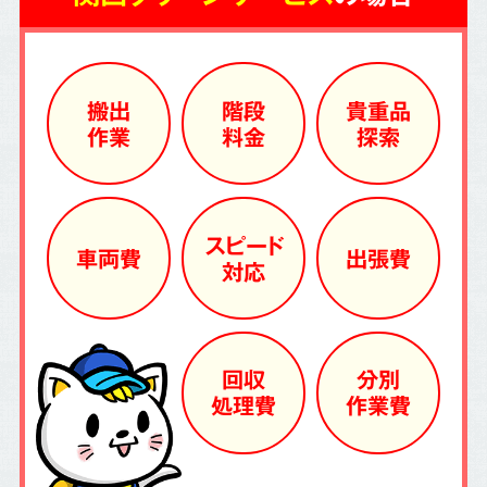
搬出
階段
貴重品
作業
料金
探索
スピード
車両費
出張費
対応
回収
分別
処理費
作業費