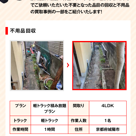
でご依頼いただいた不要となった品目の回収と不用品
の買取事例の一部をご紹介いたします！
不用品回収
脱臭・除菌
不用品回収
不用品回収
プラン
プラン
プラン
プラン
軽トラック積み放題
1.5トントラック積
不用品回収
脱臭・除菌
間取り
間取り
間取り
間取り
部屋の一部
部屋の一部
4LDK
2LDK
み放題
プラン
トラック
トラック
2トントラック
軽トラック
作業人数
作業人数
2名
2名
トラック
トラック
1.5トントラック
軽トラック
作業人数
作業人数
1名
2名
作業時間
作業時間
4時間
2時間
住所
住所
京都府城陽市 K様
城陽市
作業時間
作業時間
1時間
2時間
住所
住所
京都府城陽市
京都府城陽市