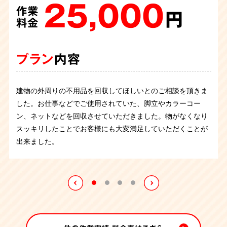
150,000
74,000
作業
作業
25,000
60,000
円
円
作業
作業
料金
料金
円
円
料金
料金
プラン
プラン
内容
内容
プラン
プラン
内容
内容
お部屋のペット臭が強くなかなか匂いが消えないとのことで
京都府城陽市のマンション2LDKにて、遺品整理のご依頼を
建物の外周りの不用品を回収してほしいとのご相談を頂きま
冷蔵庫や電子レンジ、ガスコンロ、食器棚などの家電や家具
脱臭のご依頼でした。照明や絨毯は買い替えるとのことで回
承りました。
した。お仕事などでご使用されていた、脚立やカラーコー
を回収してほしいとのご依頼を承りました。1.5トントラック
収させていただきました。作業はトラブルなくスムーズに終
不用品回収のご希望をいただき、ご依頼主様宅へお伺いいた
ン、ネットなどを回収させていただきました。物がなくなり
詰め放題プランご利用していただきましてリーズナブルな値
え、ご依頼者様も大変喜んでおられました。
しました。お部屋には大型家具があり、マンションのエント
スッキリしたことでお客様にも大変満足していただくことが
段で作業を終えることができ大変満足していただくことがで
ランスが狭いため、搬出が困難とのことでしたので、解体し
出来ました。
きました。
て搬出させていただきました。