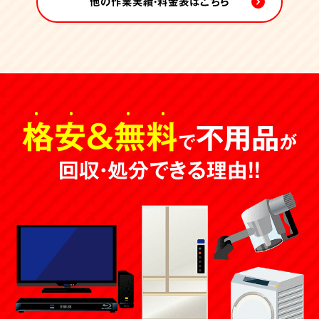
他の作業実績・料金表はこちら
格安
＆
無料
不用品
で
が
回収・処分できる理由！！