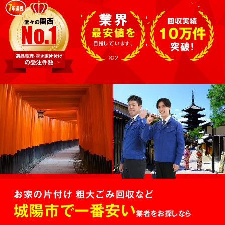
業界
回収実績
10万件
最安値を
目指しています。
突破!
※2
お家の片付け 粗大ごみ回収など
城陽市で一番安い
業者をお探しなら