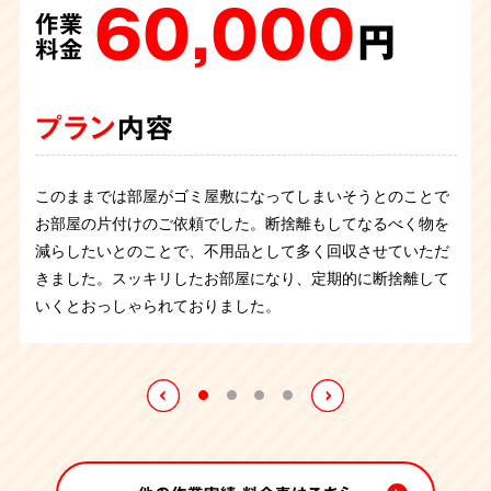
170,000
50,000
作業
作業
60,000
75,000
円
円
作業
作業
料金
料金
円
円
料金
料金
プラン
プラン
内容
内容
プラン
プラン
内容
内容
退去に伴い、お部屋のお片付けのご依頼を承りました。
大阪府摂津市のアパート3DKにて、不用品回収のご依頼を承
このままでは部屋がゴミ屋敷になってしまいそうとのことで
生前整理に伴ってお家を取り壊すため、お部屋の片付けをご
3LDKという広いお家でしたが手分けして作業し必要品と不
りました。
お部屋の片付けのご依頼でした。断捨離もしてなるべく物を
依頼いただきました。物量は多くはなかったため順調に作業
用品の仕分けから始め、冷蔵庫やテーブルなども不用品回収
長年ご使用になったタンス、キッチン作業台、ミシン、絨
減らしたいとのことで、不用品として多く回収させていただ
を進めることができました。タンスや食器棚など粗大ごみの
させていただきました。作業はスタッフ5名と5時間程で終え
毯、テーブルなどを回収させていただきました。搬出経路が
きました。スッキリしたお部屋になり、定期的に断捨離して
不用品回収と、必要品と不用品の仕分けをサポートし、スタ
ることが出来ました。
狭く、エレベーターがないアパートでしたが、ご依頼主様か
いくとおっしゃられておりました。
ッフ3名でのお伺いで3時間で作業は完了致しました。
らは「作業が手早くて安心してみていられました」とのお言葉
をいただきました。