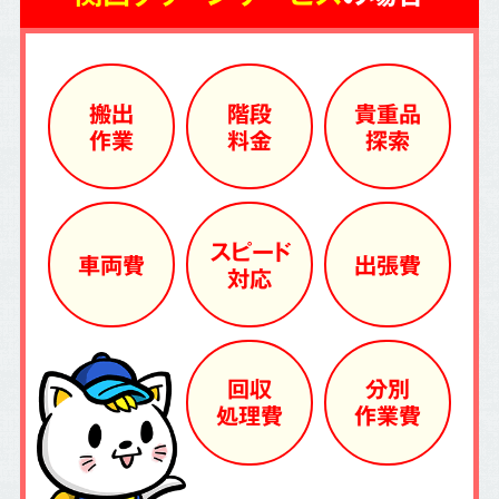
搬出
階段
貴重品
作業
料金
探索
スピード
車両費
出張費
対応
回収
分別
処理費
作業費