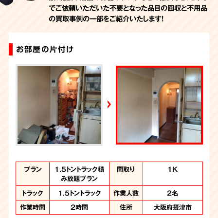
でご依頼いただいた不要となった品目の回収と不用品
の買取事例の一部をご紹介いたします！
お部屋の片付け
一軒家丸ごとお片付け・生前整理
一軒家丸ごとお片付け
不用品回収
作業内容
プラン
プラン
プラン
まるごとお片付け・
1.5トントラック積
まるごとお片付け
不用品回収
間取り
間取り
間取り
間取り
3LDK
2DK
3DK
1K
み放題プラン
生前整理
トラック
トラック
2トンロングトラック
1.5トントラック
作業人数
作業人数
3名
2名
トラック
トラック
1.5トントラック
2トントラック
作業人数
作業人数
2名
3名
作業時間
作業時間
5時間
1時間
住所
住所
大阪府摂津市
摂津市
作業時間
作業時間
2時間
3時間
住所
住所
大阪府摂津市
大阪府摂津市