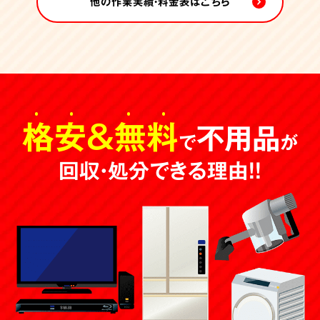
他の作業実績・料金表はこちら
格安
＆
無料
不用品
で
が
回収・処分できる理由！！