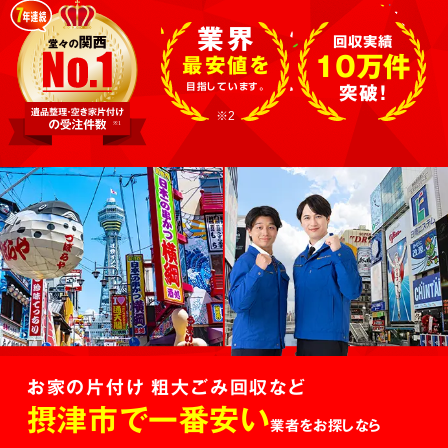
業界
回収実績
10万件
最安値を
目指しています。
突破!
※2
お家の片付け 粗大ごみ回収など
摂津市で一番安い
業者をお探しなら