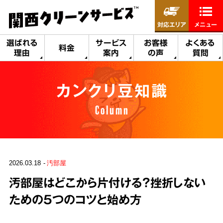
対応エリア
メニュー
選ばれる
サービス
お客様
よくある
料金
理由
案内
の声
質問
カンクリ豆知識
Column
2026.03.18
汚部屋
汚部屋はどこから片付ける？挫折しない
ための5つのコツと始め方