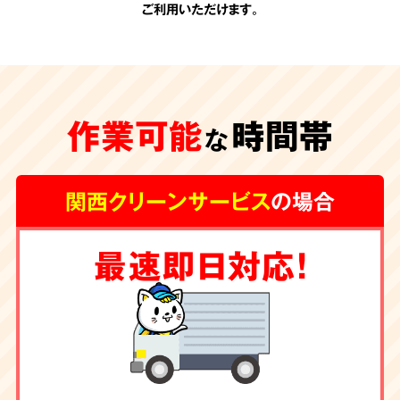
ご利用いただけます。
承認のない
追加費用
作業可能
時間帯
一切なし
な
関西クリーンサービス
の場合
関西クリーンサービスの会計は非常にシンプル
最速即日対応！
です。お見積りの際に、わかりやすい内訳で提
示させて頂く料金が全てです。
お客様の承諾の
ない勝手な追加費用は一切頂きません。
除菌・消臭・ハウス