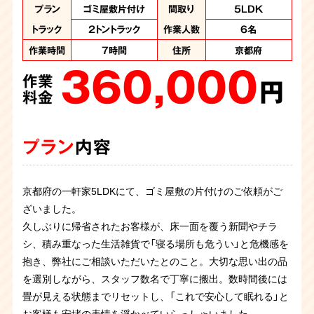
作業内容
作業内容
作業内容
作業内容
作業内容
作業内容
作業内容
作業内容
プラン
プラン
特殊清掃、ゴミ屋敷
ゴミ屋敷片付け
ゴミ屋敷片付け
ゴミ屋敷片付け
ゴミ屋敷片付け
ゴミ屋敷片付け
ゴミ屋敷片付け
ゴミ屋敷片付け
ゴミ屋敷片付け
汚部屋片付け
間取り
間取り
間取り
間取り
間取り
間取り
間取り
間取り
間取り
間取り
5LDK
4LDK
4LDK
3LDK
3LDK
1LDK
4DK
2DK
1K
1K
片付け
作業人数
作業人数
作業人数
作業人数
作業人数
作業人数
作業人数
トラック
トラック
2トントラック
2トントラック
7名
5名
7名
6名
4名
4名
4名
作業人数
作業時間
作業人数
作業時間
作業時間
作業日数
作業日数
作業日数
作業日数
8時間
6時間
6時間
5時間
6名
3名
１日
1日
2日
作業人数
8名
作業時間
10時間
作業時間
作業時間
住所
住所
住所
住所
住所
住所
住所
京都府
京都府
京都府
京都府
7時間
4時間
京都
京都
京都
作業項目
作業項目
作業項目
作業項目
作業項目
作業項目
住所
住所
住所
大量の不用品回収、
大量の不用品回収
大量の不用品回収
大量の不用品回収
大量の不用品回収
大量の不用品回収
大量の不用品処
京都府
京都府
360,000
270,000
150,000
400,000
187,000
120,000
住所
京都府
作業項目
汚染か所清掃、汚染
（2トントラック1台、
分 2トントラック1
2トントラック1台、
作業
作業
作業
作業
作業
作業
か所撤去、大量の不
パッカー車１台）、ハ
台、パッカー車2台
パッカー車2台
円
円
円
円
円
円
350,000
用品処分、遺品整理
ウスクリーニング
分の処分
料金
料金
料金
料金
料金
料金
作業
480,000
350,000
225,000
円
作業
作業
作業
料金
円
円
円
料金
料金
料金
プラン
プラン
プラン
プラン
プラン
プラン
内容
内容
内容
内容
内容
内容
プラン
内容
プラン
プラン
プラン
内容
内容
内容
京都府の一軒家5LDKにて、ゴミ屋敷の片付けのご依頼がご
ワンルーム汚部屋片付けのご依頼です。コンビニ弁当の容器
京都の一軒家4DKにて、ゴミ屋敷の片付けのご依頼がござい
お客様からゴミ屋敷片付けのご依頼です。マンション3LDK
音信普通になってしまったご子息様のお部屋を片してほしい
全く片付けられないので一緒に片付けを手伝ってほしいとお
ざいました。
やペットボトルが大量にあり仕分けが非常に大変でした。ノ
ました。
の間取りで足の踏み場がない量でした。各部屋にスタッフ分
とのご依頼でした。お部屋はトイレまでゴミ屋敷の状態でペ
客様よりご依頼をいただきました。部屋は服や新聞紙などリ
解体に伴い、お部屋のお片付けのご依頼を承りました。長年
久しぶりに帰省されたお客様が、床一面を覆う新聞やチラ
ートパソコンなど必要なものもあったため、慎重に仕分けを
久しぶりにご実家へ帰省されたご依頼主様が、床が見えない
かれて効率よく作業を進めていきます。お客様から残して
ットボトルが山積みになり、たばこの吸い殻が大量にありま
サイクルできるものが溢れかえっていました。リサイクル資
京都府のお客さまより、ゴミ屋敷で孤独死されたというご依
お部屋を片付けたいとずっと思っていたが中々踏ん切りがつ
お部屋にゴミが蓄積している状態のため片付けてほしいとの
お住まいになられていた各お部屋はゴミが大量に蓄積されて
シ、積み重なった生活雑貨で「寝る場所も危うい」と危機感を
しながら１日がかりの作業になりました。残すものはお客様
ほど積み重なった荷物に驚かれ、ご相談くださいました。 カ
（探して）ほしいモノのリストをいただいていましたので探索
したので火事の危険性を感じたお部屋でした。スタッフ4名
源はしっかりと分別すること処分費用を抑えることができま
頼を受け、片付けに伴い遺品整理と特殊清掃を承りました。
かなかったお客様から今回決意を固めたとのことでご連絡を
ご依頼を頂きました。足の踏み場がなく生活用品の廃棄物や
おりました。必要品と不用品の仕分けをし、不用品を回収さ
抱き、弊社にご相談いただいたとのこと。大切な思い出の品
にお渡しして無事に作業終了です。
ビが生じていた大型家具や長年の不用品を一斉に回収し、数
しながらの作業です。２日に分けての作業となり、無事に探
の6時間程で全ての作業が完了しました。
す。お客様と一緒に確認しながらの作業でお客様は進んで処
孤独死現場ということで特殊清掃と遺品整理、そして部屋の
頂きました。現場はいわゆるゴミ屋敷の状態で各お部屋は大
ペットボトルなど散乱していました。掃除した後も住まわれ
せていただきました。こういったお家も対応しておりますの
を選別しながら、スタッフ数名で丁寧に搬出。数時間後には
時間で広々とした本来の空間へ。作業後、安堵されたご家族
し物も見つかってお客様にはご満足いただけました。
分の判断が出来ていたのでスムーズに作業を終えることがで
片付けをさせていただきました。現場は刺激臭と大量の害虫
量の衣類やゴミが積み上げられており、仕分け作業から入り
るとのことで、ご依頼者様立ち合いのもと不用品と必要品の
で、是非お問い合わせください。
畳が見える状態までリセットし、「これで安心して眠れる」と
の笑顔を拝見でき、私共も大きなやりがいを感じた現場でし
きました。
が繁殖していたので大変な作業になりました。丸2日かけて
ました。不用品を分別して搬出作業を進め、片付けていくと
仕分けを慎重に行い作業を進めていき、スタッフ4名の5時間
お客様も安堵の表情を浮かべていらっしゃいました。
た。