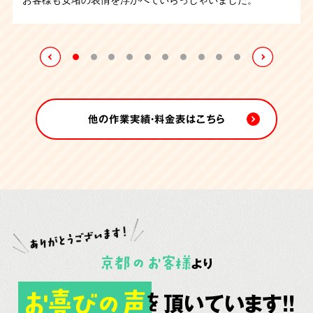
の作業となりましたが無事に終えることが出来ました。
床をみて大変感動しておられました。1日にかけて作業をお
程で清掃は完了致しました。
こない無事に業務は完了致しました。
他の作業実績・料金表はこちら
京都
の
お客様
より
お喜びの声
頂いています!!
を