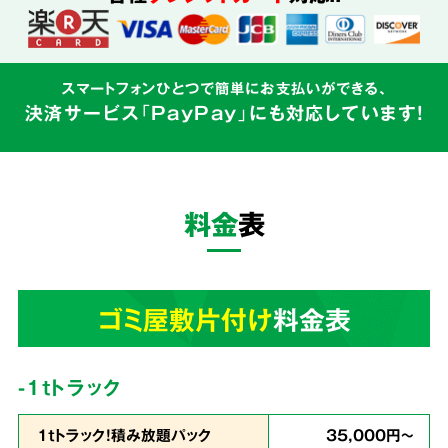
込めて対応
スマートフォンひとつで簡単にお支払いができる、
決済サービス「PayPay」にも対応しています!
ゴミ屋敷はご本人様の精神的な問題と密接にか
かわるものです。そのため私たちはゴミの片づ
けだけでなく、
お客様の心に寄り添う親切丁寧
料金
表
なサービス
を心がけています。
3
ゴミ屋敷片付け
料金表
業界最安値
を目指しています!
-1tトラック
1ｔトラック！積み放題パック
35,000円～
余計な