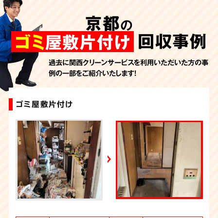
AbemaTV
京都
の
2026年7月24日放送
朝日新聞
回収事例
ゴミ
屋敷片付け
2026年7月10日放送
季刊「宗教問題」
過去に関西クリーンサービスを利用いただいた方の事
例の一部をご紹介いたします！
2026年7月10日放送
東洋経済オンライン
2026年7月7日放送
ゴミ屋敷片付け
ゴミ屋敷片付け
汚部屋片付け・ゴミ屋敷清掃（京都）
ゴミ屋敷片付け
特殊清掃+ゴミ屋敷片付け
ゴミ屋敷片付け
大量の不用品回収（ゴミ屋敷）
ゴミ屋敷片付け
大量の不用品回収（ゴミ屋敷）
ゴミ屋敷片付け
FRIDAYデジタル
2026年7月6日放送
週刊循環経済新聞（7月6日号）
2026年7月4日放送
YouTube｜好井まさおの怪談を浴びる会
2026年6月28日放送
Yahoo!ニュース