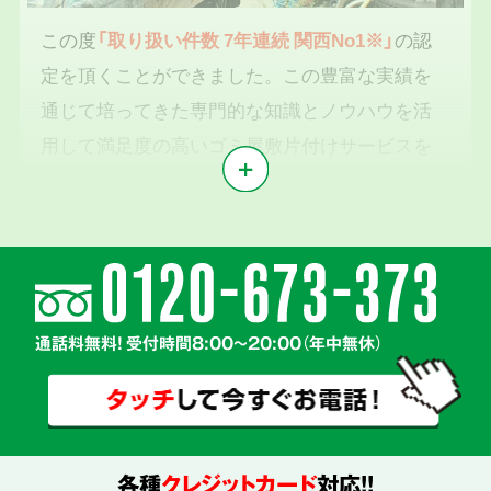
この度
「取り扱い件数 7年連続 関西No1※」
の認
定を頂くことができました。この豊富な実績を
通じて培ってきた専門的な知識とノウハウを活
用して満足度の高いゴミ屋敷片付けサービスを
提供いたします。
※1東京商工リサーチ2019年～2025年「遺品整理業」調査において
気持ちに寄り添う
2
親切丁寧な対応
通話料無料! 受付時間8:00～20:00（年中無休）
各種
クレジットカード
対応!!
真心を