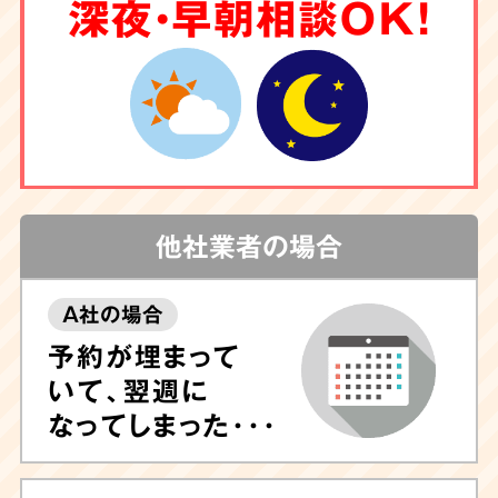
6
深夜・早朝相談OK！
クリーニング
もお任せ
害虫駆除
や調査も
対応
他社業者の場合
A社の場合
しつこい汚れや臭いが気になる場合は清掃後に
予約が埋まって
除菌や脱臭、ハウスクリーニングも可能ですの
いて、翌週に
で、ぜひお任せ下さい。
専門的なノウハウに長
なってしまった･･･
けたプロのスタッフが専門機器・特殊洗剤を用
いて迅速に対応
いたします。