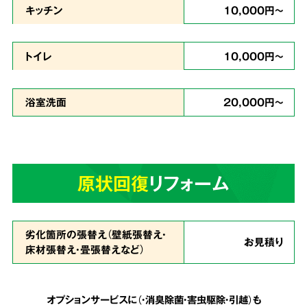
キッチン
10,000円～
どんな現場
トイレ
10,000円～
でも対応
浴室洗面
20,000円～
ゴミが多い状態で、足の踏み場もなく家に入る
のが難しいという状態でも作業致します。
天井
原状回復
リフォーム
まで積み上げられたゴミも、虫の湧いたゴミも
全てを綺麗に片付ける事が可能
です。
劣化箇所の張替え（壁紙張替え・
お見積り
床材張替え・畳張替えなど）
安心の明朗会計で
5
追加費用は一切なし
オプションサービスに（・消臭除菌・害虫駆除・引越）も