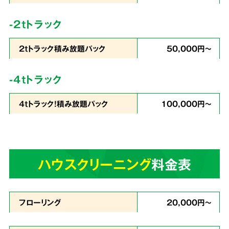
コストを徹底
カット
-2tトラック
2tトラック積み放題パック
50,000円～
私たちは
片づけで出たゴミの処分から、不用品
-4tトラック
の買取りまでをワンストップ
で行っています。
4tトラック！積み放題パック
100,000円～
業界最安値を目指したサービスでお客様満足度
96％・業界屈指のリピート率を実現。これが関
西クリーンサービスの誇りです。
ハウスクリーニング
料金表
あらゆる状況に
4
スピーディーに対応
フローリング
20,000円～