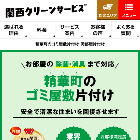
対応エリア
メニュー
選ばれる
サービス
お客様
よくある
料金
理由
案内
の声
質問
精華町のゴミ屋敷片付け・汚部屋片付け
お部屋の
除菌・消臭
まで対応
精
華
町
の
ゴミ屋敷
片付け
安全で清潔な住まいを回復させます
業界
お客様満足度