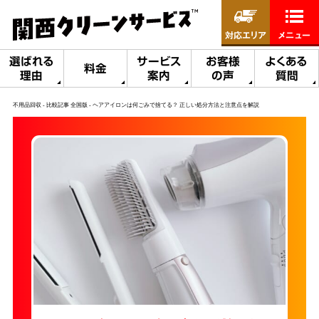
対応エリア
メニュー
選ばれる
サービス
お客様
よくある
料金
理由
案内
の声
質問
不用品回収
比較記事 全国版
ヘアアイロンは何ごみで捨てる？ 正しい処分方法と注意点を解説