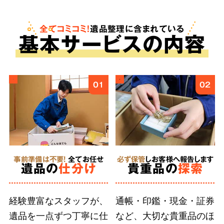
も。査定は無料で、買取金額をご依頼料へと反
映させることで遺品整理にかかる費用を安く抑
全てコミコミ！
遺品整理に含まれている
基
本
サービスの内容
えることが可能です。
ご遺族様の気持ちに
4
01
02
寄り添う
丁寧な作業
事前準備は不要!
全てお任せ
必ず保管
しお客様へ報告します
徹底した
遺品の
仕分け
貴重品の
探索
人材育成
経験豊富なスタッフが、
通帳・印鑑・現金・証券
遺品を一点ずつ丁寧に仕
など、大切な貴重品のほ