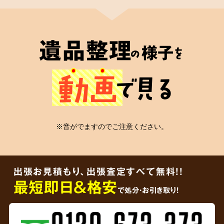
2
遺品整理士
が在籍
遺品整理
様子
の
を
心の絆
動画
で見る
安心の証
※音がでますのでご注意ください。
弊社には遺品整理士の有資格者が在籍
してお
り、信頼していただける適切なかたちの遺品整
出張お見積もり、出張査定すべて無料!!
理をご依頼者様に届けることをお約束します。
最短即日＆格安
で処分・お引き取り！
3
ご遺品を
その場で買取査定