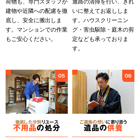
荷物も、専門スタッフが
通路の清掃を行い、きれ
建物や近隣への配慮を徹
いに整えてお返ししま
底し、安全に搬出しま
す。ハウスクリーニン
弊社では
故人様とご依頼者様の想いに応えるこ
す。マンションでの作業
グ・害虫駆除・庭木の剪
とを第一
としています。遠方にお住まいのご親
もご安心ください。
定なども承っておりま
族への形見分や遺品のご供養など、どのような
す。
細かなご要望も遠慮せずにお伝えください。
6
05
06
あらゆる状況
に対応
特殊清掃
徹底した分別
リユース
ご遺族の想い
に寄り添う
不用品
の処分
遺品の
供養
にも対応