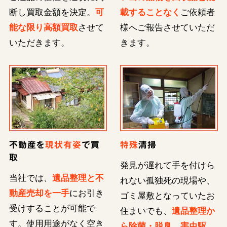
断し買取金額を決定。
可
載することなく
ご依頼者
能な限り高額買取
させて
様へご報告させていただ
いただきます。
きます。
不動産を
現状有姿
で買
特殊
清掃
取
発見が遅れて手を付けら
当社では、
遺品整理と不
れない孤独死の現場や、
動産売却を一手
にお引き
ゴミ屋敷となっていたお
受けすることが可能で
住まいでも、
遺品整理か
す。使用用途がなく空き
ら除菌・脱臭、害虫駆