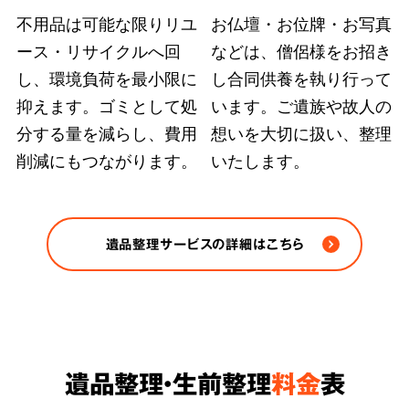
不用品は可能な限りリユ
お仏壇・お位牌・お写真
ース・リサイクルへ回
などは、僧侶様をお招き
弊社ではどのような状況の遺品整理も、故人の
し、環境負荷を最小限に
し合同供養を執り行って
大切にされていた品物や重要書類を探し出す手
抑えます。ゴミとして処
います。ご遺族や故人の
段を尽くします。また、
部屋の完全清掃、脱臭
分する量を減らし、費用
想いを大切に扱い、整理
削減にもつながります。
いたします。
除菌など、原状回復のおすすめ方法をご案内
さ
せていただきます。
※ゴミや不用品の処分は各自治体の条例/法令に
遺品整理サービスの詳細はこちら
従い適正に処分します。
遺品整理・生前整理
料金
表