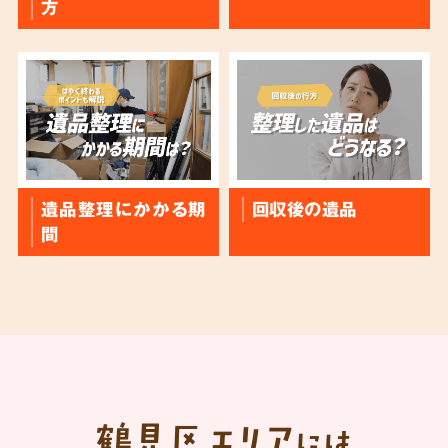
方
遺品整理にかかる期
回収後の遺品
間
鶴見区
エリア
には