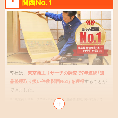
関西No.1
弊社は、
東京商工リサーチの調査で7年連続「遺
品整理取り扱い件数 関西No1」を獲得
することが
できました。
※1東京商工リサーチ2019年～2025年「遺品整理業」調べにおいて