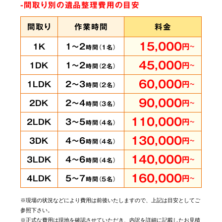
-間取り別の遺品整理費用の目安
間取り
作業時間
料金
15,000
1～2
1K
円
～
時間（
1
名）
45,000
1～2
1DK
円
～
時間（
2
名）
60,000
2～3
1LDK
円
～
時間（
2
名）
90,000
2～4
2DK
円
～
時間（
3
名）
110,000
3～5
2LDK
円
～
時間（
4
名）
130,000
4～6
3DK
円
～
時間（
4
名）
140,000
4～6
3LDK
円
～
時間（
4
名）
160,000
5～7
4LDK
円
～
時間（
5
名）
※現場の状況などにより費用は前後いたしますので、上記は目安としてご
参照下さい。
※正式な費用は現地を確認させていただき、内訳を詳細に記載したお見積