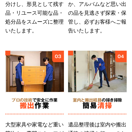
分けし、形見として残す
か、アルバムなど思い出
ご遺族の気持ちに寄り添い、どんなに小さな品
品・リユース可能な品・
の品を見逃さず探索・保
物も誠意をもって丁寧に扱うこと
が、ご依頼者
処分品をスムーズに整理
管し、必ずお客様へご報
様に安心を届けると信じています。そのために
いたします。
告いたします。
弊社では、スタッフ個々の遺品整理に求められ
る人材教育に取り組んでいます。
03
04
5
形見分け・ご供養
に対応
プロの技術
で安全に作業
室内と搬出経路
の掃き掃除
搬出
作業
簡易
清掃
合同供養
に対応
大型家具や家電など重い
遺品整理後は室内や搬出