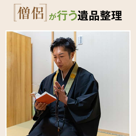
行う
遺品整理
が