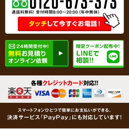
専門家と
連携
リサイクルショップを運営している弊社では、
各種
クレジットカード
対応!!
貴金属、家財など形見分けが不要なあらゆるご
遺品をその場で買取査定
いたします。企業で連
携している鑑定士が大切なご遺品をしっかりと
スマートフォンひとつで簡単にお支払いができる、
鑑定します。「買取できるものがあるかわからな
決済サービス「PayPay」にも対応しています!
い」という場合でも、思わぬ金額がつくケース