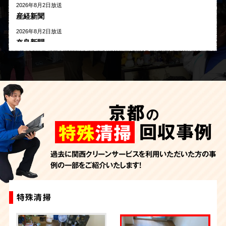
2026年8月2日放送
産経新聞
2026年8月2日放送
奈良新聞
2026年8月1日放送
河北新報
2026年7月27日放送
AbemaTV
京都
の
2026年7月24日放送
朝日新聞
回収事例
特殊
清掃
2026年7月10日放送
季刊「宗教問題」
過去に関西クリーンサービスを利用いただいた方の事
例の一部をご紹介いたします！
2026年7月10日放送
東洋経済オンライン
2026年7月7日放送
特殊清掃
特殊清掃+ゴミ屋敷片付け
特殊清掃
特殊清掃
特殊清掃
FRIDAYデジタル
2026年7月6日放送