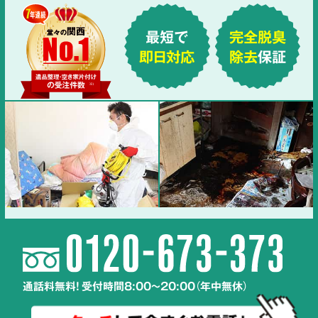
最短で
完全脱臭
即日対応
除去
保証
通話料無料! 受付時間8:00～20:00（年中無休）