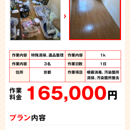
週刊循環経済新聞（7月6日号）
2026年7月4日放送
YouTube｜好井まさおの怪談を浴びる会
2026年6月28日放送
Yahoo!ニュース
作業内容
作業内容
作業内容
作業内容
作業内容
特殊清掃、遺品整理
特殊清掃、遺品整理
特殊清掃、遺品整理
特殊清掃、ゴミ屋敷
遺品整理、ゴミ屋敷
作業内容
間取り
間取り
間取り
間取り
4LDKの主に1階
4LDK
3DK
3K
1ｋ
片付け
片付け
作業内容
作業人数
作業人数
３名
7名
5名
作業日数
作業日数
作業日数
1日
2日
1日
作業人数
作業人数
計8名
8名
作業時間
作業時間
10時間
2日間
住所
住所
住所
京都
京都
京都
作業項目
作業項目
作業項目
噴霧消毒、汚染箇所
遺品整理、噴霧消
遺品整理、噴霧消
住所
住所
京都府
京都府
作業項目
作業項目
清掃、汚染箇所撤去
汚染か所清掃、汚染
遺品整理、大量の不
毒、汚染箇所清掃、
毒、汚染箇所清掃、
165,000
か所撤去、大量の不
汚染箇所撤去、汚染
用品回収、噴霧消
汚染箇所撤去
作業
220,000
用品処分、遺品整理
箇所解体、オゾン施
毒、汚染物の撤去
円
作業
480,000
360,000
工
料金
円
作業
作業
880,000
料金
円
円
作業
料金
料金
円
料金
プラン
内容
プラン
内容
プラン
プラン
内容
内容