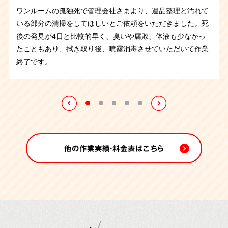
プラン
内容
ワンルームの孤独死で管理会社さまより、遺品整理と汚れて
親族から孤独死の特殊清掃のご依頼です。ベットの上でお亡
いる部分の清掃をしてほしいとご依頼をいただきました。死
京都府のお客さまより、ゴミ屋敷で孤独死されたというご依
ここ最近、ゴミ屋敷で孤独死されたというご依頼がいくつか
くなられたようで臭いがある状態でした。しかし、布団やベ
後の発見が4日と比較的早く、臭いや腐敗、体液も少なかっ
トイレでの孤独死、特殊清掃作業です。死後発見が遅かった
頼を受け、片付けに伴い遺品整理と特殊清掃を承りました。
ありましたが、コチラも同じ状況です。
しかし今回は丸2日
ッドを運び出して片付けていくうちに臭いはやわらぎ、作業
たこともあり、拭き取り後、噴霧消毒させていただいて作業
ので腐敗が進行し体液が下地にも広がっていました。異臭も
孤独死現場ということで特殊清掃と遺品整理、そして部屋の
の作業となり特に大変でした。
ご遺体は死後すぐに搬送され
後に噴霧消毒させていただきました。作業中に出てきたお写
終了です。
発生していたので体液が染みた床など汚染箇所は全て取り払
片付けをさせていただきました。現場は刺激臭と大量の害虫
たとの事で孤独死の現場特有の異臭はありませんでしたがゴ
真など思い入れのあるご遺品はご親族さまにお渡しさせてい
ってオゾン施工を行うことになりました。作業が終わるとご
が繁殖していたので大変な作業になりました。丸2日かけて
ミの中に大量の害虫が繁殖していたのです。
1日目は害虫が
ただきました。
親族さまから「ありがとう」とお言葉を頂戴しました。
の作業となりましたが無事に終えることが出来ました。
動き回る中で片付け、作業終了後に害虫駆除剤を燻煙し、2
日目の作業に入りました。
他の作業実績・料金表はこちら