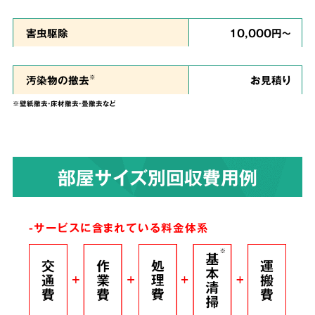
私たちは、
ご依頼者様のお気持ちに寄り添い、
害虫駆除
10,000円～
ご負担を少しでも軽くできるように、という思
い
で誠心誠意を尽くして作業させていただきま
汚染物の撤去
お見積り
※
す。
※壁紙撤去・床材撤去・畳撤去など
染みついたあらゆる臭いも
4
部屋サイズ別回収費用例
解決！
完全脱臭除去保証
-サービスに含まれている料金体系
根こそぎ
脱臭