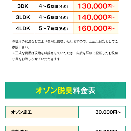
即時に
130,000
4～6
3DK
円
～
時間（
4
名）
対応可能
140,000
4～6
3LDK
円
～
時間（
4
名）
160,000
5～7
4LDK
円
～
時間（
5
名）
※現場の状況などにより費用は前後いたしますので、上記は目安としてご
当社では個人・法人のお客様に関わらずあらゆ
参照下さい。
るご依頼にお応えしております。
管理されてい
※正式な費用は現地を確認させていただき、内訳を詳細に記載したお見積
り書をお渡しさせていただきます。
る賃貸物件やホテルでの事件事故による特殊殊
清掃もお任せ
ください。
オゾン脱臭
料金表
原状回復・復旧工事
など
6
リフォームも対応
オゾン施工
30,000円～