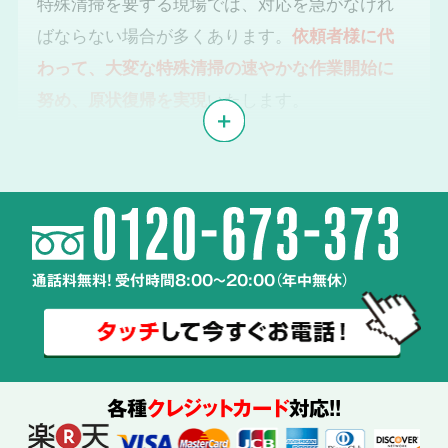
特殊清掃を要する現場では、対応を急がなけれ
ばならない場合が多くあります。
依頼者様に代
わって、大変な特殊清掃の速やかな作業開始に
努め、原状復帰を実現
いたします。
体液や汚物、雑菌の
2
除去・除菌・洗浄
通話料無料! 受付時間8:00～20:00（年中無休）
使用する
薬剤も
ご説明
各種
クレジットカード
対応!!