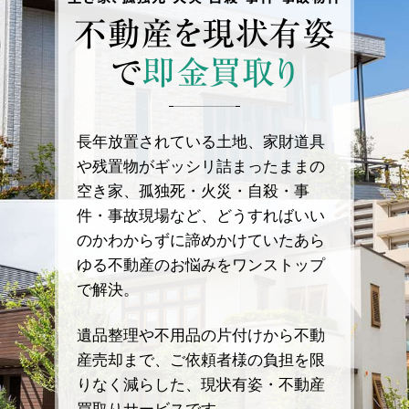
不動産を
現状有姿
で
即金買取り
長年放置されている土地、家財道具
や残置物がギッシリ詰まったままの
空き家、孤独死・火災・自殺・事
件・事故現場など、どうすればいい
のかわからずに諦めかけていたあら
ゆる不動産のお悩みをワンストップ
で解決。
遺品整理や不用品の片付けから不動
産売却まで、ご依頼者様の負担を限
りなく減らした、現状有姿・不動産
買取りサービスです。