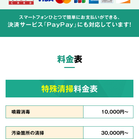
特殊清掃の経験豊富なスタッフが、
周辺へ汚染
スマートフォンひとつで簡単にお支払いができる、
が広がらないよう配慮して体液や汚物の汚れを
決済サービス「PayPay」にも対応しています!
完全除去
し、除菌・洗浄・脱臭を行います。
料金
表
ご依頼者様の
気持ちに
3
寄り添った
対応
特殊清掃
料金表
真心を
噴霧消毒
10,000円～
込めて対応
汚染箇所の清掃
30,000円～