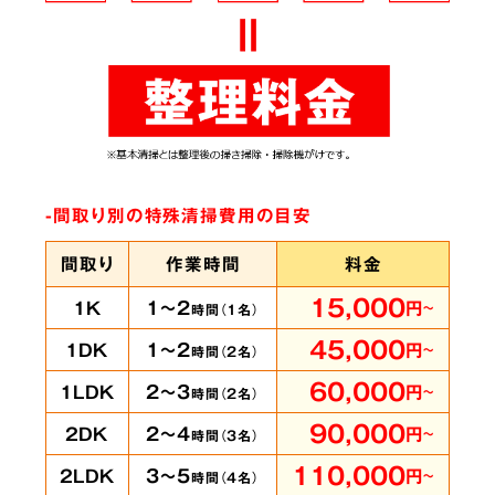
ありとあらゆる脱臭機を試したにもかかわらず
臭いが完全に取れずにお困りの時は、ぜひ当社
へご相談ください。弊社では
世界最高水準のオ
ゾン脱臭機をはじめ様々な専門機材を使用
して
-間取り別の特殊清掃費用の目安
います。
間取り
作業時間
料金
15,000
1～2
1K
円
～
時間（
1
名）
賃貸物件・ホテル
の
5
45,000
1～2
1DK
円
～
時間（
2
名）
客室も承ります
60,000
2～3
1LDK
円
～
時間（
2
名）
90,000
2～4
2DK
円
～
時間（
3
名）
110,000
3～5
2LDK
円
～
時間（
4
名）