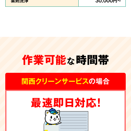
薬剤洗浄
30,000円～
安心の
施工体制
特殊清掃が遅れ、臭いや汚れが内装の下地にま
作業可能
時間帯
な
で及んでしまうと、その根源を取り除く為に内
装工事が必要な場合もございます。
グループ会
関西クリーンサービス
の場合
社に工務店を有する弊社では清掃からリフォー
ムまで一手にお引き受け
しております。
最速即日対応！