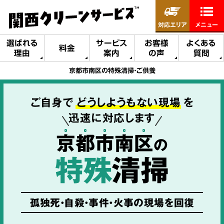
対応エリア
メニュー
選ばれる
サービス
お客様
よくある
料金
理由
案内
の声
質問
京都市南区の特殊清掃・ご供養
ご自身で
どうしようもない現場
を
迅速に対応します
京
都
市
南
区
の
特殊
清掃
孤独死・自殺・事件・火事の現場を回復