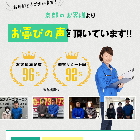
京都
の
お客様
より
お喜びの声
頂いています!!
を
お客様満足度
顧客リピート率
※自社調べ