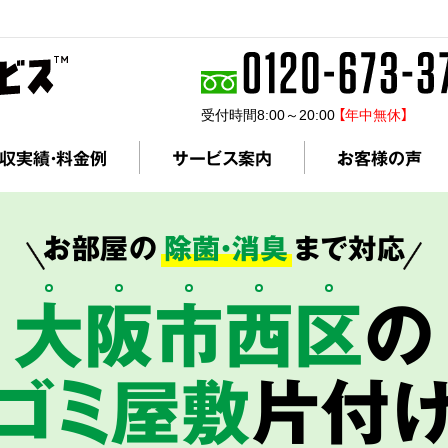
受付時間8:00～20:00
【年中無休】
収実績・料金例
サービス案内
お客様の声
お部屋の
除菌・消臭
まで対応
大
阪
市
西
区
の
ゴミ屋敷
片付