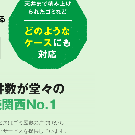
で
天井まで積み上げ
られたゴミなど
る
由
どのような
ケース
にも
対応
件数が堂々の
関西No.1
ビスはゴミ屋敷の片づけから
いサービスを提供しています。