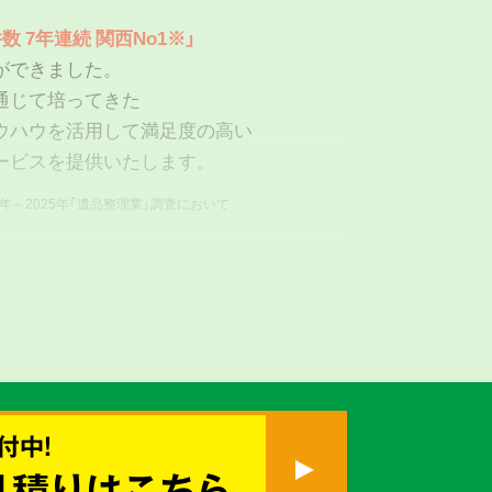
数 7年連続 関西No1※」
ができました。
通じて培ってきた
ウハウを活用して満足度の高い
ービスを提供いたします。
9年～2025年「遺品整理業」調査において
付中!
真心を
見積りはこちら