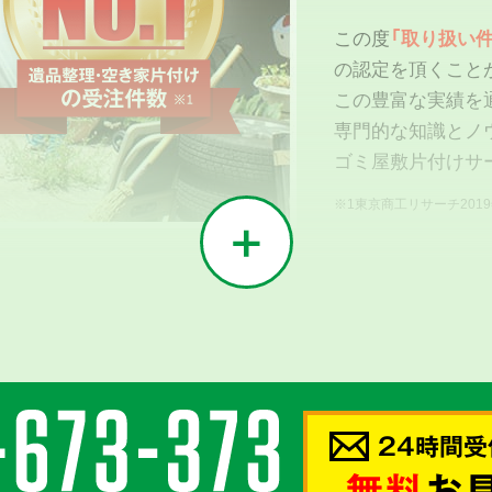
この度
「取り扱い件
の認定を頂くこと
この豊富な実績を
専門的な知識とノ
ゴミ屋敷片付けサ
※1東京商工リサーチ201
02
う
24時間受
密接に
無料
お