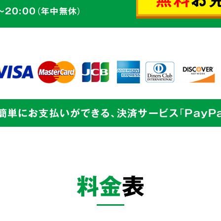
ゴミの片づけ
～20:00（年中無休）
切丁寧な
からのご依頼も、
せて頂きます。
簡単にお支払いができる、決済サービス「PayPa
業界最
目指し
料金
表
私たちは
片づけで
余計な
までをワンストッ
コストを徹底