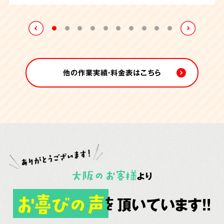
れていました。
たしました。
他の作業実績・料金表はこちら
大阪
の
お客様
より
お喜びの声
頂いています!!
を