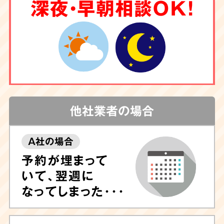
6
深夜・早朝相談OK！
クリーニング
もお任せ
害虫駆除
や調査も
対応
他社業者の場合
A社の場合
しつこい汚れや臭いが気になる場合は清掃後に
予約が埋まって
除菌や脱臭、ハウスクリーニングも可能ですの
いて、翌週に
で、ぜひお任せ下さい。
専門的なノウハウに長
なってしまった･･･
けたプロのスタッフが専門機器・特殊洗剤を用
いて迅速に対応
いたします。