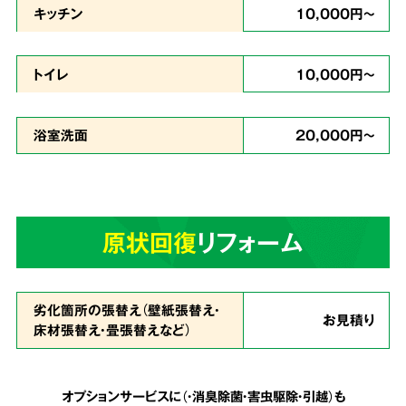
キッチン
10,000円～
どんな現場
トイレ
10,000円～
でも対応
浴室洗面
20,000円～
ゴミが多い状態で、足の踏み場もなく家に入る
のが難しいという状態でも作業致します。
天井
原状回復
リフォーム
まで積み上げられたゴミも、虫の湧いたゴミも
全てを綺麗に片付ける事が可能
です。
劣化箇所の張替え（壁紙張替え・
お見積り
床材張替え・畳張替えなど）
安心の明朗会計で
5
追加費用は一切なし
オプションサービスに（・消臭除菌・害虫駆除・引越）も