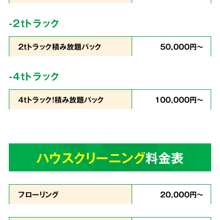
コストを徹底
カット
-2tトラック
2tトラック積み放題パック
50,000円～
私たちは
片づけで出たゴミの処分から、不用品
-4tトラック
の買取りまでをワンストップ
で行っています。
4tトラック！積み放題パック
100,000円～
業界最安値を目指したサービスでお客様満足度
96％・業界屈指のリピート率を実現。これが関
西クリーンサービスの誇りです。
ハウスクリーニング
料金表
あらゆる状況に
4
スピーディーに対応
フローリング
20,000円～