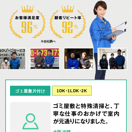
お客様満足度
顧客リピート率
※自社調べ
1DK･1LDK･2K
ゴミ屋敷片付け
ゴミ屋敷と特殊清掃と、丁
寧な仕事のおかげで室内
が元通りになりました。
大阪 W様