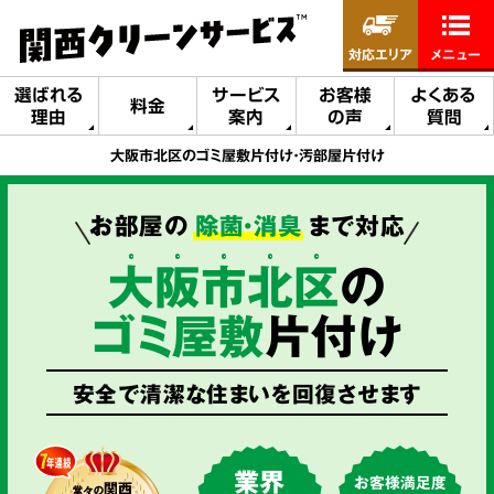
対応エリア
メニュー
選ばれる
サービス
お客様
よくある
料金
理由
案内
の声
質問
大阪市北区のゴミ屋敷片付け・汚部屋片付け
お部屋の
除菌・消臭
まで対応
大
阪
市
北
区
の
ゴミ屋敷
片付け
安全で清潔な住まいを回復させます
業界
お客様満足度