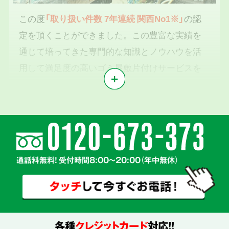
この度
「取り扱い件数 7年連続 関西No1※」
の認
定を頂くことができました。この豊富な実績を
通じて培ってきた専門的な知識とノウハウを活
用して満足度の高いゴミ屋敷片付けサービスを
提供いたします。
※1東京商工リサーチ2019年～2025年「遺品整理業」調査において
気持ちに寄り添う
2
親切丁寧な対応
通話料無料! 受付時間8:00～20:00（年中無休）
各種
クレジットカード
対応!!
真心を