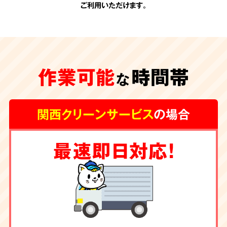
ご利用いただけます。
承認のない
追加費用
作業可能
時間帯
一切なし
な
関西クリーンサービス
の場合
関西クリーンサービスの会計は非常にシンプル
最速即日対応！
です。お見積りの際に、わかりやすい内訳で提
示させて頂く料金が全てです。
お客様の承諾の
ない勝手な追加費用は一切頂きません。
除菌・消臭・ハウス