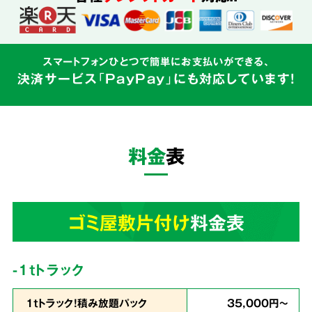
込めて対応
スマートフォンひとつで簡単にお支払いができる、
決済サービス「PayPay」にも対応しています!
ゴミ屋敷はご本人様の精神的な問題と密接にか
かわるものです。そのため私たちはゴミの片づ
けだけでなく、
お客様の心に寄り添う親切丁寧
料金
表
なサービス
を心がけています。
3
ゴミ屋敷片付け
料金表
業界最安値
を目指しています!
-1tトラック
1ｔトラック！積み放題パック
35,000円～
余計な