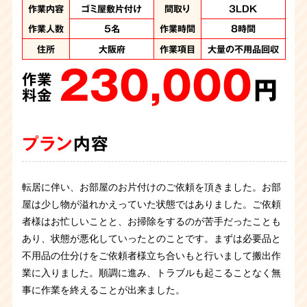
作業内容
作業内容
作業内容
作業内容
作業内容
作業内容
作業内容
作業内容
作業内容
作業内容
ゴミ屋敷片付け
ゴミ屋敷片付け
ゴミ屋敷片付け
ゴミ屋敷片付け
ゴミ屋敷片付け
ゴミ屋敷片付け
ゴミ屋敷片付け
ゴミ屋敷片付け
ゴミ屋敷片付け
汚部屋片付け
間取り
間取り
間取り
間取り
間取り
間取り
間取り
間取り
間取り
間取り
3LDK
3LDK
3LDK
3LDK
2DK
1DK
1DK
2DK
1K
1K
作業人数
作業人数
作業人数
作業人数
作業人数
作業人数
作業人数
作業人数
作業人数
作業人数
5名
6名
5名
4名
5名
3名
3名
７名
4名
6名
作業時間
作業時間
作業時間
作業時間
作業日数
作業日数
作業日数
作業日数
作業日数
作業日数
8時間
8時間
3時間
4時間
8時間
6時間
１日
1日
1日
1日
住所
住所
住所
住所
住所
住所
住所
住所
住所
住所
大阪府
大阪府
大阪府
大阪府
大阪府
大阪
大阪
大阪
大阪
大阪
作業項目
作業項目
作業項目
作業項目
作業項目
作業項目
作業項目
作業項目
作業項目
作業項目
大量の不用品回収、
大量の不用品回収
大量の不用品回収
大量の不用品回収
大量の不用品回収
大量の不用品回収
大量の不用品回収
大量の不用品回
大量の不用品回
大量に不用品回
230,000
190,000
200,000
270,000
130,000
500,000
ハウスクリーニング
収 2トントラック１
収 2トントラック1
収 2トンロングト
作業
作業
作業
作業
作業
作業
250,000
ラック1台分・パッカ
台 パッカー車１台
台 パッカー車１台
円
円
円
円
円
円
作業
280,000
200,000
ー車2台分の処分
料金
料金
料金
料金
料金
料金
円
作業
作業
320,000
料金
円
円
作業
料金
料金
円
料金
プラン
プラン
プラン
プラン
プラン
プラン
内容
内容
内容
内容
内容
内容
プラン
内容
プラン
プラン
内容
内容
プラン
内容
転居に伴い、お部屋のお片付けのご依頼を頂きました。お部
物件のオーナー様からゴミ屋敷片付けのご依頼です。老朽化
２０代女性からゴミ屋敷清掃のご依頼です。猫を飼っていら
強制退去に伴い、お部屋の片付けを承りました。 お酒をよく
ゴミ屋敷清掃のご依頼です。仕事の忙しさで片づける余裕が
ワンルームの汚部屋片付けのご依頼です。いろいろな種類の
お引越しに伴ってお部屋の片付けのご依頼を承りました。現
屋は少し物が溢れかえっていた状態ではありました。ご依頼
したアパートを取り壊すため、解体工事の最中にゴミ屋敷が
したようで、部屋にはゴミの他にも猫の糞があちらこちらに
飲まれていたのかそこら中にお酒の空箱が山のように捨てら
なく、気が付くとゴミで溢れてしまっていたみたとのこと。
ゴミや不用品が混じりあっているため分別をしながらの作業
ゴミ屋敷の清掃のご依頼を頂きました。部屋は腰の高さまで
お客様から住んでいるお部屋がゴミ屋敷のようになり手に負
場へ駆けつけると大量の不用品やゴミが溜まったゴミ屋敷状
者様はお忙しいことと、お掃除をするのが苦手だったことも
発覚。このままでは工事を進められないため急遽のゴミ屋敷
落ちています。衛生が悪い状態でしたので慎重に、かつお客
れていました。お部屋もお風呂場もお酒の空箱などで埋め尽
お客様お立会いのもと一緒に片付け作業を行い綺麗になりま
です。ライターや吸い殻の他もゴミの中に混ざっています。
建物解体に伴い一軒家まるごとのお片付けのご依頼に伺いま
ゴミが蓄積されており、足の踏み場がない程の量でした。必
えなくなったとご連絡を頂きました。 1DKのお部屋は床が見
態です。夜勤勤務が多くなかなか日中に片付けが出来ず、い
あり、状態が悪化していったとのことです。まずは必要品と
のご依頼です。コンビニ弁当の容器が多く作業が早かったで
様に寄り添って作業させていただきました。
くされ足の踏み場もなくゴミ屋敷に近い状況ではありまし
した。「もう２度とゴミは溜めない」とおっしゃっていまし
火事にならなくて本当によかったと思います。危険物や貴重
した。しかし、お部屋はゴミ屋敷状態になっており腰の上の
要品と不用品の仕分けを行いながら作業を進め、不用品をど
えないほどのごみの量でした。ご依頼者様立ち合いのもと仕
つの間にか溜め込んでしまったとのこと。お客様お立会いの
不用品の仕分けをご依頼者様立ち合いもと行いまして搬出作
すが量が多くスタッフ5名で５時間の作業になりました。
た。 スタッフ7名でお伺いし7時間程で無事に完了致しまし
た。
品は特に慎重に仕分け、大変な作業でしたが無事に完了する
高さまでゴミで埋め尽くされていました。害虫が大量発生し
んどん回収していきます。終了後にはご依頼者様もスッキリ
分け作業から行い、特に危険物のスプレー缶やライターなど
もと一緒に片付け作業を行いました。途中から楽しそうに片
業に入りました。順調に進み、トラブルも起こることなく無
た。
ことができました。
うごめいている中での作業でしたが、スタッフ4名、8時間程
と部屋が綺麗になり喜んで頂くことができました。
がゴミと混在しないよう分別し、4時間ほどで片づけること
付けをしているお客様を見てスタッフもホッと安心しまし
事に作業を終えることが出来ました。
で作業は完了致しました。
ができました。 清掃後は綺麗な状態になり、お客様も安心さ
た。キッチンのクリーニングまで行い、無事に作業は完了い