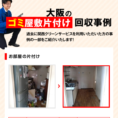
AbemaTV
大阪
の
2026年7月24日放送
朝日新聞
回収事例
ゴミ
屋敷片付け
2026年7月10日放送
季刊「宗教問題」
過去に関西クリーンサービスを利用いただいた方の事
例の一部をご紹介いたします！
2026年7月10日放送
東洋経済オンライン
2026年7月7日放送
お部屋の片付け
ゴミ屋敷片付け
大量の不用品回収（ゴミ屋敷）
ゴミ屋敷片付け
ゴミ屋敷片付け
大量の不用品回収（ゴミ屋敷）
ゴミ屋敷片付け
お部屋のお片付け
大量の不用品回収（ゴミ屋敷）
汚部屋片付け・ゴミ屋敷清掃（大阪）
FRIDAYデジタル
2026年7月6日放送
週刊循環経済新聞（7月6日号）
2026年7月4日放送
YouTube｜好井まさおの怪談を浴びる会
2026年6月28日放送
Yahoo!ニュース