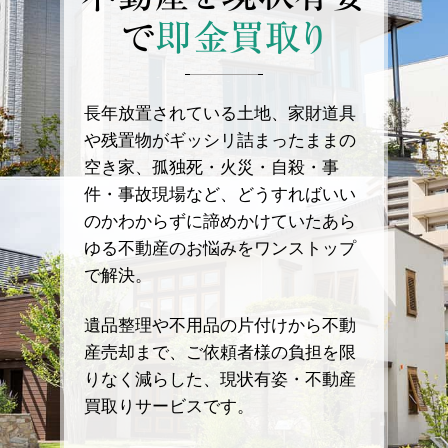
で
即金買取り
長年放置されている土地、家財道具
や残置物がギッシリ詰まったままの
空き家、孤独死・火災・自殺・事
件・事故現場など、どうすればいい
のかわからずに諦めかけていたあら
ゆる不動産のお悩みをワンストップ
で解決。
遺品整理や不用品の片付けから不動
産売却まで、ご依頼者様の負担を限
りなく減らした、現状有姿・不動産
買取りサービスです。