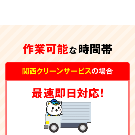
安心の
施工体制
特殊清掃が遅れ、臭いや汚れが内装の下地にま
作業可能
時間帯
な
で及んでしまうと、その根源を取り除く為に内
装工事が必要な場合もございます。
グループ会
関西クリーンサービス
の場合
社に工務店を有する弊社では清掃からリフォー
ムまで一手にお引き受け
しております。
最速即日対応！