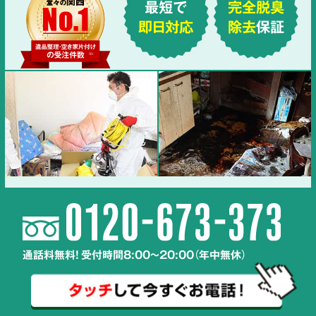
最短で
完全脱臭
即日対応
除去
保証
通話料無料! 受付時間8:00～20:00（年中無休）