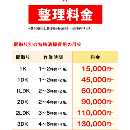
ありとあらゆる脱臭機を試したにもかかわらず
臭いが完全に取れずにお困りの時は、ぜひ当社
へご相談ください。弊社では
世界最高水準のオ
ゾン脱臭機をはじめ様々な専門機材を使用
して
-間取り別の特殊清掃費用の目安
います。
間取り
作業時間
料金
15,000
1～2
1K
円
～
時間（
1
名）
賃貸物件・ホテル
の
5
45,000
1～2
1DK
円
～
時間（
2
名）
客室も承ります
60,000
2～3
1LDK
円
～
時間（
2
名）
90,000
2～4
2DK
円
～
時間（
3
名）
110,000
3～5
2LDK
円
～
時間（
4
名）
即時に
130,000
4～6
3DK
円
～
時間（
4
名）
対応可能