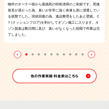
ットバス内のトイレで孤独死されとのことで、腐敗の痕が残
物件のオーナー様から孤独死の特殊清掃のご依頼です。死後
病気を患っていたお住まいの方が部屋やトイレを汚してしま
頼でした。ゴミが山積みになっており、死臭も残って害虫が
わずかに染み込んだ畳を撤去すると、幸いにも下地には及ん
るような格好で発見され、正座の状態だったそうです。大切
わずかにある程度です。体液が畳に染みついた畳を撤去する
そうですが、大量のゴミを溜め込んだ部屋でお亡くなりにな
生していました。
異臭が立ち込める中、汚染物を撤去し、室
っていました。薬剤などを使用し体液を除去していきます。
大阪府にあるマンション管理会社さまからの孤独死の特殊清
発見が遅かった為、臭いが非常に強く体液も床に浸透してい
って手に負えないと、ご親族から依頼がございました。
ご不
発生した状態でした。そんな中でも仕分け作業、搬出、特殊
でいなかったためほぼ元の状態に回復することができまし
にされていたと思われるフィギアが沢山飾られており、丁寧
と臭いがなくなり、作業後、消臭剤の噴霧にて作業終了いた
っていました。作業をしていると、ゴミではなく排泄物が入
内を空っぽにします。
同時にクリーニングも進め、一日で元
ご遺品の量は比較的少なく約3時間の作業で完了いたしまし
掃のご依頼です。臭いが非常に強く、マンションの入居者の
る状態でした。現状回復の為、遺品整理をしたあと壁紙、Ｃ
用になるお品物と傷んでしまった畳を撤去し、排せつ物など
清掃まで順に作業を進めていき、6時間程で作業が完了致し
た。作業前と作業後には噴霧消毒を行いました。
に整理させていただたきました。体液が染みついた畳は全て
しました。
った袋が大量に出てきたので故人さまは精神的な問題を抱え
の状態を取り戻すことができました。
た。
方にも影響が出ていたため緊急の対応が必要でした。すぐさ
Ｆ(クッションフロア)を剥がしてオゾン施工に入ります。オ
で汚れた箇所は専門のノウハウで徹底的に清掃いたしまし
ました。
撤去し、噴霧消毒を行って作業終了です。
ておられたのかもしれません。管理会社様も手に負えずお困
ま状況を把握し作業を行いました。現場にはハエが大量発
ゾン脱臭は数日間に及び、臭いがなくなった段階で作業は完
た。
りのようでしたので、無事に作業を完了できてよかったで
生。臭いが床や壁紙に染みついているので、汚染している箇
了しました。
す。
所を清掃・撤去して臭いの原因を取り除いていきます。その
後オゾン施工で脱臭。床や壁紙を戻してお引き渡しさせてい
ただきました。
他の作業実績・料金表はこちら