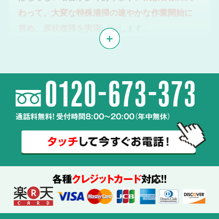
わって、大変な特殊清掃の速やかな作業開始に
努め、原状復帰を実現
いたします。
体液や汚物、雑菌の
2
除去・除菌・洗浄
通話料無料! 受付時間8:00～20:00（年中無休）
使用する
薬剤も
ご説明
各種
クレジットカード
対応!!
特殊清掃の経験豊富なスタッフが、
周辺へ汚染