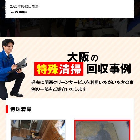
2026年8月2日放送
奈良新聞
2026年8月1日放送
河北新報
2026年7月27日放送
AbemaTV
大阪
の
2026年7月24日放送
朝日新聞
回収事例
特殊
清掃
2026年7月10日放送
季刊「宗教問題」
過去に関西クリーンサービスを利用いただいた方の事
例の一部をご紹介いたします！
2026年7月10日放送
東洋経済オンライン
2026年7月7日放送
特殊清掃
特殊清掃
特殊清掃
特殊清掃
特殊清掃
特殊清掃
特殊清掃
特殊清掃
特殊清掃
特殊清掃
FRIDAYデジタル
2026年7月6日放送
週刊循環経済新聞（7月6日号）
2026年7月4日放送