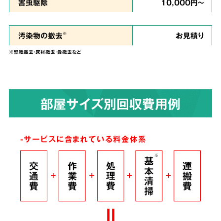
私たちは、
ご依頼者様のお気持ちに寄り添い、
害虫駆除
10,000円～
ご負担を少しでも軽くできるように、という思
い
で誠心誠意を尽くして作業させていただきま
汚染物の撤去
お見積り
※
す。
※壁紙撤去・床材撤去・畳撤去など
染みついたあらゆる臭いも
4
部屋サイズ別回収費用例
解決！
完全脱臭除去保証
-サービスに含まれている料金体系
根こそぎ
脱臭