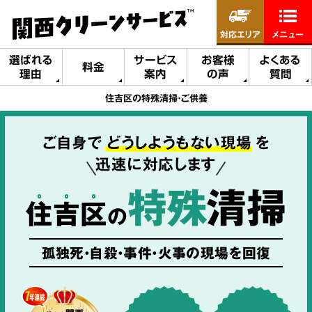
対応エリア
メニュー
選ばれる
サービス
お客様
よくある
料金
理由
案内
の声
質問
住吉区の特殊清掃・ご供養
ご自身で
どうしようもない現場
を
迅速に対応します
特殊
清掃
住
吉
区
の
孤独死・自殺・事件・火事の現場を回復