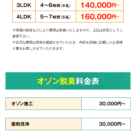
140,000
4～6
3LDK
円
～
時間（
4
名）
160,000
5～7
4LDK
円
～
時間（
5
名）
※現場の状況などにより費用は前後いたしますので、上記は目安としてご
当社では個人・法人のお客様に関わらずあらゆ
参照下さい。
るご依頼にお応えしております。
管理されてい
※正式な費用は現地を確認させていただき、内訳を詳細に記載したお見積
り書をお渡しさせていただきます。
る賃貸物件やホテルでの事件事故による特殊殊
清掃もお任せ
ください。
オゾン脱臭
料金表
原状回復・復旧工事
など
6
リフォームも対応
オゾン施工
30,000円～
薬剤洗浄
30,000円～