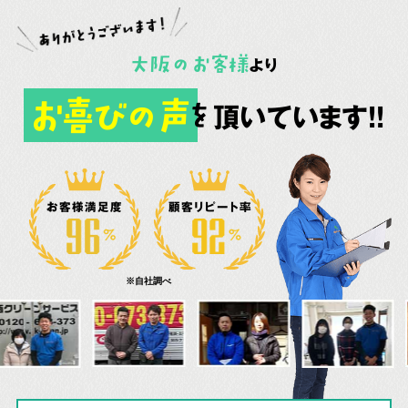
大阪
の
お客様
より
お喜びの声
頂いています!!
を
お客様満足度
顧客リピート率
※自社調べ