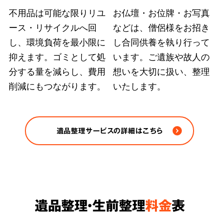
不用品は可能な限りリユ
お仏壇・お位牌・お写真
ース・リサイクルへ回
などは、僧侶様をお招き
弊社ではどのような状況の遺品整理も、故人の
し、環境負荷を最小限に
し合同供養を執り行って
大切にされていた品物や重要書類を探し出す手
抑えます。ゴミとして処
います。ご遺族や故人の
段を尽くします。また、
部屋の完全清掃、脱臭
分する量を減らし、費用
想いを大切に扱い、整理
削減にもつながります。
いたします。
除菌など、原状回復のおすすめ方法をご案内
さ
せていただきます。
※ゴミや不用品の処分は各自治体の条例/法令に
遺品整理サービスの詳細はこちら
従い適正に処分します。
遺品整理・生前整理
料金
表