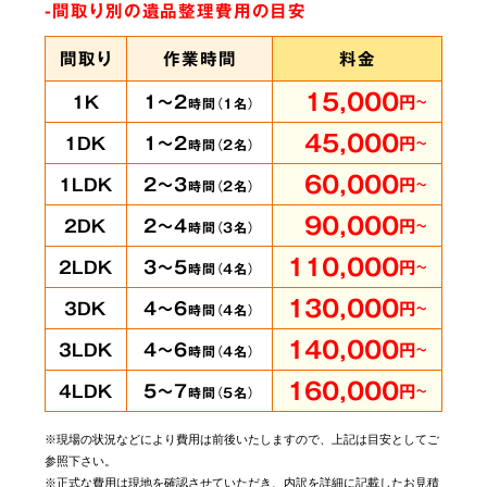
-間取り別の遺品整理費用の目安
間取り
作業時間
料金
15,000
1～2
1K
円
～
時間（
1
名）
45,000
1～2
1DK
円
～
時間（
2
名）
60,000
2～3
1LDK
円
～
時間（
2
名）
90,000
2～4
2DK
円
～
時間（
3
名）
110,000
3～5
2LDK
円
～
時間（
4
名）
130,000
4～6
3DK
円
～
時間（
4
名）
140,000
4～6
3LDK
円
～
時間（
4
名）
160,000
5～7
4LDK
円
～
時間（
5
名）
※現場の状況などにより費用は前後いたしますので、上記は目安としてご
参照下さい。
※正式な費用は現地を確認させていただき、内訳を詳細に記載したお見積