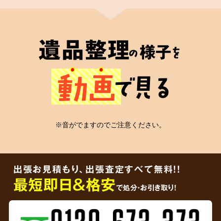
2
遺品整理士
が在籍
遺品整理
様子
の
を
心の絆
動画
で見る
安心の証
※音がでますのでご注意ください。
弊社には遺品整理士の有資格者が在籍
してお
り、信頼していただける適切なかたちの遺品整
出張お見積もり、出張査定すべて無料!!
理をご依頼者様に届けることをお約束します。
最短即日＆格安
で処分・お引き取り！
3
ご遺品を
その場で買取査定