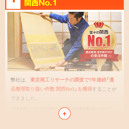
関西No.1
弊社は、
東京商工リサーチの調査で7年連続「遺
品整理取り扱い件数 関西No1」を獲得
することが
できました。
※1東京商工リサーチ2019年～2025年「遺品整理業」調べにおいて