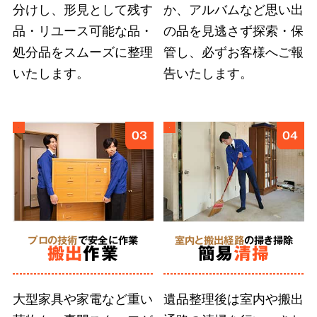
分けし、形見として残す
か、アルバムなど思い出
ご遺族の気持ちに寄り添い、どんなに小さな品
品・リユース可能な品・
の品を見逃さず探索・保
物も誠意をもって丁寧に扱うこと
が、ご依頼者
処分品をスムーズに整理
管し、必ずお客様へご報
様に安心を届けると信じています。そのために
いたします。
告いたします。
弊社では、スタッフ個々の遺品整理に求められ
る人材教育に取り組んでいます。
03
04
5
形見分け・ご供養
に対応
プロの技術
で安全に作業
室内と搬出経路
の掃き掃除
搬出
作業
簡易
清掃
合同供養
に対応
大型家具や家電など重い
遺品整理後は室内や搬出