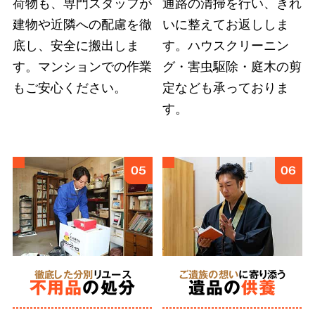
荷物も、専門スタッフが
通路の清掃を行い、きれ
建物や近隣への配慮を徹
いに整えてお返ししま
底し、安全に搬出しま
す。ハウスクリーニン
弊社では
故人様とご依頼者様の想いに応えるこ
す。マンションでの作業
グ・害虫駆除・庭木の剪
とを第一
としています。遠方にお住まいのご親
もご安心ください。
定なども承っておりま
族への形見分や遺品のご供養など、どのような
す。
細かなご要望も遠慮せずにお伝えください。
6
05
06
あらゆる状況
に対応
特殊清掃
徹底した分別
リユース
ご遺族の想い
に寄り添う
不用品
の処分
遺品の
供養
にも対応