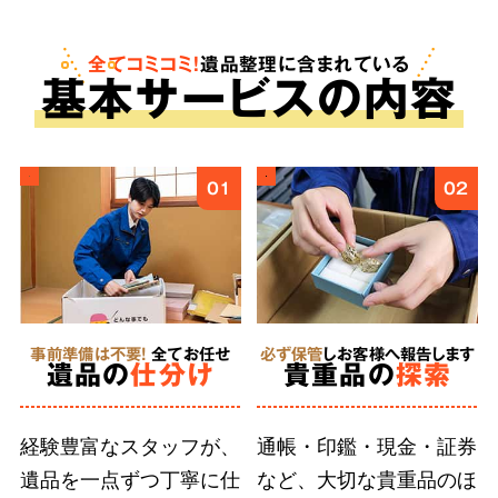
も。査定は無料で、買取金額をご依頼料へと反
映させることで遺品整理にかかる費用を安く抑
全てコミコミ！
遺品整理に含まれている
基
本
サービスの内容
えることが可能です。
ご遺族様の気持ちに
4
01
02
寄り添う
丁寧な作業
事前準備は不要!
全てお任せ
必ず保管
しお客様へ報告します
徹底した
遺品の
仕分け
貴重品の
探索
人材育成
経験豊富なスタッフが、
通帳・印鑑・現金・証券
遺品を一点ずつ丁寧に仕
など、大切な貴重品のほ