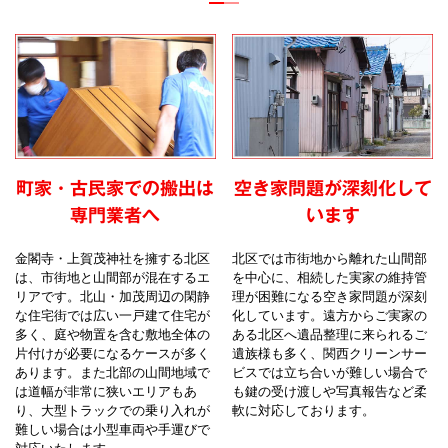
町家・古民家での搬出は
空き家問題が深刻化して
専門業者へ
います
金閣寺・上賀茂神社を擁する北区
北区では市街地から離れた山間部
は、市街地と山間部が混在するエ
を中心に、相続した実家の維持管
リアです。北山・加茂周辺の閑静
理が困難になる空き家問題が深刻
な住宅街では広い一戸建て住宅が
化しています。遠方からご実家の
多く、庭や物置を含む敷地全体の
ある北区へ遺品整理に来られるご
片付けが必要になるケースが多く
遺族様も多く、関西クリーンサー
あります。また北部の山間地域で
ビスでは立ち合いが難しい場合で
は道幅が非常に狭いエリアもあ
も鍵の受け渡しや写真報告など柔
り、大型トラックでの乗り入れが
軟に対応しております。
難しい場合は小型車両や手運びで
対応いたします。