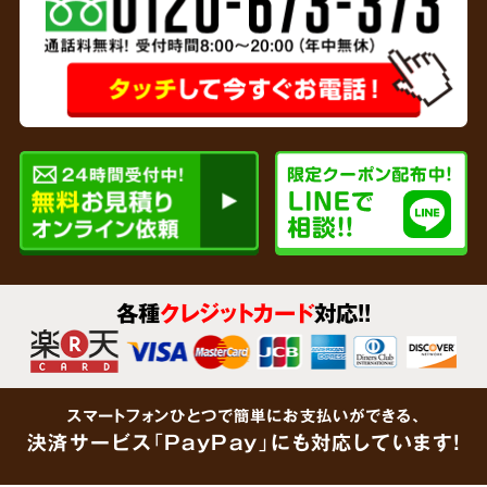
専門家と
連携
リサイクルショップを運営している弊社では、
各種
クレジットカード
対応!!
貴金属、家財など形見分けが不要なあらゆるご
遺品をその場で買取査定
いたします。企業で連
携している鑑定士が大切なご遺品をしっかりと
スマートフォンひとつで簡単にお支払いができる、
鑑定します。「買取できるものがあるかわからな
決済サービス「PayPay」にも対応しています!
い」という場合でも、思わぬ金額がつくケース