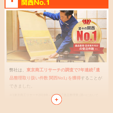
関西No.1
弊社は、
東京商工リサーチの調査で7年連続「遺
品整理取り扱い件数 関西No1」を獲得
することが
できました。
※1東京商工リサーチ2019年～2025年「遺品整理業」調べにおいて