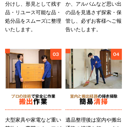
分けし、形見として残す
か、アルバムなど思い出
ご遺族の気持ちに寄り添い、どんなに小さな品
品・リユース可能な品・
の品を見逃さず探索・保
物も誠意をもって丁寧に扱うこと
が、ご依頼者
処分品をスムーズに整理
管し、必ずお客様へご報
様に安心を届けると信じています。そのために
いたします。
告いたします。
弊社では、スタッフ個々の遺品整理に求められ
る人材教育に取り組んでいます。
03
04
5
形見分け・ご供養
に対応
プロの技術
で安全に作業
室内と搬出経路
の掃き掃除
搬出
作業
簡易
清掃
合同供養
に対応
大型家具や家電など重い
遺品整理後は室内や搬出