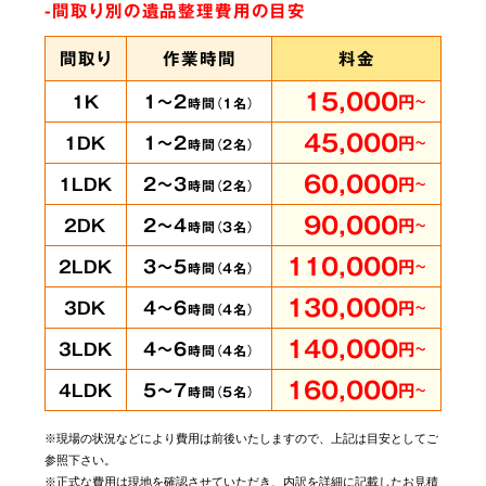
-間取り別の遺品整理費用の目安
間取り
作業時間
料金
15,000
1～2
1K
円
～
時間（
1
名）
45,000
1～2
1DK
円
～
時間（
2
名）
60,000
2～3
1LDK
円
～
時間（
2
名）
90,000
2～4
2DK
円
～
時間（
3
名）
110,000
3～5
2LDK
円
～
時間（
4
名）
130,000
4～6
3DK
円
～
時間（
4
名）
140,000
4～6
3LDK
円
～
時間（
4
名）
160,000
5～7
4LDK
円
～
時間（
5
名）
※現場の状況などにより費用は前後いたしますので、上記は目安としてご
参照下さい。
※正式な費用は現地を確認させていただき、内訳を詳細に記載したお見積