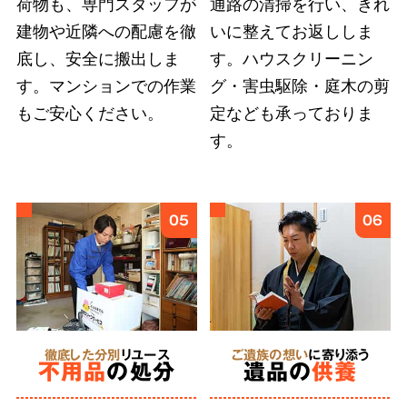
荷物も、専門スタッフが
通路の清掃を行い、きれ
建物や近隣への配慮を徹
いに整えてお返ししま
底し、安全に搬出しま
す。ハウスクリーニン
弊社では
故人様とご依頼者様の想いに応えるこ
す。マンションでの作業
グ・害虫駆除・庭木の剪
とを第一
としています。遠方にお住まいのご親
もご安心ください。
定なども承っておりま
族への形見分や遺品のご供養など、どのような
す。
細かなご要望も遠慮せずにお伝えください。
6
05
06
あらゆる状況
に対応
特殊清掃
徹底した分別
リユース
ご遺族の想い
に寄り添う
不用品
の処分
遺品の
供養
にも対応