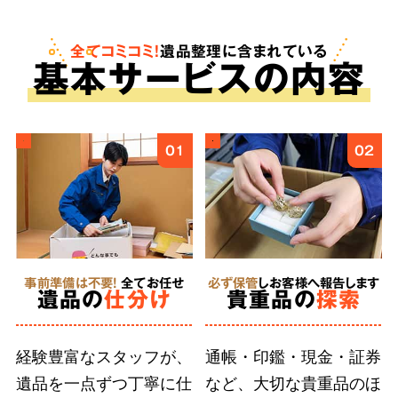
も。査定は無料で、買取金額をご依頼料へと反
映させることで遺品整理にかかる費用を安く抑
全てコミコミ！
遺品整理に含まれている
基
本
サービスの内容
えることが可能です。
ご遺族様の気持ちに
4
01
02
寄り添う
丁寧な作業
事前準備は不要!
全てお任せ
必ず保管
しお客様へ報告します
徹底した
遺品の
仕分け
貴重品の
探索
人材育成
経験豊富なスタッフが、
通帳・印鑑・現金・証券
遺品を一点ずつ丁寧に仕
など、大切な貴重品のほ