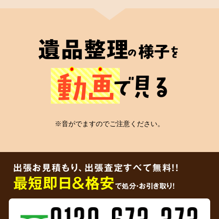
2
遺品整理士
が在籍
遺品整理
様子
の
を
心の絆
動画
で見る
安心の証
※音がでますのでご注意ください。
弊社には遺品整理士の有資格者が在籍
してお
り、信頼していただける適切なかたちの遺品整
出張お見積もり、出張査定すべて無料!!
理をご依頼者様に届けることをお約束します。
最短即日＆格安
で処分・お引き取り！
3
ご遺品を
その場で買取査定