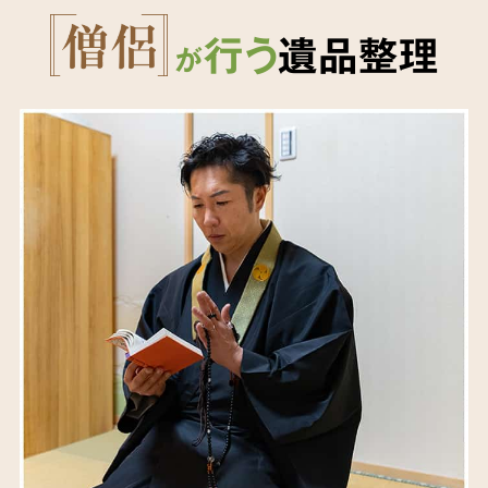
行う
遺品整理
が