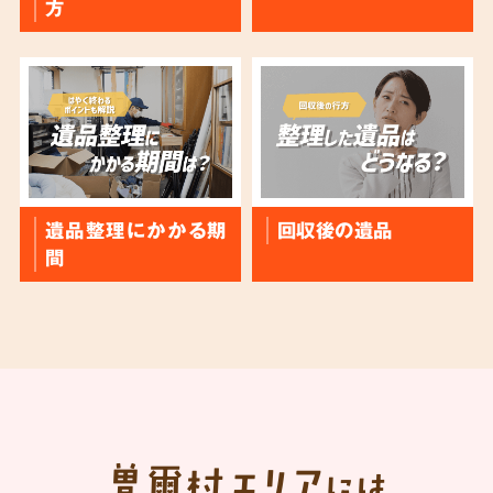
方
遺品整理にかかる期
回収後の遺品
間
曽爾村
エリア
には