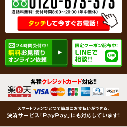
専門家と
連携
リサイクルショップを運営している弊社では、
各種
クレジットカード
対応!!
貴金属、家財など形見分けが不要なあらゆるご
遺品をその場で買取査定
いたします。企業で連
携している鑑定士が大切なご遺品をしっかりと
スマートフォンひとつで簡単にお支払いができる、
鑑定します。「買取できるものがあるかわからな
決済サービス「PayPay」にも対応しています!
い」という場合でも、思わぬ金額がつくケース