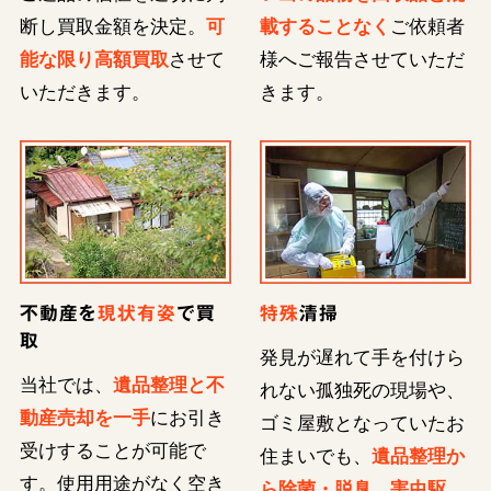
断し買取金額を決定。
可
載することなく
ご依頼者
能な限り高額買取
させて
様へご報告させていただ
いただきます。
きます。
不動産を
現状有姿
で買
特殊
清掃
取
発見が遅れて手を付けら
当社では、
遺品整理と不
れない孤独死の現場や、
動産売却を一手
にお引き
ゴミ屋敷となっていたお
受けすることが可能で
住まいでも、
遺品整理か
す。使用用途がなく空き
ら除菌・脱臭、害虫駆