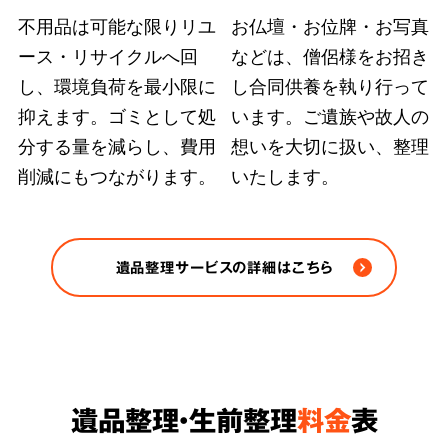
不用品は可能な限りリユ
お仏壇・お位牌・お写真
ース・リサイクルへ回
などは、僧侶様をお招き
弊社ではどのような状況の遺品整理も、故人の
し、環境負荷を最小限に
し合同供養を執り行って
大切にされていた品物や重要書類を探し出す手
抑えます。ゴミとして処
います。ご遺族や故人の
段を尽くします。また、
部屋の完全清掃、脱臭
分する量を減らし、費用
想いを大切に扱い、整理
削減にもつながります。
いたします。
除菌など、原状回復のおすすめ方法をご案内
さ
せていただきます。
※ゴミや不用品の処分は各自治体の条例/法令に
遺品整理サービスの詳細はこちら
従い適正に処分します。
遺品整理・生前整理
料金
表