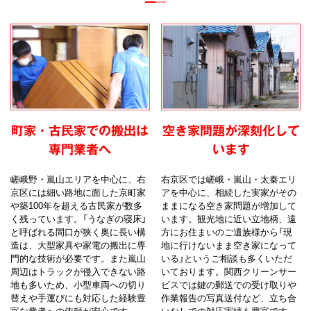
町家・古民家での搬出は
空き家問題が深刻化して
専門業者へ
います
嵯峨野・嵐山エリアを中心に、右
右京区では嵯峨・嵐山・太秦エリ
京区には細い路地に面した京町家
アを中心に、相続した実家がその
や築100年を超える古民家が数多
ままになる空き家問題が増加して
く残っています。「うなぎの寝床」
います。観光地に近い立地柄、遠
と呼ばれる間口が狭く奥に長い構
方にお住まいのご遺族様から「現
造は、大型家具や家電の搬出に専
地に行けないまま空き家になって
門的な技術が必要です。また嵐山
いる」というご相談も多くいただ
周辺はトラックが侵入できない路
いております。関西クリーンサー
地も多いため、小型車両への切り
ビスでは鍵の郵送での受け取りや
替えや手運びにも対応した経験豊
作業報告の写真送付など、立ち合
富な業者への依頼が安心です。
いなしでの対応実績も豊富です。