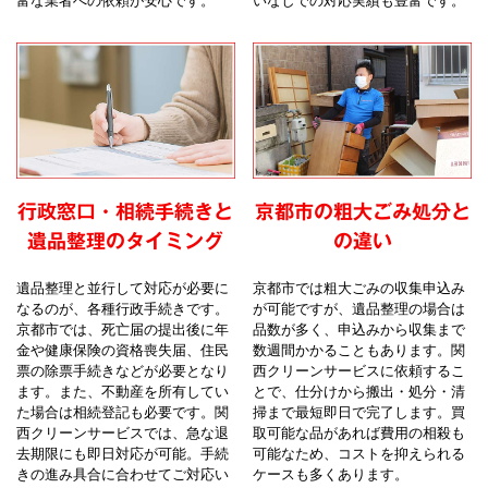
行政窓口・相続手続きと
京都市の粗大ごみ処分と
遺品整理のタイミング
の違い
遺品整理と並行して対応が必要に
京都市では粗大ごみの収集申込み
なるのが、各種行政手続きです。
が可能ですが、遺品整理の場合は
京都市では、死亡届の提出後に年
品数が多く、申込みから収集まで
金や健康保険の資格喪失届、住民
数週間かかることもあります。関
票の除票手続きなどが必要となり
西クリーンサービスに依頼するこ
ます。また、不動産を所有してい
とで、仕分けから搬出・処分・清
た場合は相続登記も必要です。関
掃まで最短即日で完了します。買
西クリーンサービスでは、急な退
取可能な品があれば費用の相殺も
去期限にも即日対応が可能。手続
可能なため、コストを抑えられる
きの進み具合に合わせてご対応い
ケースも多くあります。