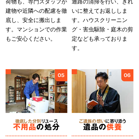
荷物も、専門スタッフが
通路の清掃を行い、きれ
建物や近隣への配慮を徹
いに整えてお返ししま
底し、安全に搬出しま
す。ハウスクリーニン
弊社では
故人様とご依頼者様の想いに応えるこ
す。マンションでの作業
グ・害虫駆除・庭木の剪
とを第一
としています。遠方にお住まいのご親
もご安心ください。
定なども承っておりま
族への形見分や遺品のご供養など、どのような
す。
細かなご要望も遠慮せずにお伝えください。
6
05
06
あらゆる状況
に対応
特殊清掃
徹底した分別
リユース
ご遺族の想い
に寄り添う
不用品
の処分
遺品の
供養
にも対応