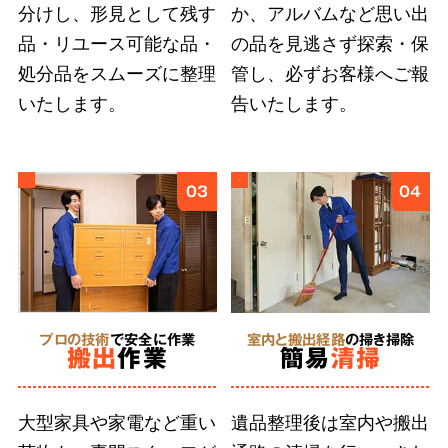
分けし、形見として残す
か、アルバムなど思い出
ご遺族の気持ちに寄り添い、どんなに小さな品
品・リユース可能な品・
の品を見逃さず探索・保
物も誠意をもって丁寧に扱うこと
が、ご依頼者
処分品をスムーズに整理
管し、必ずお客様へご報
様に安心を届けると信じています。そのために
いたします。
告いたします。
弊社では、スタッフ個々の遺品整理に求められ
る人材教育に取り組んでいます。
03
04
5
形見分け・ご供養
に対応
プロの技術
で安全に作業
室内と搬出経路
の掃き掃除
搬出
作業
簡易
清掃
合同供養
に対応
大型家具や家電など重い
遺品整理後は室内や搬出