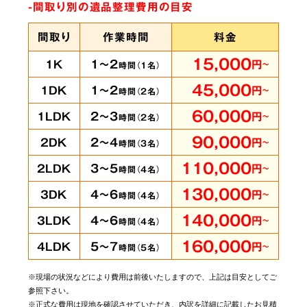
-間取り別の遺品整理費用の目安
間取り
作業時間
料金
15,000
1～2
1K
円
～
時間（
1
名）
45,000
1～2
1DK
円
～
時間（
2
名）
60,000
2～3
1LDK
円
～
時間（
2
名）
90,000
2～4
2DK
円
～
時間（
3
名）
110,000
3～5
2LDK
円
～
時間（
4
名）
130,000
4～6
3DK
円
～
時間（
4
名）
140,000
4～6
3LDK
円
～
時間（
4
名）
160,000
5～7
4LDK
円
～
時間（
5
名）
※現場の状況などにより費用は前後いたしますので、上記は目安としてご
参照下さい。
※正式な費用は現地を確認させていただき、内訳を詳細に記載したお見積