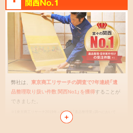
関西No.1
弊社は、
東京商工リサーチの調査で7年連続「遺
品整理取り扱い件数 関西No1」を獲得
することが
できました。
※1東京商工リサーチ2019年～2025年「遺品整理業」調べにおいて