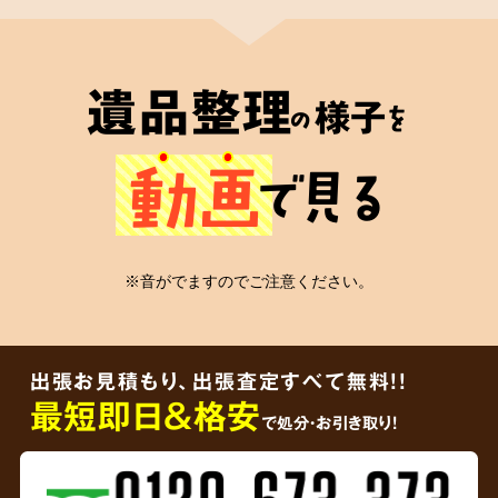
2
遺品整理士
が在籍
遺品整理
様子
の
を
心の絆
動画
で見る
安心の証
※音がでますのでご注意ください。
弊社には遺品整理士の有資格者が在籍
してお
り、信頼していただける適切なかたちの遺品整
出張お見積もり、出張査定すべて無料!!
理をご依頼者様に届けることをお約束します。
最短即日＆格安
で処分・お引き取り！
3
ご遺品を
その場で買取査定