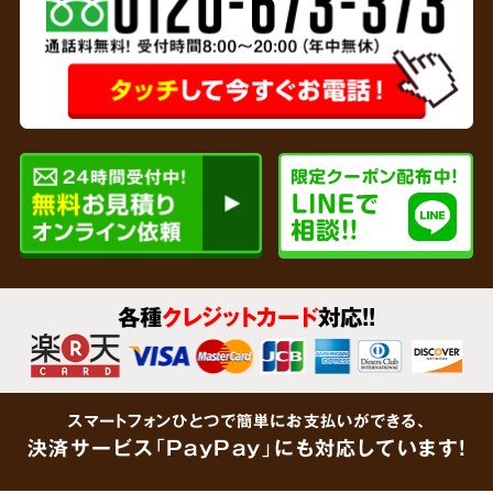
専門家と
連携
リサイクルショップを運営している弊社では、
各種
クレジットカード
対応!!
貴金属、家財など形見分けが不要なあらゆるご
遺品をその場で買取査定
いたします。企業で連
携している鑑定士が大切なご遺品をしっかりと
スマートフォンひとつで簡単にお支払いができる、
鑑定します。「買取できるものがあるかわからな
決済サービス「PayPay」にも対応しています!
い」という場合でも、思わぬ金額がつくケース