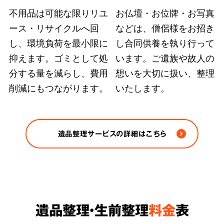
不用品は可能な限りリユ
お仏壇・お位牌・お写真
ース・リサイクルへ回
などは、僧侶様をお招き
弊社ではどのような状況の遺品整理も、故人の
し、環境負荷を最小限に
し合同供養を執り行って
大切にされていた品物や重要書類を探し出す手
抑えます。ゴミとして処
います。ご遺族や故人の
段を尽くします。また、
部屋の完全清掃、脱臭
分する量を減らし、費用
想いを大切に扱い、整理
削減にもつながります。
いたします。
除菌など、原状回復のおすすめ方法をご案内
さ
せていただきます。
※ゴミや不用品の処分は各自治体の条例/法令に
遺品整理サービスの詳細はこちら
従い適正に処分します。
遺品整理・生前整理
料金
表