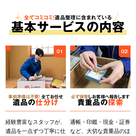
も。査定は無料で、買取金額をご依頼料へと反
映させることで遺品整理にかかる費用を安く抑
全てコミコミ！
遺品整理に含まれている
基
本
サービスの内容
えることが可能です。
ご遺族様の気持ちに
4
01
02
寄り添う
丁寧な作業
事前準備は不要!
全てお任せ
必ず保管
しお客様へ報告します
徹底した
遺品の
仕分け
貴重品の
探索
人材育成
経験豊富なスタッフが、
通帳・印鑑・現金・証券
遺品を一点ずつ丁寧に仕
など、大切な貴重品のほ