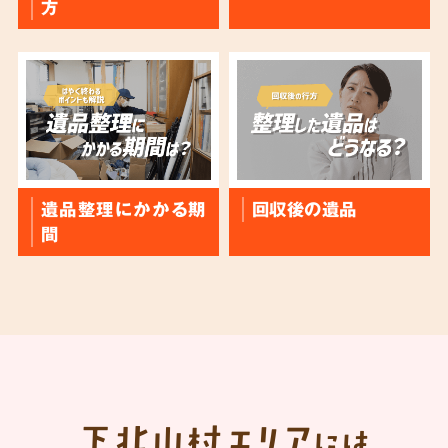
方
遺品整理にかかる期
回収後の遺品
間
下北山村
エリア
には