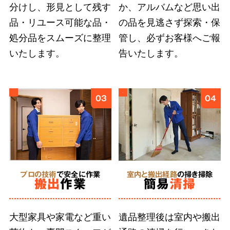
分けし、形見として残す
か、アルバムなど思い出
ご遺族の気持ちに寄り添い、どんなに小さな品
品・リユース可能な品・
の品を見逃さず探索・保
物も誠意をもって丁寧に扱うこと
が、ご依頼者
処分品をスムーズに整理
管し、必ずお客様へご報
様に安心を届けると信じています。そのために
いたします。
告いたします。
弊社では、スタッフ個々の遺品整理に求められ
る人材教育に取り組んでいます。
03
04
5
形見分け・ご供養
に対応
プロの技術
で安全に作業
室内と搬出経路
の掃き掃除
搬出
作業
簡易
清掃
合同供養
に対応
大型家具や家電など重い
遺品整理後は室内や搬出