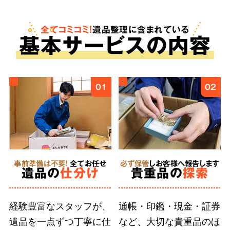
も。査定は無料で、買取金額をご依頼料へと反
映させることで遺品整理にかかる費用を安く抑
全てコミコミ！
遺品整理に含まれている
基
本
サービスの内容
えることが可能です。
ご遺族様の気持ちに
4
01
02
寄り添う
丁寧な作業
事前準備は不要!
全てお任せ
必ず保管
しお客様へ報告します
徹底した
遺品の
仕分け
貴重品の
探索
人材育成
経験豊富なスタッフが、
通帳・印鑑・現金・証券
遺品を一点ずつ丁寧に仕
など、大切な貴重品のほ