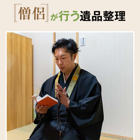
行う
遺品整理
が