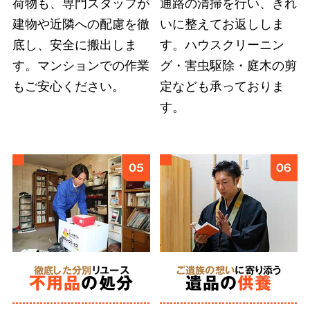
荷物も、専門スタッフが
通路の清掃を行い、きれ
建物や近隣への配慮を徹
いに整えてお返ししま
底し、安全に搬出しま
す。ハウスクリーニン
弊社では
故人様とご依頼者様の想いに応えるこ
す。マンションでの作業
グ・害虫駆除・庭木の剪
とを第一
としています。遠方にお住まいのご親
もご安心ください。
定なども承っておりま
族への形見分や遺品のご供養など、どのような
す。
細かなご要望も遠慮せずにお伝えください。
6
05
06
あらゆる状況
に対応
特殊清掃
徹底した分別
リユース
ご遺族の想い
に寄り添う
不用品
の処分
遺品の
供養
にも対応