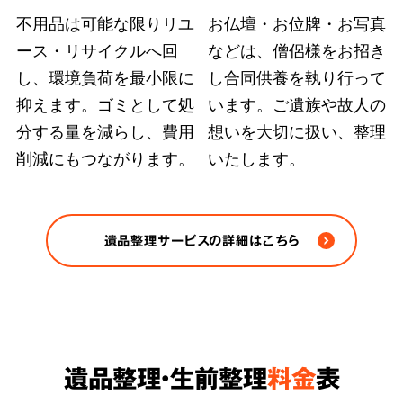
不用品は可能な限りリユ
お仏壇・お位牌・お写真
ース・リサイクルへ回
などは、僧侶様をお招き
弊社ではどのような状況の遺品整理も、故人の
し、環境負荷を最小限に
し合同供養を執り行って
大切にされていた品物や重要書類を探し出す手
抑えます。ゴミとして処
います。ご遺族や故人の
段を尽くします。また、
部屋の完全清掃、脱臭
分する量を減らし、費用
想いを大切に扱い、整理
削減にもつながります。
いたします。
除菌など、原状回復のおすすめ方法をご案内
さ
せていただきます。
※ゴミや不用品の処分は各自治体の条例/法令に
遺品整理サービスの詳細はこちら
従い適正に処分します。
遺品整理・生前整理
料金
表