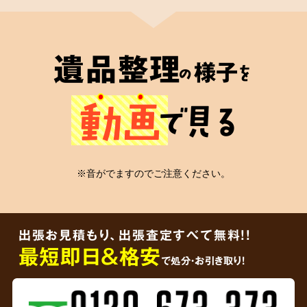
2
遺品整理士
が在籍
遺品整理
様子
の
を
心の絆
動画
で見る
安心の証
※音がでますのでご注意ください。
弊社には遺品整理士の有資格者が在籍
してお
り、信頼していただける適切なかたちの遺品整
出張お見積もり、出張査定すべて無料!!
理をご依頼者様に届けることをお約束します。
最短即日＆格安
で処分・お引き取り！
3
ご遺品を
その場で買取査定