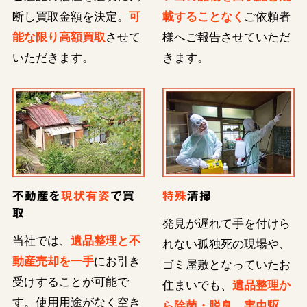
断し買取金額を決定。
可
載することなく
ご依頼者
能な限り高額買取
させて
様へご報告させていただ
いただきます。
きます。
不動産を
現状有姿
で買
特殊
清掃
取
発見が遅れて手を付けら
当社では、
遺品整理と不
れない孤独死の現場や、
動産売却を一手
にお引き
ゴミ屋敷となっていたお
受けすることが可能で
住まいでも、
遺品整理か
す。使用用途がなく空き
ら除菌・脱臭、害虫駆