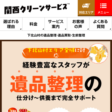
対応エリア
メニュー
選ばれる
サービス
お客様
よくある
料金
理由
案内
の声
質問
下北山村の遺品整理・遺品買取・生前整理
下北山村エリア全域
に対
応
経験豊富なスタッフが
遺品整理
の
仕分け～供養まで完全サポート