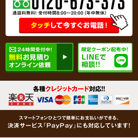
専門家と
連携
リサイクルショップを運営している弊社では、
各種
クレジットカード
対応!!
貴金属、家財など形見分けが不要なあらゆるご
遺品をその場で買取査定
いたします。企業で連
携している鑑定士が大切なご遺品をしっかりと
スマートフォンひとつで簡単にお支払いができる、
鑑定します。「買取できるものがあるかわからな
決済サービス「PayPay」にも対応しています!
い」という場合でも、思わぬ金額がつくケース