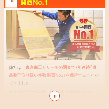
関西No.1
弊社は、
東京商工リサーチの調査で7年連続「遺
品整理取り扱い件数 関西No1」を獲得
することが
できました。
※1東京商工リサーチ2019年～2025年「遺品整理業」調べにおいて