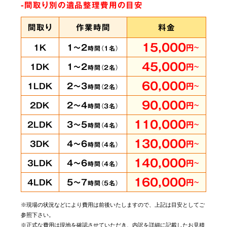
-間取り別の遺品整理費用の目安
間取り
作業時間
料金
15,000
1～2
1K
円
～
時間（
1
名）
45,000
1～2
1DK
円
～
時間（
2
名）
60,000
2～3
1LDK
円
～
時間（
2
名）
90,000
2～4
2DK
円
～
時間（
3
名）
110,000
3～5
2LDK
円
～
時間（
4
名）
130,000
4～6
3DK
円
～
時間（
4
名）
140,000
4～6
3LDK
円
～
時間（
4
名）
160,000
5～7
4LDK
円
～
時間（
5
名）
※現場の状況などにより費用は前後いたしますので、上記は目安としてご
参照下さい。
※正式な費用は現地を確認させていただき、内訳を詳細に記載したお見積