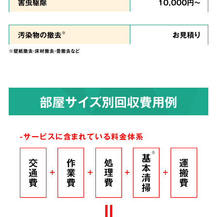
私たちは、
ご依頼者様のお気持ちに寄り添い、
害虫駆除
10,000円～
ご負担を少しでも軽くできるように、という思
い
で誠心誠意を尽くして作業させていただきま
汚染物の撤去
お見積り
※
す。
※壁紙撤去・床材撤去・畳撤去など
染みついたあらゆる臭いも
4
部屋サイズ別回収費用例
解決！
完全脱臭除去保証
-サービスに含まれている料金体系
根こそぎ
脱臭