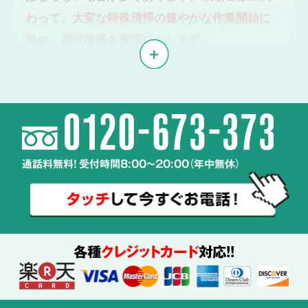
わって、大変な特殊清掃の速やかな作業開始に
努め、原状復帰を実現
いたします。
体液や汚物、雑菌の
2
除去・除菌・洗浄
通話料無料! 受付時間8:00～20:00（年中無休）
使用する
薬剤も
ご説明
各種
クレジットカード
対応!!
特殊清掃の経験豊富なスタッフが、
周辺へ汚染