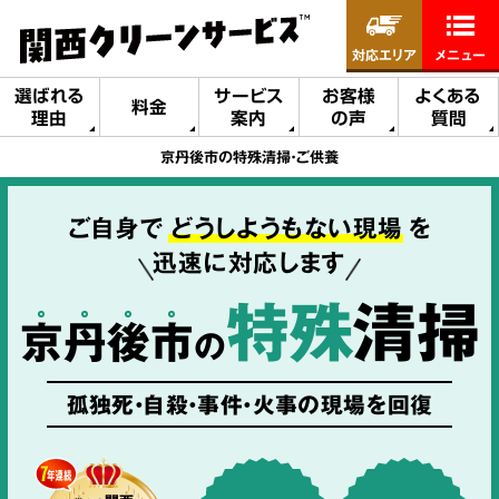
対応エリア
メニュー
選ばれる
サービス
お客様
よくある
料金
理由
案内
の声
質問
京丹後市の特殊清掃・ご供養
ご自身で
どうしようもない現場
を
迅速に対応します
特殊
清掃
京
丹
後
市
の
孤独死・自殺・事件・火事の現場を回復