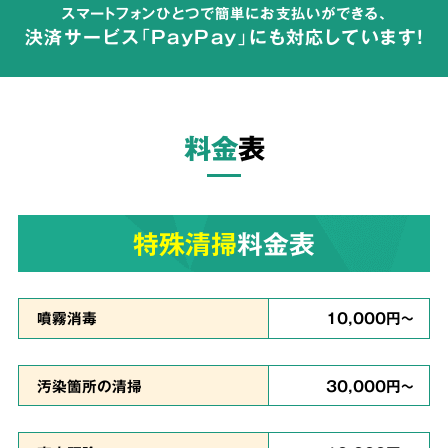
スマートフォンひとつで簡単にお支払いができる、
が広がらないよう配慮して体液や汚物の汚れを
決済サービス「PayPay」にも対応しています!
完全除去
し、除菌・洗浄・脱臭を行います。
料金
表
ご依頼者様の
気持ちに
3
寄り添った
対応
特殊清掃
料金表
真心を
噴霧消毒
10,000円～
込めて対応
汚染箇所の清掃
30,000円～