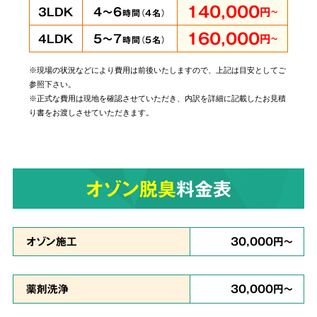
140,000
4～6
3LDK
円
～
時間（
4
名）
160,000
5～7
4LDK
円
～
時間（
5
名）
※現場の状況などにより費用は前後いたしますので、上記は目安としてご
当社では個人・法人のお客様に関わらずあらゆ
参照下さい。
るご依頼にお応えしております。
管理されてい
※正式な費用は現地を確認させていただき、内訳を詳細に記載したお見積
り書をお渡しさせていただきます。
る賃貸物件やホテルでの事件事故による特殊殊
清掃もお任せ
ください。
オゾン脱臭
料金表
原状回復・復旧工事
など
6
リフォームも対応
オゾン施工
30,000円～
薬剤洗浄
30,000円～