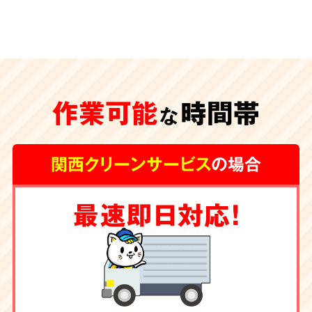
安心の
施工体制
特殊清掃が遅れ、臭いや汚れが内装の下地にま
作業可能
時間帯
な
で及んでしまうと、その根源を取り除く為に内
装工事が必要な場合もございます。
グループ会
関西クリーンサービス
の場合
社に工務店を有する弊社では清掃からリフォー
ムまで一手にお引き受け
しております。
最速即日対応！