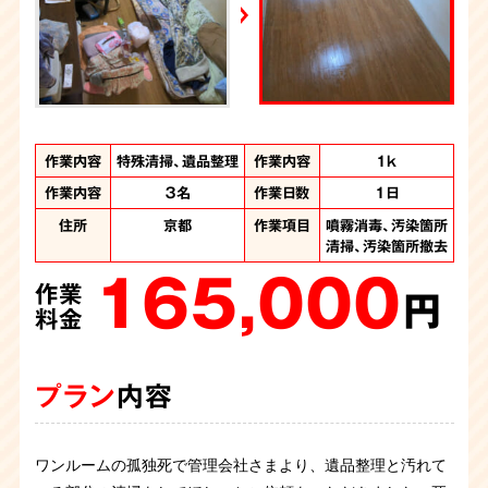
YouTube｜好井まさおの怪談を浴びる会
2026年6月28日放送
Yahoo!ニュース
作業内容
作業内容
作業内容
作業内容
作業内容
特殊清掃、遺品整理
特殊清掃、遺品整理
特殊清掃、遺品整理
特殊清掃、ゴミ屋敷
遺品整理、ゴミ屋敷
作業内容
間取り
間取り
間取り
間取り
4LDKの主に1階
4LDK
3DK
3K
1ｋ
片付け
片付け
作業内容
作業人数
作業人数
３名
7名
5名
作業日数
作業日数
作業日数
1日
2日
1日
作業人数
作業人数
計8名
8名
作業時間
作業時間
10時間
2日間
住所
住所
住所
京都
京都
京都
作業項目
作業項目
作業項目
噴霧消毒、汚染箇所
遺品整理、噴霧消
遺品整理、噴霧消
住所
住所
京都府
京都府
作業項目
作業項目
清掃、汚染箇所撤去
汚染か所清掃、汚染
遺品整理、大量の不
毒、汚染箇所清掃、
毒、汚染箇所清掃、
165,000
か所撤去、大量の不
汚染箇所撤去、汚染
用品回収、噴霧消
汚染箇所撤去
作業
220,000
用品処分、遺品整理
箇所解体、オゾン施
毒、汚染物の撤去
円
作業
480,000
360,000
工
料金
円
作業
作業
880,000
料金
円
円
作業
料金
料金
円
料金
プラン
内容
プラン
内容
プラン
プラン
内容
内容
プラン
内容
ワンルームの孤独死で管理会社さまより、遺品整理と汚れて
親族から孤独死の特殊清掃のご依頼です。ベットの上でお亡