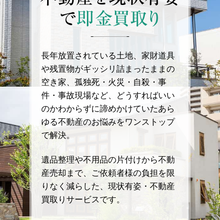
で
即金買取り
長年放置されている土地、家財道具
や残置物がギッシリ詰まったままの
空き家、孤独死・火災・自殺・事
件・事故現場など、どうすればいい
のかわからずに諦めかけていたあら
ゆる不動産のお悩みをワンストップ
で解決。
遺品整理や不用品の片付けから不動
産売却まで、ご依頼者様の負担を限
りなく減らした、現状有姿・不動産
買取りサービスです。