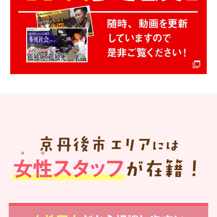
京丹後市
エリア
には
女性スタッフ
が在籍！