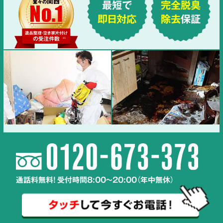
最短で
完全脱臭
即日対応
除去
保証
通話料無料! 受付時間8:00～20:00（年中無休）