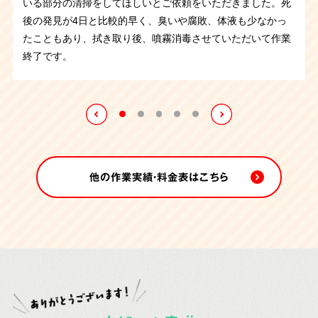
いる部分の清掃をしてほしいとご依頼をいただきました。死
京都府のお客さまより、ゴミ屋敷で孤独死されたというご依
ここ最近、ゴミ屋敷で孤独死されたというご依頼がいくつか
くなられたようで臭いがある状態でした。しかし、布団やベ
後の発見が4日と比較的早く、臭いや腐敗、体液も少なかっ
トイレでの孤独死、特殊清掃作業です。死後発見が遅かった
頼を受け、片付けに伴い遺品整理と特殊清掃を承りました。
ありましたが、コチラも同じ状況です。
しかし今回は丸2日
ッドを運び出して片付けていくうちに臭いはやわらぎ、作業
たこともあり、拭き取り後、噴霧消毒させていただいて作業
ので腐敗が進行し体液が下地にも広がっていました。異臭も
孤独死現場ということで特殊清掃と遺品整理、そして部屋の
の作業となり特に大変でした。
ご遺体は死後すぐに搬送され
後に噴霧消毒させていただきました。作業中に出てきたお写
終了です。
発生していたので体液が染みた床など汚染箇所は全て取り払
片付けをさせていただきました。現場は刺激臭と大量の害虫
たとの事で孤独死の現場特有の異臭はありませんでしたがゴ
真など思い入れのあるご遺品はご親族さまにお渡しさせてい
ってオゾン施工を行うことになりました。作業が終わるとご
が繁殖していたので大変な作業になりました。丸2日かけて
ミの中に大量の害虫が繁殖していたのです。
1日目は害虫が
ただきました。
親族さまから「ありがとう」とお言葉を頂戴しました。
の作業となりましたが無事に終えることが出来ました。
動き回る中で片付け、作業終了後に害虫駆除剤を燻煙し、2
日目の作業に入りました。
他の作業実績・料金表はこちら