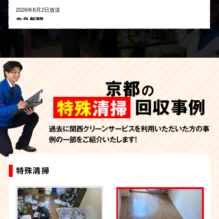
2026年8月2日放送
奈良新聞
2026年8月1日放送
河北新報
2026年7月27日放送
AbemaTV
京都
の
2026年7月24日放送
朝日新聞
回収事例
特殊
清掃
2026年7月10日放送
季刊「宗教問題」
過去に関西クリーンサービスを利用いただいた方の事
例の一部をご紹介いたします！
2026年7月10日放送
東洋経済オンライン
2026年7月7日放送
特殊清掃
特殊清掃+ゴミ屋敷片付け
特殊清掃
特殊清掃
特殊清掃
FRIDAYデジタル
2026年7月6日放送
週刊循環経済新聞（7月6日号）
2026年7月4日放送