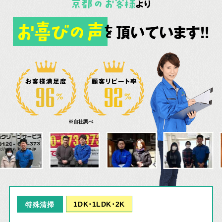
京都
の
お客様
より
お喜びの声
頂いています!!
を
お客様満足度
顧客リピート率
※自社調べ
1DK･1LDK･2K
特殊清掃