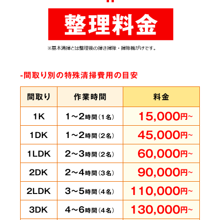
ありとあらゆる脱臭機を試したにもかかわらず
臭いが完全に取れずにお困りの時は、ぜひ当社
へご相談ください。弊社では
世界最高水準のオ
ゾン脱臭機をはじめ様々な専門機材を使用
して
-間取り別の特殊清掃費用の目安
います。
間取り
作業時間
料金
15,000
1～2
1K
円
～
時間（
1
名）
賃貸物件・ホテル
の
5
45,000
1～2
1DK
円
～
時間（
2
名）
客室も承ります
60,000
2～3
1LDK
円
～
時間（
2
名）
90,000
2～4
2DK
円
～
時間（
3
名）
110,000
3～5
2LDK
円
～
時間（
4
名）
即時に
130,000
4～6
3DK
円
～
時間（
4
名）
対応可能