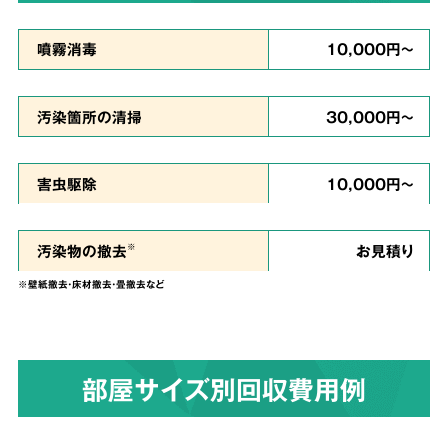
真心を
噴霧消毒
10,000円～
込めて対応
汚染箇所の清掃
30,000円～
私たちは、
ご依頼者様のお気持ちに寄り添い、
害虫駆除
10,000円～
ご負担を少しでも軽くできるように、という思
い
で誠心誠意を尽くして作業させていただきま
汚染物の撤去
お見積り
※
す。
※壁紙撤去・床材撤去・畳撤去など
染みついたあらゆる臭いも
4
部屋サイズ別回収費用例
解決！
完全脱臭除去保証