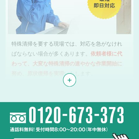
即日対応
特殊清掃を要する現場では、対応を急がなけれ
ばならない場合が多くあります。
依頼者様に代
わって、大変な特殊清掃の速やかな作業開始に
努め、原状復帰を実現
いたします。
体液や汚物、雑菌の
2
除去・除菌・洗浄
通話料無料! 受付時間8:00～20:00（年中無休）