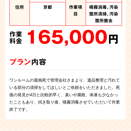
住所
住所
住所
住所
住所
京都府
京都府
京都
京都
京都
作業項
作業項
作業項
作業項
作業項
噴霧消毒、汚染
汚染か所清掃、
遺品整理、噴霧
遺品整理、大量
遺品整理、噴霧
目
目
目
目
目
箇所清掃、汚染
汚染か所撤去、
消毒、汚染箇所
の不用品回収、
消毒、汚染箇所
大量の不用品処
清掃、汚染箇所
噴霧消毒、汚染
清掃、汚染箇所
箇所撤去
撤去、汚染箇所
分、遺品整理
物の撤去
撤去
165,000
作業
解体、オゾン施工
480,000
360,000
220,000
円
料金
作業
作業
作業
880,000
円
円
円
料金
作業
料金
料金
円
料金
プラン
内容
プラン
プラン
プラン
内容
内容
内容
プラン
内容
ワンルームの孤独死で管理会社さまより、遺品整理と汚れて
京都府のお客さまより、ゴミ屋敷で孤独死されたというご依
ここ最近、ゴミ屋敷で孤独死されたというご依頼がいくつか
親族から孤独死の特殊清掃のご依頼です。ベットの上でお亡
いる部分の清掃をしてほしいとご依頼をいただきました。死
トイレでの孤独死、特殊清掃作業です。死後発見が遅かった
頼を受け、片付けに伴い遺品整理と特殊清掃を承りました。
ありましたが、コチラも同じ状況です。
くなられたようで臭いがある状態でした。しかし、布団やベ
しかし今回は丸2日
後の発見が4日と比較的早く、臭いや腐敗、体液も少なかっ
ので腐敗が進行し体液が下地にも広がっていました。異臭も
孤独死現場ということで特殊清掃と遺品整理、そして部屋の
の作業となり特に大変でした。
ッドを運び出して片付けていくうちに臭いはやわらぎ、作業
ご遺体は死後すぐに搬送され
たこともあり、拭き取り後、噴霧消毒させていただいて作業
発生していたので体液が染みた床など汚染箇所は全て取り払
片付けをさせていただきました。現場は刺激臭と大量の害虫
たとの事で孤独死の現場特有の異臭はありませんでしたがゴ
後に噴霧消毒させていただきました。作業中に出てきたお写
終了です。
ってオゾン施工を行うことになりました。作業が終わるとご
が繁殖していたので大変な作業になりました。丸2日かけて
ミの中に大量の害虫が繁殖していたのです。
真など思い入れのあるご遺品はご親族さまにお渡しさせてい
1日目は害虫が
親族さまから「ありがとう」とお言葉を頂戴しました。
の作業となりましたが無事に終えることが出来ました。
動き回る中で片付け、作業終了後に害虫駆除剤を燻煙し、2
ただきました。
日目の作業に入りました。