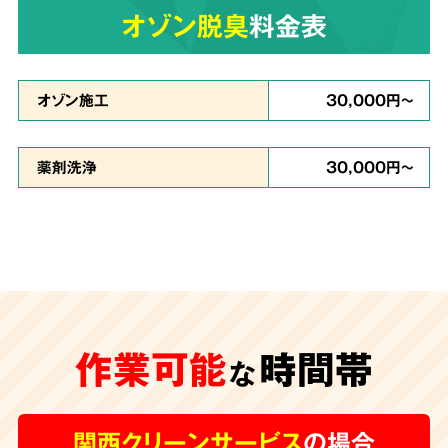
原状回復・復旧工事
など
オゾン脱臭
料金表
6
リフォームも対応
オゾン施工
30,000円～
薬剤洗浄
30,000円～
安心の
施工体制
特殊清掃が遅れ、臭いや汚れが内装の下地にま
作業可能
時間帯
で及んでしまうと、その根源を取り除く為に内
な
装工事が必要な場合もございます。
グループ会
社に工務店を有する弊社では清掃からリフォー
関西クリーンサービス
の場合