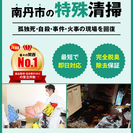
特殊
清掃
南
丹
市
の
孤独死・自殺・事件・火事の現場を回復
最短で
完全脱臭
即日対応
除去
保証