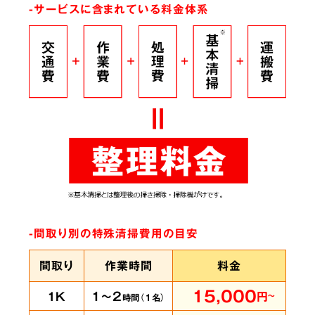
-サービスに含まれている料金体系
根こそぎ
脱臭
ありとあらゆる脱臭機を試したにもかかわらず
臭いが完全に取れずにお困りの時は、ぜひ当社
へご相談ください。弊社では
世界最高水準のオ
ゾン脱臭機をはじめ様々な専門機材を使用
して
-間取り別の特殊清掃費用の目安
います。
間取り
作業時間
料金
15,000
1K
1～2
円
～
時間（
1
名）
賃貸物件・ホテル
の