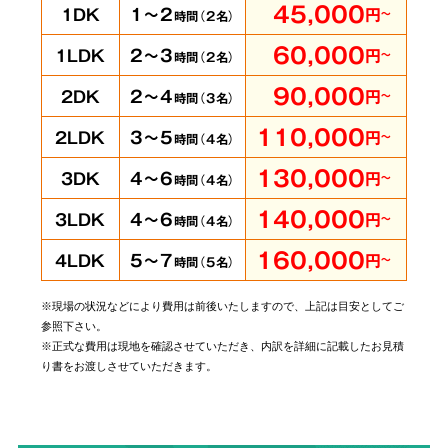
5
45,000
客室も承ります
1DK
1～2
円
～
時間（
2
名）
60,000
1LDK
2～3
円
～
時間（
2
名）
90,000
2DK
2～4
円
～
時間（
3
名）
110,000
2LDK
3～5
円
～
時間（
4
名）
即時に
対応可能
130,000
3DK
4～6
円
～
時間（
4
名）
140,000
3LDK
4～6
円
～
時間（
4
名）
160,000
4LDK
5～7
円
～
時間（
5
名）
当社では個人・法人のお客様に関わらずあらゆ
※現場の状況などにより費用は前後いたしますので、上記は目安としてご
るご依頼にお応えしております。
管理されてい
参照下さい。
※正式な費用は現地を確認させていただき、内訳を詳細に記載したお見積
る賃貸物件やホテルでの事件事故による特殊殊
り書をお渡しさせていただきます。
清掃もお任せ
ください。