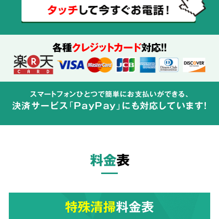
使用する
薬剤も
ご説明
各種
クレジットカード
対応!!
特殊清掃の経験豊富なスタッフが、
周辺へ汚染
スマートフォンひとつで簡単にお支払いができる、
が広がらないよう配慮して体液や汚物の汚れを
決済サービス「PayPay」にも対応しています!
完全除去
し、除菌・洗浄・脱臭を行います。
料金
表
ご依頼者様の
気持ちに
3
寄り添った
対応
特殊清掃
料金表