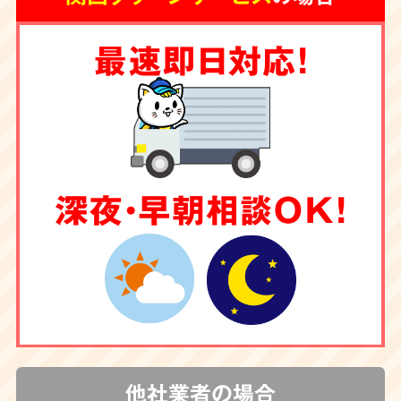
ムまで一手にお引き受け
しております。
最速即日対応！
深夜・早朝相談OK！
他社業者の場合