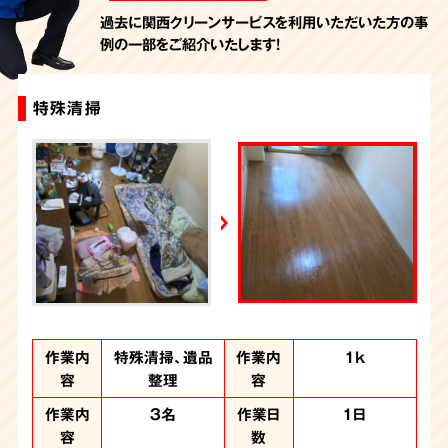
季刊「宗教問題」
過去に関西クリーンサービスを利用いただいた方の事
例の一部をご紹介いたします！
2026年7月10日放送
東洋経済オンライン
2026年7月7日放送
特殊清掃
特殊清掃+ゴミ屋敷片付け
特殊清掃
特殊清掃
特殊清掃
FRIDAYデジタル
2026年7月6日放送
週刊循環経済新聞（7月6日号）
2026年7月4日放送
YouTube｜好井まさおの怪談を浴びる会
2026年6月28日放送
Yahoo!ニュース
作業内
作業内
作業内
作業内
作業内
特殊清掃、ゴミ屋
遺品整理、ゴミ屋
特殊清掃、遺品
特殊清掃、遺品
特殊清掃、遺品
作業内
間取り
間取り
間取り
間取り
4LDKの主に1
4LDK
3DK
3K
1ｋ
容
容
容
容
容
敷片付け
敷片付け
整理
整理
整理
容
階
作業内
作業人
作業人
作業人
作業人
計8名
３名
8名
7名
5名
作業時
作業時
作業日
作業日
作業日
10時間
2日間
1日
2日
1日
容
数
数
数
数
数
間
数
間
数