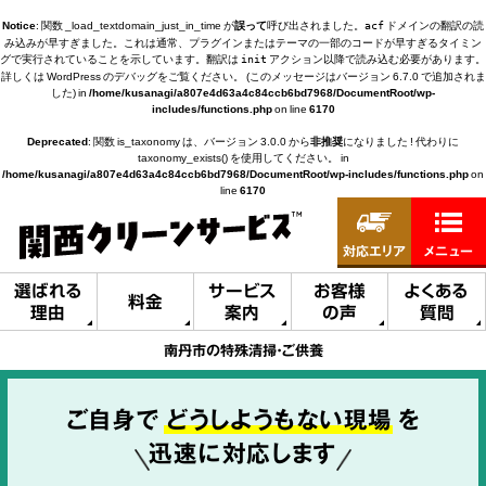
Notice
: 関数 _load_textdomain_just_in_time が
誤って
呼び出されました。
ドメインの翻訳の読
acf
み込みが早すぎました。これは通常、プラグインまたはテーマの一部のコードが早すぎるタイミン
グで実行されていることを示しています。翻訳は
アクション以降で読み込む必要があります。
init
詳しくは
WordPress のデバッグ
をご覧ください。 (このメッセージはバージョン 6.7.0 で追加されま
した) in
/home/kusanagi/a807e4d63a4c84ccb6bd7968/DocumentRoot/wp-
includes/functions.php
on line
6170
Deprecated
: 関数 is_taxonomy は、バージョン 3.0.0 から
非推奨
になりました ! 代わりに
taxonomy_exists() を使用してください。 in
/home/kusanagi/a807e4d63a4c84ccb6bd7968/DocumentRoot/wp-includes/functions.php
on
line
6170
対応エリア
メニュー
選ばれる
サービス
お客様
よくある
料金
理由
案内
の声
質問
南丹市の特殊清掃・ご供養
ご自身で
どうしようもない現場
を
迅速に対応します