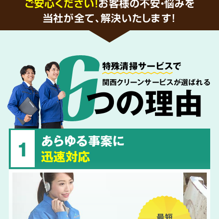
ご安心ください！
お客様の不安・悩みを
当社が全て、解決いたします!
特殊清掃サービス
で
関西クリーンサービスが選ばれる
つの理由
あらゆる事案に
1
迅速対応
最短