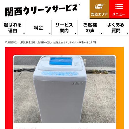
対応エリア
メニュー
選ばれる
サービス
お客様
よくある
料金
理由
案内
の声
質問
不用品回収
比較記事 全国版
洗濯機の正しい処分方法は？リサイクル家電の捨て方6選