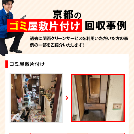
AbemaTV
京都
の
2026年7月24日放送
朝日新聞
回収事例
ゴミ
屋敷片付け
2026年7月10日放送
季刊「宗教問題」
過去に関西クリーンサービスを利用いただいた方の事
例の一部をご紹介いたします！
2026年7月10日放送
東洋経済オンライン
2026年7月7日放送
ゴミ屋敷片付け
ゴミ屋敷片付け
汚部屋片付け・ゴミ屋敷清掃（京都）
ゴミ屋敷片付け
特殊清掃+ゴミ屋敷片付け
ゴミ屋敷片付け
大量の不用品回収（ゴミ屋敷）
ゴミ屋敷片付け
大量の不用品回収（ゴミ屋敷）
ゴミ屋敷片付け
FRIDAYデジタル
2026年7月6日放送
週刊循環経済新聞（7月6日号）
2026年7月4日放送
YouTube｜好井まさおの怪談を浴びる会
2026年6月28日放送
Yahoo!ニュース