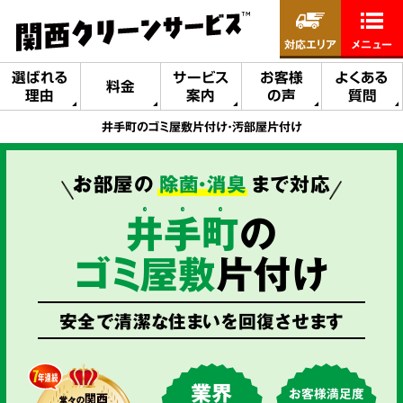
対応エリア
メニュー
選ばれる
サービス
お客様
よくある
料金
理由
案内
の声
質問
井手町のゴミ屋敷片付け・汚部屋片付け
お部屋の
除菌・消臭
まで対応
井
手
町
の
ゴミ屋敷
片付け
安全で清潔な住まいを回復させます
業界
お客様満足度