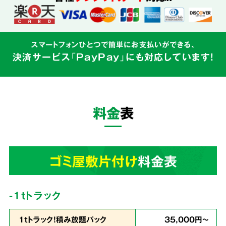
込めて対応
スマートフォンひとつで簡単にお支払いができる、
決済サービス「PayPay」にも対応しています!
ゴミ屋敷はご本人様の精神的な問題と密接にか
かわるものです。そのため私たちはゴミの片づ
けだけでなく、
お客様の心に寄り添う親切丁寧
料金
表
なサービス
を心がけています。
3
ゴミ屋敷片付け
料金表
業界最安値
を目指しています!
-1tトラック
1ｔトラック！積み放題パック
35,000円～
余計な