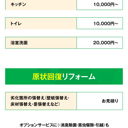
キッチン
10,000円～
どんな現場
トイレ
10,000円～
でも対応
浴室洗面
20,000円～
ゴミが多い状態で、足の踏み場もなく家に入る
のが難しいという状態でも作業致します。
天井
原状回復
リフォーム
まで積み上げられたゴミも、虫の湧いたゴミも
全てを綺麗に片付ける事が可能
です。
劣化箇所の張替え（壁紙張替え・
お見積り
床材張替え・畳張替えなど）
安心の明朗会計で
5
追加費用は一切なし
オプションサービスに（・消臭除菌・害虫駆除・引越）も