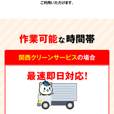
ご利用いただけます。
承認のない
追加費用
作業可能
時間帯
一切なし
な
関西クリーンサービス
の場合
関西クリーンサービスの会計は非常にシンプル
最速即日対応！
です。お見積りの際に、わかりやすい内訳で提
示させて頂く料金が全てです。
お客様の承諾の
ない勝手な追加費用は一切頂きません。
除菌・消臭・ハウス