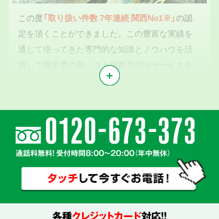
この度
「取り扱い件数 7年連続 関西No1※」
の認
定を頂くことができました。この豊富な実績を
通じて培ってきた専門的な知識とノウハウを活
用して満足度の高いゴミ屋敷片付けサービスを
提供いたします。
※1東京商工リサーチ2019年～2025年「遺品整理業」調査において
気持ちに寄り添う
2
親切丁寧な対応
通話料無料! 受付時間8:00～20:00（年中無休）
各種
クレジットカード
対応!!
真心を