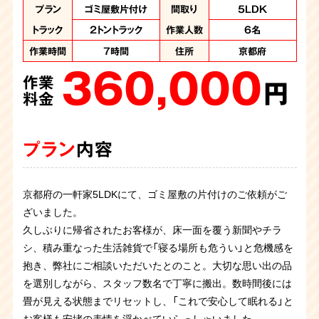
作業内容
作業内容
作業内容
作業内容
作業内容
作業内容
作業内容
作業内容
プラン
プラン
特殊清掃、ゴミ屋敷
ゴミ屋敷片付け
ゴミ屋敷片付け
ゴミ屋敷片付け
ゴミ屋敷片付け
ゴミ屋敷片付け
ゴミ屋敷片付け
ゴミ屋敷片付け
ゴミ屋敷片付け
汚部屋片付け
間取り
間取り
間取り
間取り
間取り
間取り
間取り
間取り
間取り
間取り
5LDK
4LDK
4LDK
3LDK
3LDK
1LDK
4DK
2DK
1K
1K
片付け
作業人数
作業人数
作業人数
作業人数
作業人数
作業人数
作業人数
トラック
トラック
2トントラック
2トントラック
7名
5名
7名
6名
4名
4名
4名
作業人数
作業時間
作業人数
作業時間
作業時間
作業日数
作業日数
作業日数
作業日数
8時間
6時間
6時間
5時間
6名
3名
１日
1日
2日
作業人数
8名
作業時間
10時間
作業時間
作業時間
住所
住所
住所
住所
住所
住所
住所
京都府
京都府
京都府
京都府
7時間
4時間
京都
京都
京都
作業項目
作業項目
作業項目
作業項目
作業項目
作業項目
住所
住所
住所
大量の不用品回収、
大量の不用品回収
大量の不用品回収
大量の不用品回収
大量の不用品回収
大量の不用品回収
大量の不用品処
京都府
京都府
360,000
270,000
150,000
400,000
187,000
120,000
住所
京都府
作業項目
汚染か所清掃、汚染
（2トントラック1台、
分 2トントラック1
2トントラック1台、
作業
作業
作業
作業
作業
作業
か所撤去、大量の不
パッカー車１台）、ハ
台、パッカー車2台
パッカー車2台
円
円
円
円
円
円
350,000
用品処分、遺品整理
ウスクリーニング
分の処分
料金
料金
料金
料金
料金
料金
作業
480,000
350,000
225,000
円
作業
作業
作業
料金
円
円
円
料金
料金
料金
プラン
プラン
プラン
プラン
プラン
プラン
内容
内容
内容
内容
内容
内容
プラン
内容
プラン
プラン
プラン
内容
内容
内容
京都府の一軒家5LDKにて、ゴミ屋敷の片付けのご依頼がご
ワンルーム汚部屋片付けのご依頼です。コンビニ弁当の容器
京都の一軒家4DKにて、ゴミ屋敷の片付けのご依頼がござい
お客様からゴミ屋敷片付けのご依頼です。マンション3LDK
音信普通になってしまったご子息様のお部屋を片してほしい
全く片付けられないので一緒に片付けを手伝ってほしいとお
ざいました。
やペットボトルが大量にあり仕分けが非常に大変でした。ノ
ました。
の間取りで足の踏み場がない量でした。各部屋にスタッフ分
とのご依頼でした。お部屋はトイレまでゴミ屋敷の状態でペ
客様よりご依頼をいただきました。部屋は服や新聞紙などリ
解体に伴い、お部屋のお片付けのご依頼を承りました。長年
久しぶりに帰省されたお客様が、床一面を覆う新聞やチラ
ートパソコンなど必要なものもあったため、慎重に仕分けを
久しぶりにご実家へ帰省されたご依頼主様が、床が見えない
かれて効率よく作業を進めていきます。お客様から残して
ットボトルが山積みになり、たばこの吸い殻が大量にありま
サイクルできるものが溢れかえっていました。リサイクル資
京都府のお客さまより、ゴミ屋敷で孤独死されたというご依
お部屋を片付けたいとずっと思っていたが中々踏ん切りがつ
お部屋にゴミが蓄積している状態のため片付けてほしいとの
お住まいになられていた各お部屋はゴミが大量に蓄積されて
シ、積み重なった生活雑貨で「寝る場所も危うい」と危機感を
しながら１日がかりの作業になりました。残すものはお客様
ほど積み重なった荷物に驚かれ、ご相談くださいました。 カ
（探して）ほしいモノのリストをいただいていましたので探索
したので火事の危険性を感じたお部屋でした。スタッフ4名
源はしっかりと分別すること処分費用を抑えることができま
頼を受け、片付けに伴い遺品整理と特殊清掃を承りました。
かなかったお客様から今回決意を固めたとのことでご連絡を
ご依頼を頂きました。足の踏み場がなく生活用品の廃棄物や
おりました。必要品と不用品の仕分けをし、不用品を回収さ
抱き、弊社にご相談いただいたとのこと。大切な思い出の品
にお渡しして無事に作業終了です。
ビが生じていた大型家具や長年の不用品を一斉に回収し、数
しながらの作業です。２日に分けての作業となり、無事に探
の6時間程で全ての作業が完了しました。
す。お客様と一緒に確認しながらの作業でお客様は進んで処
孤独死現場ということで特殊清掃と遺品整理、そして部屋の
頂きました。現場はいわゆるゴミ屋敷の状態で各お部屋は大
ペットボトルなど散乱していました。掃除した後も住まわれ
せていただきました。こういったお家も対応しておりますの
を選別しながら、スタッフ数名で丁寧に搬出。数時間後には
時間で広々とした本来の空間へ。作業後、安堵されたご家族
し物も見つかってお客様にはご満足いただけました。
分の判断が出来ていたのでスムーズに作業を終えることがで
片付けをさせていただきました。現場は刺激臭と大量の害虫
量の衣類やゴミが積み上げられており、仕分け作業から入り
るとのことで、ご依頼者様立ち合いのもと不用品と必要品の
で、是非お問い合わせください。
畳が見える状態までリセットし、「これで安心して眠れる」と
の笑顔を拝見でき、私共も大きなやりがいを感じた現場でし
きました。
が繁殖していたので大変な作業になりました。丸2日かけて
ました。不用品を分別して搬出作業を進め、片付けていくと
仕分けを慎重に行い作業を進めていき、スタッフ4名の5時間
お客様も安堵の表情を浮かべていらっしゃいました。
た。