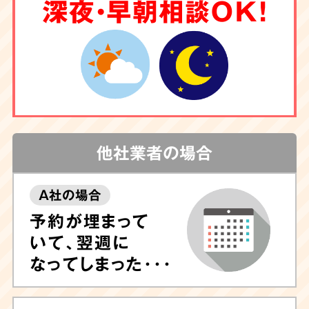
6
深夜・早朝相談OK！
クリーニング
もお任せ
害虫駆除
や調査も
対応
他社業者の場合
A社の場合
しつこい汚れや臭いが気になる場合は清掃後に
予約が埋まって
除菌や脱臭、ハウスクリーニングも可能ですの
いて、翌週に
で、ぜひお任せ下さい。
専門的なノウハウに長
なってしまった･･･
けたプロのスタッフが専門機器・特殊洗剤を用
いて迅速に対応
いたします。