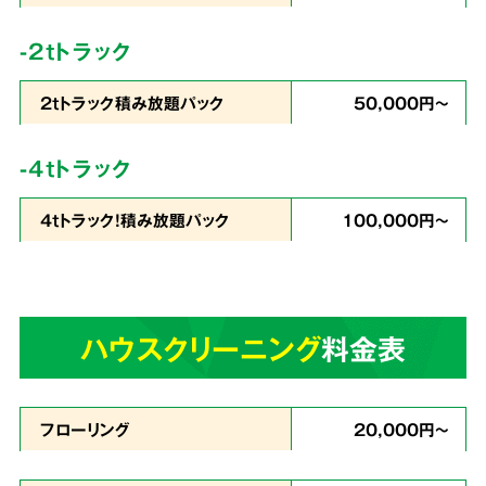
コストを徹底
カット
-2tトラック
2tトラック積み放題パック
50,000円～
私たちは
片づけで出たゴミの処分から、不用品
-4tトラック
の買取りまでをワンストップ
で行っています。
4tトラック！積み放題パック
100,000円～
業界最安値を目指したサービスでお客様満足度
96％・業界屈指のリピート率を実現。これが関
西クリーンサービスの誇りです。
ハウスクリーニング
料金表
あらゆる状況に
4
スピーディーに対応
フローリング
20,000円～