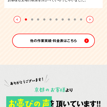
の作業となりましたが無事に終えることが出来ました。
床をみて大変感動しておられました。1日にかけて作業をお
程で清掃は完了致しました。
こない無事に業務は完了致しました。
他の作業実績・料金表はこちら
京都
の
お客様
より
お喜びの声
頂いています!!
を