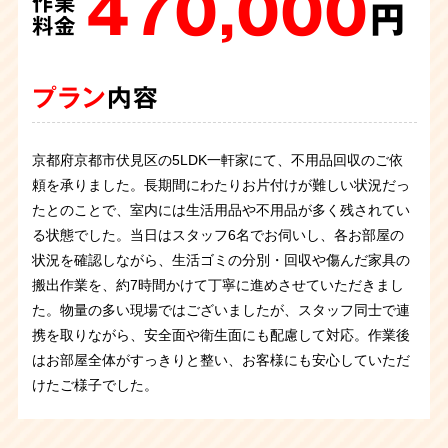
470,000
25,000
作業
作業
98,000
130,000
円
円
作業
作業
145,000
料金
料金
円
円
作業
料金
料金
円
料金
プラン
プラン
内容
内容
プラン
プラン
内容
内容
プラン
内容
京都府京都市伏見区の5LDK一軒家にて、不用品回収のご依
京都府京都市伏見区のマンション4DKにて、不用品回収のご
京都府京都市伏見区の事務所にて、オフィス片付けに伴う指
「長年ため込んでしまった不用品が多かったので、この際、
頼を承りました。長期間にわたりお片付けが難しい状況だっ
依頼を承りました。
生前整理に伴ってご自宅を売却されるとの事で、一軒家の丸
定不用品の回収を承りました。 事務所整理で発生した不用品
生前整理を始めようと思い切って相談しました」とおっしゃ
たとのことで、室内には生活用品や不用品が多く残されてい
押入れにある来客用布団の回収依頼でした。ご家族が多かっ
ごとお片付けを承りました。部屋数もあり広いお宅でした
を処分したいとのご依頼をいただき、スタッフ3名でお伺い
るご依頼者様から、一戸建ての不用品回収をご依頼いただき
る状態でした。当日はスタッフ6名でお伺いし、各お部屋の
た頃は来客も多く、押入れいっぱいに布団を保管していまし
が、 普段からきちんと整理されているようでスタッフ3名で5
しました。当日はあいにく雨天でしたが、オフィス内や搬出
ました。今回は押し入れとキッチンのお片付けを対応し、ス
状況を確認しながら、生活ゴミの分別・回収や傷んだ家具の
たが、最近は出番がなくなったそうです。ご希望通り、布
時間の作業と予定よりも早くに作業完了することができまし
経路を濡らさないよう細心の注意を払いながら、丁寧かつ迅
タッフ3名・約3時間ほどで終了いたしました。ご依頼様から
搬出作業を、約7時間かけて丁寧に進めさせていただきまし
団、毛布、枕などを全て回収させていただきました。
た。 作業の途中で、カメラの買取を相談させていただいたと
速に作業を進行。予定通り1時間で全ての回収を完了し、ス
は、「こんなに早く片付けてもらえるのなら、また利用した
た。物量の多い現場ではございましたが、スタッフ同士で連
ころご快諾いただきましたので、2台買取りとなりました。
ムーズに作業を終えることができました。作業後には、お客
い」とのお言葉を笑顔でいただくことができました。
携を取りながら、安全面や衛生面にも配慮して対応。作業後
様から「雨の中でも予定通りに終わらせてくれて安心しまし
はお部屋全体がすっきりと整い、お客様にも安心していただ
た」とのお言葉をいただき、スタッフ一同大変嬉しく感じて
買取
品目
けたご様子でした。
おります。
カメラ・レンズ一式
33,000円