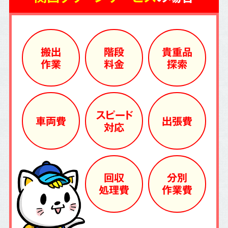
搬出
階段
貴重品
作業
料金
探索
スピード
車両費
出張費
対応
回収
分別
処理費
作業費