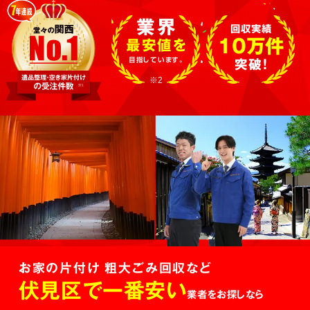
業界
回収実績
10万件
最安値を
目指しています。
突破!
※2
お家の片付け 粗大ごみ回収など
伏見区で一番安い
業者をお探しなら