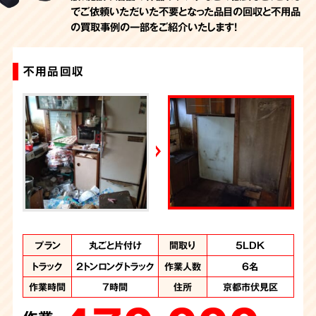
でご依頼いただいた不要となった品目の回収と不用品
の買取事例の一部をご紹介いたします！
不用品回収
不用品回収
不用品回収
お部屋の丸ごと片付け・生前整理
一軒家の丸ごとお片付け・生前整理
プラン
プラン
プラン
プラン
プラン
2トントラック積み
お部屋の丸ごと片
一軒家丸ごと片付
丸ごと片付け
不用品回収
間取り
間取り
間取り
間取り
間取り
台所+押入れ他
5LDK
事務所
4DK
5DK
け・生前整理・不用
付け・生前整理
放題パック
トラック
トラック
2トンロングトラック
軽トラック
作業人数
作業人数
6名
1名
品買取
トラック
トラック
2トントラック
2トントラック
作業人数
作業人数
3名
3名
作業時間
作業時間
7時間
1時間
住所
住所
京都市伏見区
京都市伏見区
トラック
2トントラック
作業人数
3名
作業時間
作業時間
1時間
3時間
住所
住所
京都市伏見区
京都市伏見区
作業時間
5時間
住所
京都市伏見区