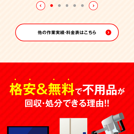
買取合計
33,000円
他の作業実績・料金表はこちら
格安
＆
無料
不用品
で
が
回収・処分できる理由！！