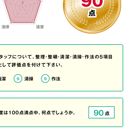
90
点
タッフについて、整理・整頓・清潔・清掃・作法の5項目
として評価点を付けて下さい。
清潔
清掃
作法
9
9
90
は100点満点中、何点でしょうか。
点