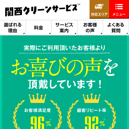
対応エリア
メニュー
選ばれる
サービス
お客様
よくある
料金
理由
案内
の声
質問
実際にご利用頂いたお客様より