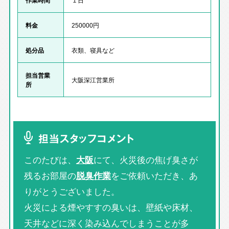
料金
250000円
処分品
衣類、寝具など
担当営業
大阪深江営業所
所
担当スタッフコメント
このたびは、
大阪
にて、火災後の焦げ臭さが
残るお部屋の
脱臭作業
をご依頼いただき、あ
りがとうございました。
火災による煙やすすの臭いは、壁紙や床材、
天井などに深く染み込んでしまうことが多