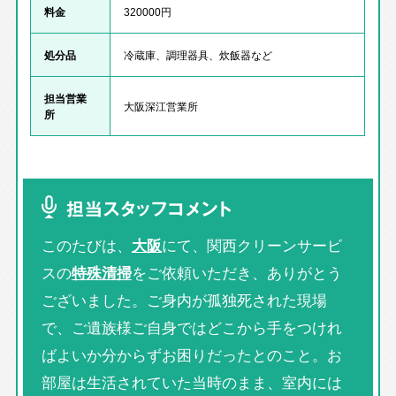
料金
320000円
処分品
冷蔵庫、調理器具、炊飯器など
担当営業
大阪深江営業所
所
担当スタッフコメント
このたびは、
大阪
にて、関西クリーンサービ
スの
特殊清掃
をご依頼いただき、ありがとう
ございました。ご身内が孤独死された現場
で、ご遺族様ご自身ではどこから手をつけれ
ばよいか分からずお困りだったとのこと。お
部屋は生活されていた当時のまま、室内には