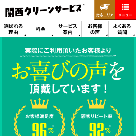
対応エリア
メニュー
選ばれる
サービス
お客様
よくある
料金
理由
案内
の声
質問
実際にご利用頂いたお客様より