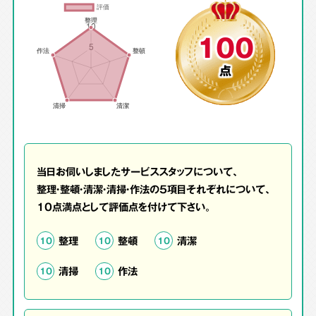
100
点
当日お伺いしましたサービススタッフについて、
整理・整頓・清潔・清掃・作法の5項目それぞれについて、
10点満点として評価点を付けて下さい。
整理
整頓
清潔
10
10
10
清掃
作法
10
10