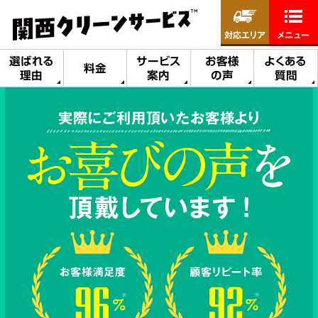
対応エリア
メニュー
選ばれる
サービス
お客様
よくある
料金
理由
案内
の声
質問
実際にご利用頂いたお客様より