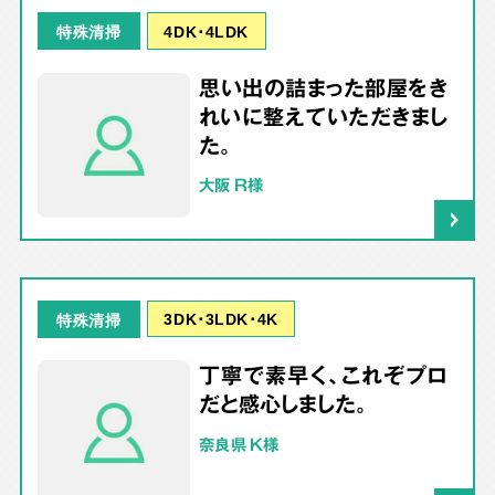
4DK･4LDK
特殊清掃
思い出の詰まった部屋をき
れいに整えていただきまし
た。
大阪 R様
3DK･3LDK･4K
特殊清掃
丁寧で素早く、これぞプロ
だと感心しました。
奈良県 K様