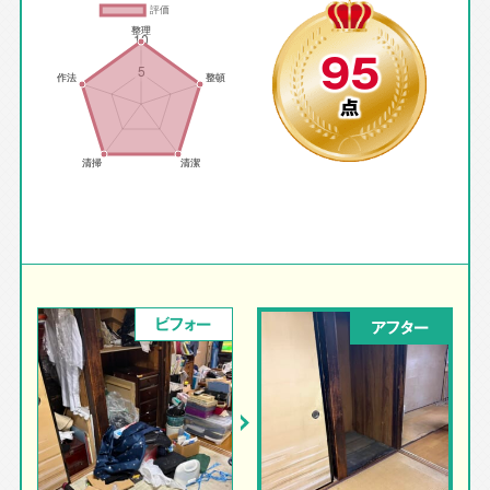
95
点
ビフォー
アフター