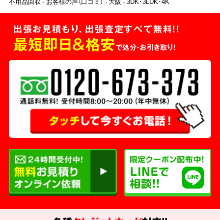
不用品回収
お客様の声（口コミ）
大阪
3DK･3LDK･4K
出張お見積もり、出張査定すべて無料!!
最短即日＆格安
で処分・お引き取り！