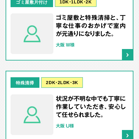
1DK･1LDK･2K
ゴミ屋敷片付け
ゴミ屋敷と特殊清掃と、丁
寧な仕事のおかげで室内
が元通りになりました。
大阪 W様
2DK･2LDK･3K
特殊清掃
状況が不明な中でも丁寧に
作業していただき、安心し
て任せられました。
大阪 U様