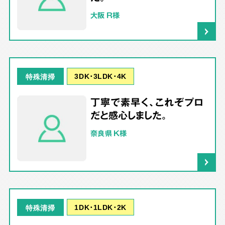
大阪 R様
3DK･3LDK･4K
特殊清掃
丁寧で素早く、これぞプロ
だと感心しました。
奈良県 K様
1DK･1LDK･2K
特殊清掃