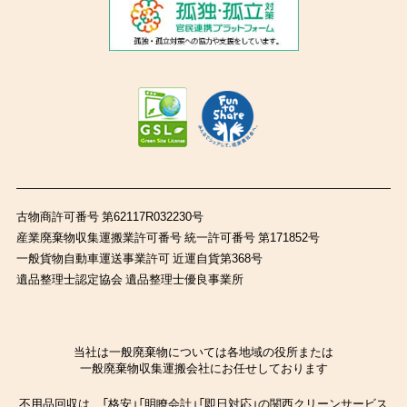
古物商許可番号 第62117R032230号
産業廃棄物収集運搬業許可番号 統一許可番号 第171852号
一般貨物自動車運送事業許可 近運自貨第368号
遺品整理士認定協会 遺品整理士優良事業所
当社は一般廃棄物については各地域の役所または
一般廃棄物収集運搬会社にお任せしております
不用品回収は、「格安」「明瞭会計」「即日対応」の関西クリーンサービス