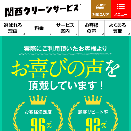
対応エリア
メニュー
選ばれる
サービス
お客様
よくある
料金
理由
案内
の声
質問
実際にご利用頂いたお客様より