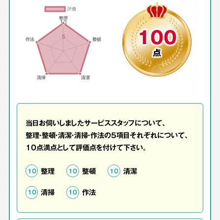
100
点
当日お伺いしましたサービススタッフについて、
整理・整頓・清潔・清掃・作法の5項目それぞれについて、
10点満点として評価点を付けて下さい。
整理
整頓
清潔
10
10
10
清掃
作法
10
10