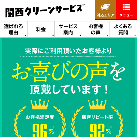
対応エリア
メニュー
選ばれる
サービス
お客様
よくある
料金
理由
案内
の声
質問
実際にご利用頂いたお客様より