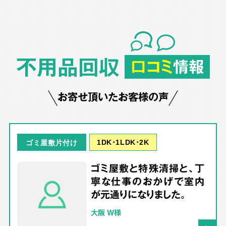
不用品回収
口コミ
情報
お寄せ頂いたお客様の声
1DK･1LDK･2K
ゴミ屋敷片付け
ゴミ屋敷と特殊清掃と、丁
寧な仕事のおかげで室内
が元通りになりました。
大阪 W様