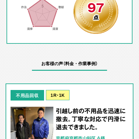
97
点
お客様の声（料金・作業事例）
1R･1K
不用品回収
引越し前の不用品を迅速に
撤去。丁寧な対応で円滑に
退去できました。
京都府京都市山科区 A様