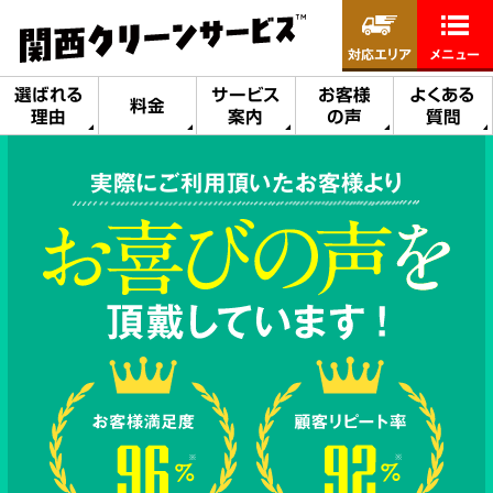
対応エリア
メニュー
選ばれる
サービス
お客様
よくある
料金
理由
案内
の声
質問
実際にご利用頂いたお客様より