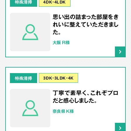
4DK･4LDK
特殊清掃
思い出の詰まった部屋をき
れいに整えていただきまし
た。
大阪 R様
3DK･3LDK･4K
特殊清掃
丁寧で素早く、これぞプロ
だと感心しました。
奈良県 K様