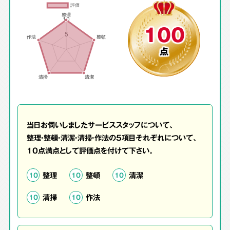
100
点
当日お伺いしましたサービススタッフについて、
整理・整頓・清潔・清掃・作法の5項目それぞれについて、
10点満点として評価点を付けて下さい。
整理
整頓
清潔
10
10
10
清掃
作法
10
10