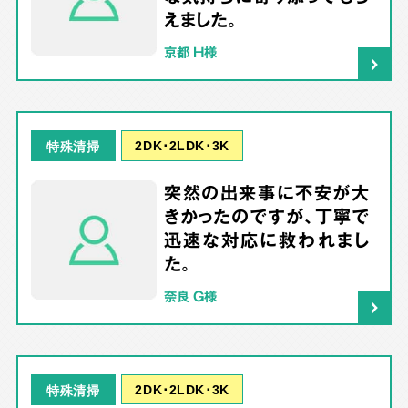
えました。
京都 H様
2DK･2LDK･3K
特殊清掃
突然の出来事に不安が大
きかったのですが、丁寧で
迅速な対応に救われまし
た。
奈良 G様
2DK･2LDK･3K
特殊清掃