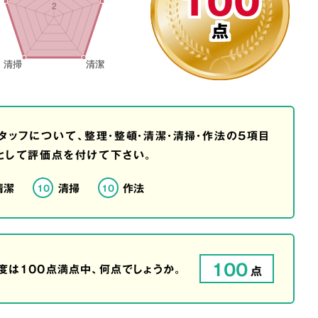
100
点
タッフについて、整理・整頓・清潔・清掃・作法の5項目
として評価点を付けて下さい。
清潔
清掃
作法
10
10
100
は100点満点中、何点でしょうか。
点