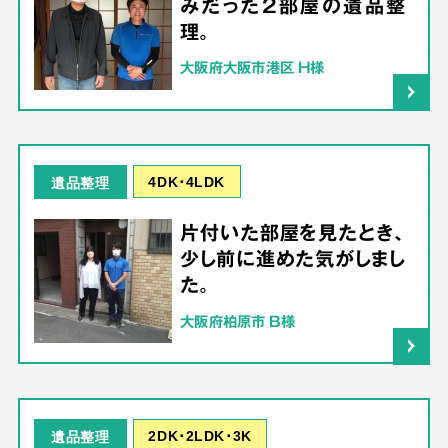
みだった2部屋の遺品整
理。
大阪府大阪市港区 H様
4DK･4LDK
遺品整理
片付いた部屋を見たとき、
少し前に進めた気がしまし
た。
大阪府柏原市 B様
2DK･2LDK･3K
遺品整理