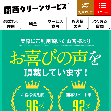
対応エリア
メニュー
選ばれる
サービス
お客様
よくある
料金
理由
案内
の声
質問
実際にご利用頂いたお客様より