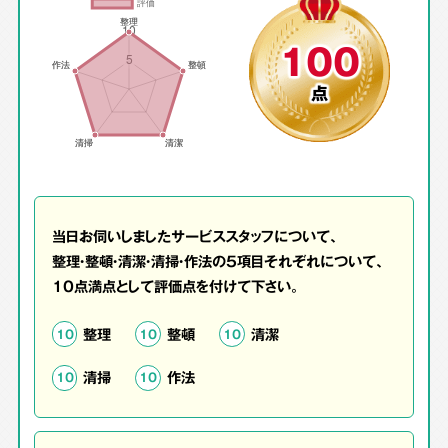
100
点
当日お伺いしましたサービススタッフについて、
整理・整頓・清潔・清掃・作法の5項目それぞれについて、
10点満点として評価点を付けて下さい。
整理
整頓
清潔
10
10
10
清掃
作法
10
10