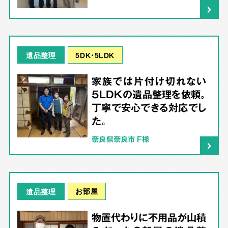
5DK･5LDK
遺品整理
家族では片付け切れない
5LDKの遺品整理を依頼。
丁寧で安心できる対応でし
た。
奈良県奈良市 F様
お部屋
遺品整理
物置代わりに不用品が山積