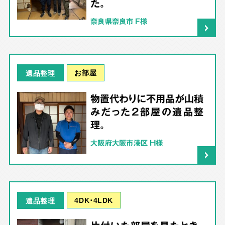
た。
奈良県奈良市 F様
お部屋
遺品整理
物置代わりに不用品が山積
みだった2部屋の遺品整
理。
大阪府大阪市港区 H様
4DK･4LDK
遺品整理