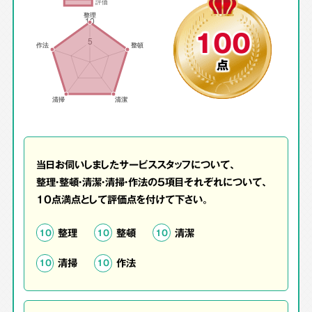
100
点
当日お伺いしましたサービススタッフについて、
整理・整頓・清潔・清掃・作法の5項目それぞれについて、
10点満点として評価点を付けて下さい。
整理
整頓
清潔
10
10
10
清掃
作法
10
10