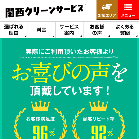
対応エリア
メニュー
選ばれる
サービス
お客様
よくある
料金
理由
案内
の声
質問
実際にご利用頂いたお客様より