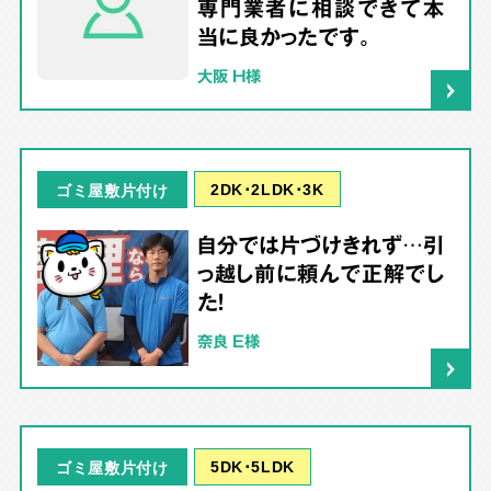
専門業者に相談できて本
当に良かったです。
大阪 H様
2DK･2LDK･3K
ゴミ屋敷片付け
自分では片づけきれず…引
っ越し前に頼んで正解でし
た！
奈良 E様
5DK･5LDK
ゴミ屋敷片付け