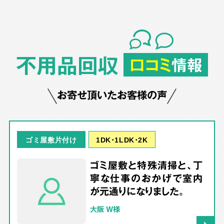
不用品回収
口コミ
情報
お寄せ頂いたお客様の声
1DK･1LDK･2K
ゴミ屋敷片付け
ゴミ屋敷と特殊清掃と、丁
寧な仕事のおかげで室内
が元通りになりました。
大阪 W様