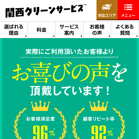
対応エリア
メニュー
選ばれる
サービス
お客様
よくある
料金
理由
案内
の声
質問
実際にご利用頂いたお客様より