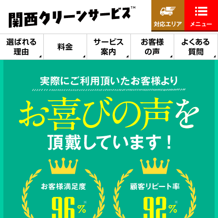
対応エリア
メニュー
選ばれる
サービス
お客様
よくある
料金
理由
案内
の声
質問
実際にご利用頂いたお客様より