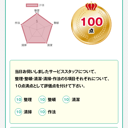
100
点
当日お伺いしましたサービススタッフについて、
整理・整頓・清潔・清掃・作法の5項目それぞれについて、
10点満点として評価点を付けて下さい。
整理
整頓
清潔
10
10
10
清掃
作法
10
10