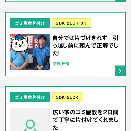
2DK･2LDK･3K
ゴミ屋敷片付け
自分では片づけきれず…引
っ越し前に頼んで正解でし
た！
奈良 E様
5DK･5LDK
ゴミ屋敷片付け
広い家のゴミ屋敷を2日間
で丁寧に片付けてくれまし
た