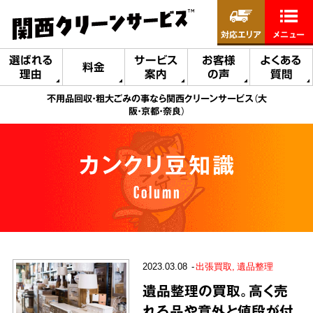
対応エリア
メニュー
選ばれる
サービス
お客様
よくある
料金
理由
案内
の声
質問
不用品回収・粗大ごみの事なら関西クリーンサービス（大
阪・京都・奈良）
カンクリ豆知識
Column
2023.03.08
出張買取
遺品整理
遺品整理の買取。高く売
れる品や意外と値段が付