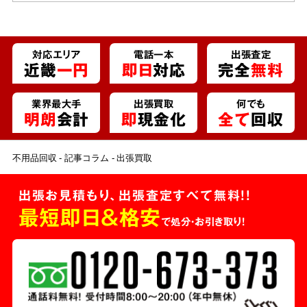
対応エリア
電話一本
出張査定
近畿
一円
即日
対応
完全
無料
業界最大手
出張買取
何でも
明朗
会計
即
現金化
全て
回収
不用品回収
記事コラム
出張買取
出張お見積もり、出張査定すべて無料!!
最短即日＆格安
で処分・お引き取り！