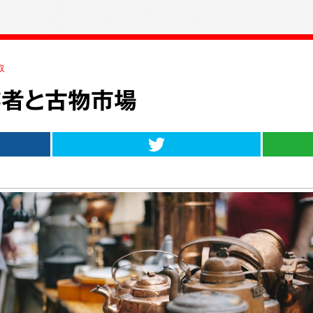
取
者と古物市場