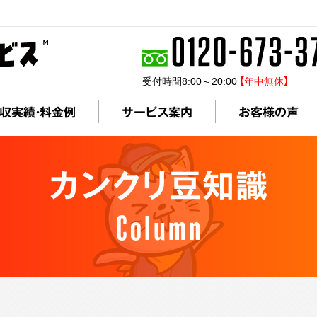
受付時間8:00～20:00
【年中無休】
収実績・料金例
サービス案内
お客様の声
カンクリ豆知識
Column