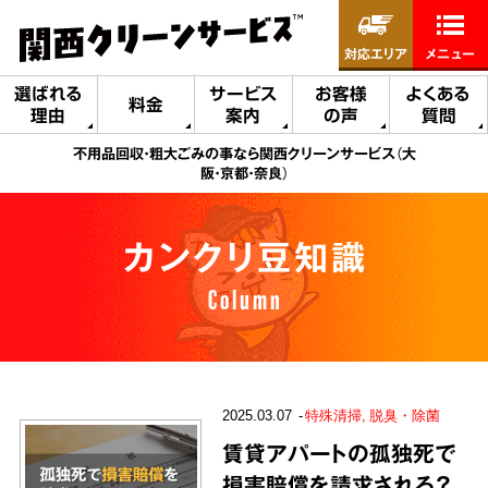
対応エリア
メニュー
選ばれる
サービス
お客様
よくある
料金
理由
案内
の声
質問
不用品回収・粗大ごみの事なら関西クリーンサービス（大
阪・京都・奈良）
カンクリ豆知識
Column
2025.03.07
特殊清掃
脱臭・除菌
賃貸アパートの孤独死で
損害賠償を請求される？