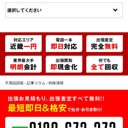
対応エリア
電話一本
出張査定
近畿
一円
即日
対応
完全
無料
業界最大手
出張買取
何でも
明朗
会計
即
現金化
全て
回収
不用品回収
記事コラム
特殊清掃
出張お見積もり、出張査定すべて無料!!
最短即日＆格安
で処分・お引き取り！