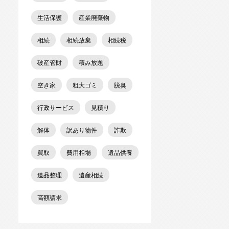
生活保護
産業廃棄物
相続
相続放棄
相続税
破産管財
積み放題
空き家
粗大ゴミ
脱臭
行政サービス
見積り
解体
訳あり物件
詐欺
買取
費用相場
遺品供養
遺品整理
遺産相続
高額請求