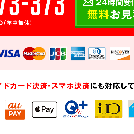
24時間受
無料
お見
0（年中無休）
イドカード決済・スマホ決済
にも対応して