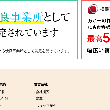
良
事業所
として
定されています
いる優良事業所として認定を受けています。
案内
運営会社
回収
- 会社概要
片付け
- 沿革
理
- スタッフ紹介