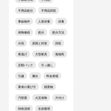
不用品処分
不用品回収
事故物件
人形供養
供養
保険修繕
処分
処分方法
分別
原因と対策
回収
夜逃げ
大型家具
孤独死
定額パック
引っ越し
引越
搬出
料金相場
業者の選び方
残置物
汚部屋
火災保険
片付け
特殊清掃
生前整理