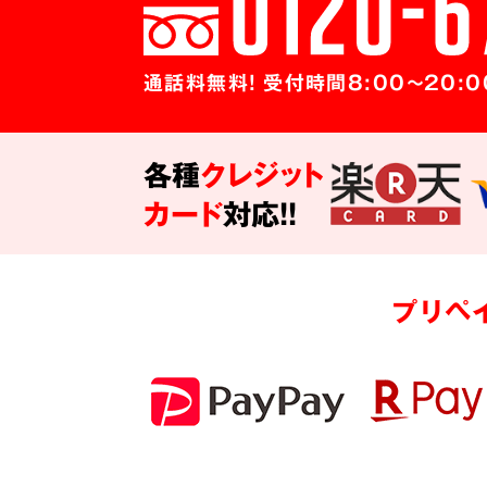
通話料無料! 受付時間8:00～20:0
各種
クレジット
カード
対応!!
プリペ