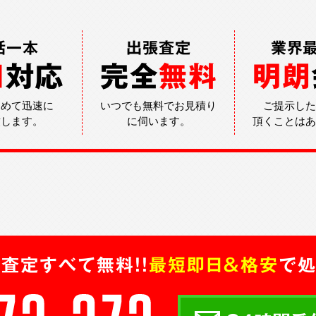
話一本
出張査定
業界
日
対応
完全
無料
明朗
込めて迅速に
いつでも無料でお見積り
ご提示した
致します。
に伺います。
頂くことはあ
査定すべて無料!!
最短即日＆格安
で処