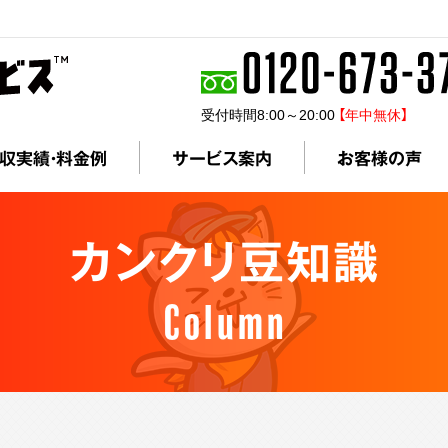
受付時間8:00～20:00
【年中無休】
収実績・料金例
サービス案内
お客様の声
カンクリ豆知識
Column