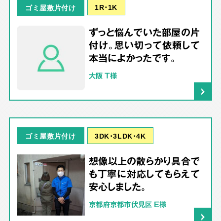
1R･1K
ゴミ屋敷片付け
ずっと悩んでいた部屋の片
付け。思い切って依頼して
本当によかったです。
大阪 T様
3DK･3LDK･4K
ゴミ屋敷片付け
想像以上の散らかり具合で
も丁寧に対応してもらえて
安心しました。
京都府京都市伏見区 E様