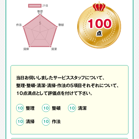
100
点
当日お伺いしましたサービススタッフについて、
整理・整頓・清潔・清掃・作法の5項目それぞれについて、
10点満点として評価点を付けて下さい。
整理
整頓
清潔
10
10
10
清掃
作法
10
10