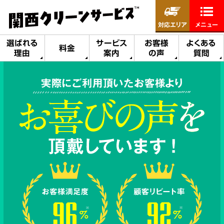
対応エリア
メニュー
選ばれる
サービス
お客様
よくある
料金
理由
案内
の声
質問
実際にご利用頂いたお客様より