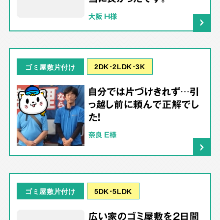
大阪 H様
2DK･2LDK･3K
ゴミ屋敷片付け
自分では片づけきれず…引
っ越し前に頼んで正解でし
た！
奈良 E様
5DK･5LDK
ゴミ屋敷片付け
広い家のゴミ屋敷を2日間