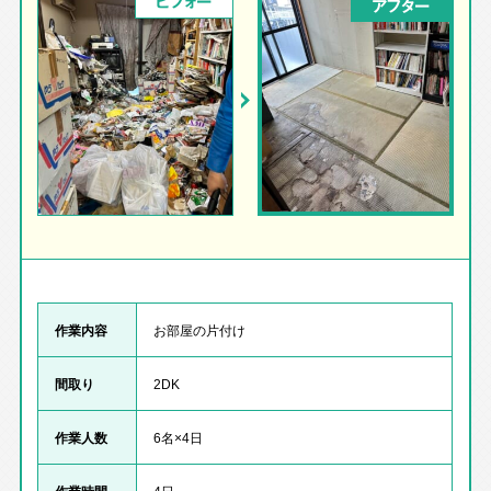
ビフォー
アフター
作業内容
お部屋の片付け
間取り
2DK
作業人数
6名×4日
作業時間
4日