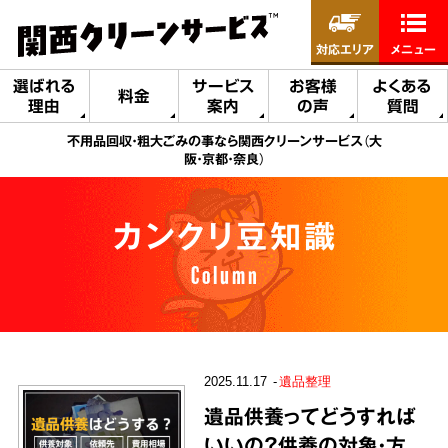
対応エリア
メニュー
選ばれる
サービス
お客様
よくある
料金
理由
案内
の声
質問
不用品回収・粗大ごみの事なら関西クリーンサービス（大
阪・京都・奈良）
カンクリ豆知識
Column
2025.11.17
遺品整理
遺品供養ってどうすれば
いいの？供養の対象・方