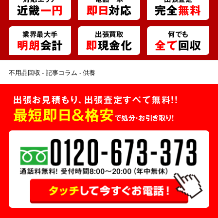
近畿
一円
即日
対応
完全
無料
業界最大手
出張買取
何でも
明朗
会計
即
現金化
全て
回収
不用品回収
記事コラム
供養
出張お見積もり、出張査定すべて無料!!
最短即日＆格安
で処分・お引き取り！